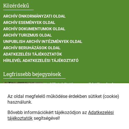
Közérdekű
ARCHÍV ÖNKORMÁNYZATI OLDAL
ARCHÍV ESEMÉNYEK OLDAL
ARCHÍV DOKUMENTUMOK OLDAL
ARCHÍV TURIZMUS OLDAL
UNPUBLISH ARCHÍV INTÉZMÉNYEK OLDAL
ARCHÍV BERUHÁZÁSOK OLDAL
ADATKEZELÉSI TÁJÉKOZTATÓK
HÍRLEVÉL ADATKEZELÉSI TÁJÉKOZTATÓ
Legfrissebb bejegyzések
Vadállatok itatása a rendkívüli melegben
Az oldal megfelelő működése érdekben sütiket (cookie)
használunk.
Bővebb információkért tájékozódjon az
Adatkezelési
Afrikai sertéspestis - kérések a lakosság felé
tájékoztatók
segítségével!