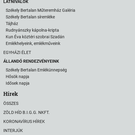
LÁTNIVALÓK
Székely Bertalan Műteremház Galéria
Székely Bertalan síremléke
Tájház
Rudnyánszky kápolna-kripta
Kun Éva köztéri szobrai Szadán
Emlékhelyeink, emlékműveink
EGYHÁZI ÉLET
ÁLLANDÓ RENDEZVÉNYEINK
Székely Bertalan Emlékünnepség
Hősök napja
Idősek napja
Hírek
ÖSSZES
ZÖLD HÍD B.I.G.G. NKFT.
KORONAVÍRUS HÍREK
INTERJÚK