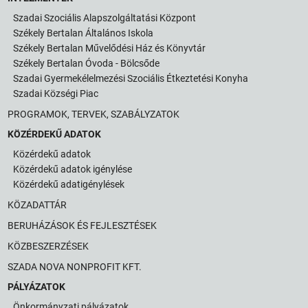
ÜGYINTÉZÉS
Szadai Szociális Alapszolgáltatási Központ
Székely Bertalan Általános Iskola
KÖZÖSSÉG
Székely Bertalan Művelődési Ház és Könyvtár
HÍREK
Székely Bertalan Óvoda - Bölcsőde
Szadai Gyermekélelmezési Szociális Étkeztetési Konyha
VÁLASZTÁSOK
Szadai Községi Piac
PROGRAMOK, TERVEK, SZABÁLYZATOK
KÖZÉRDEKŰ ADATOK
Közérdekű adatok
Közérdekű adatok igénylése
Közérdekű adatigénylések
KÖZADATTÁR
BERUHÁZÁSOK ÉS FEJLESZTÉSEK
KÖZBESZERZÉSEK
SZADA NOVA NONPROFIT KFT.
PÁLYÁZATOK
Önkormányzati pályázatok