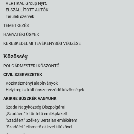
VERTIKAL Group Nyrt.
ELSZÁLLÍTOTT AUTÓK
Területi szervek
TEMETKEZÉS
HAGYATÉKI ÜGYEK
KERESKEDELMI TEVÉKENYSÉG VÉGZÉSE
Közösség
POLGÁRMESTERI KÖSZÖNTŐ
CIVIL SZERVEZETEK
Közintézményi alapítványok
Helyi regisztrált önszerveződő közösségek
AKIKRE BÜSZKÉK VAGYUNK
Szada Nagyközség Díszpolgárai
„Szadáért” kitüntető emlékplakett
"Szadáért" Székely Bertalan emlékérem
"Szadáért" elismerő oklevél kitűzővel