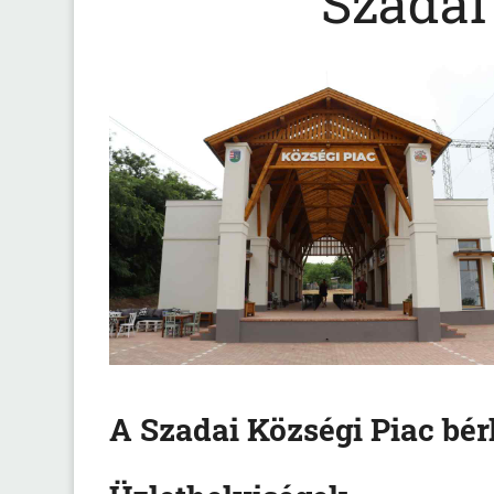
Szadai
A Szadai Községi Piac bérl