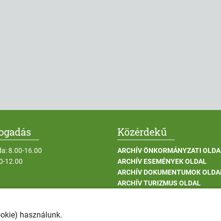
fogadás
Közérdekű
da: 8.00-16.00
ARCHÍV ÖNKORMÁNYZATI OLDA
00-12.00
ARCHÍV ESEMÉNYEK OLDAL
ARCHÍV DOKUMENTUMOK OLDA
ARCHÍV TURIZMUS OLDAL
UNPUBLISH ARCHÍV INTÉZMÉN
ARCHÍV BERUHÁZÁSOK OLDAL
ookie) használunk.
ADATKEZELÉSI TÁJÉKOZTATÓK