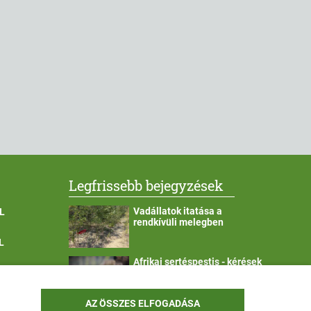
Legfrissebb bejegyzések
Vadállatok itatása a
L
rendkívüli melegben
L
Afrikai sertéspestis - kérések
a lakosság felé
YEK OLDAL
AZ ÖSSZES ELFOGADÁSA