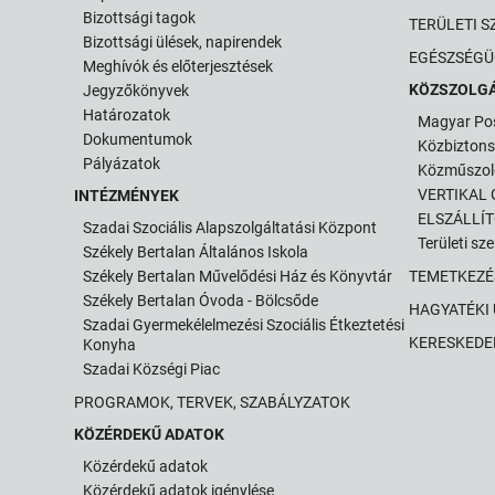
Bizottsági tagok
TERÜLETI S
Bizottsági ülések, napirendek
EGÉSZSÉGÜ
Meghívók és előterjesztések
KÖZSZOLG
Jegyzőkönyvek
Határozatok
Magyar Po
Dokumentumok
Közbizton
Pályázatok
Közműszol
VERTIKAL G
INTÉZMÉNYEK
ELSZÁLLÍ
Szadai Szociális Alapszolgáltatási Központ
Területi sz
Székely Bertalan Általános Iskola
Székely Bertalan Művelődési Ház és Könyvtár
TEMETKEZÉ
Székely Bertalan Óvoda - Bölcsőde
HAGYATÉKI
Szadai Gyermekélelmezési Szociális Étkeztetési
KERESKEDE
Konyha
Szadai Községi Piac
PROGRAMOK, TERVEK, SZABÁLYZATOK
KÖZÉRDEKŰ ADATOK
Közérdekű adatok
Közérdekű adatok igénylése