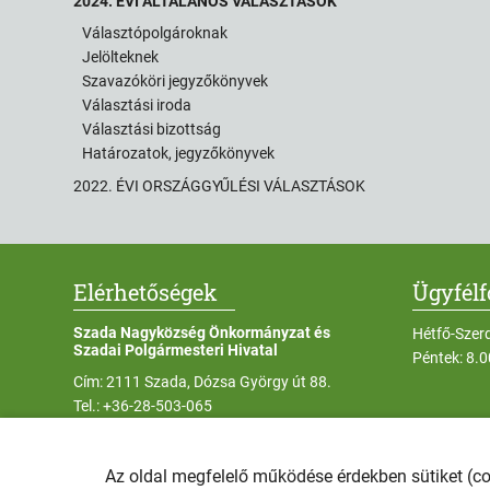
2024. ÉVI ÁLTALÁNOS VÁLASZTÁSOK
Választópolgároknak
Jelölteknek
Szavazóköri jegyzőkönyvek
Választási iroda
Választási bizottság
Határozatok, jegyzőkönyvek
2022. ÉVI ORSZÁGGYŰLÉSI VÁLASZTÁSOK
Elérhetőségek
Ügyfél
Szada Nagyközség Önkormányzat és
Hétfő-Szer
Szadai Polgármesteri Hivatal
Péntek: 8.
Cím: 2111 Szada, Dózsa György út 88.
Tel.:
+36-28-503-065
E-mail:
szada@szada.hu
Az oldal megfelelő működése érdekben sütiket (c