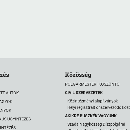
zés
Közösség
POLGÁRMESTERI KÖSZÖNTŐ
CIVIL SZERVEZETEK
OTT AUTÓK
Közintézményi alapítványok
VAGYOK
Helyi regisztrált önszerveződő kö
ÁNYOK
AKIKRE BÜSZKÉK VAGYUNK
KUS ÜGYINTÉZÉS
Szada Nagyközség Díszpolgárai
INTÉZÉS