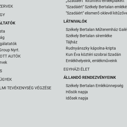
„Szadáért” kitüntető emlékplakett
ZERVEK
"Szadáért" Székely Bertalan emlék
"Szadáért" elismerő oklevél kitűzőve
GY
LÁTNIVALÓK
ÁLTATÓK
Székely Bertalan Műteremház Galé
sta
Székely Bertalan síremléke
ság
Tájház
gálatatók
Rudnyánszky kápolna-kripta
roup Nyrt.
Kun Éva köztéri szobrai Szadán
TOTT AUTÓK
Emlékhelyeink, emlékműveink
ervek
EGYHÁZI ÉLET
S
ÁLLANDÓ RENDEZVÉNYEINK
 ÜGYEK
Székely Bertalan Emlékünnepség
LMI TEVÉKENYSÉG VÉGZÉSE
Hősök napja
Idősek napja