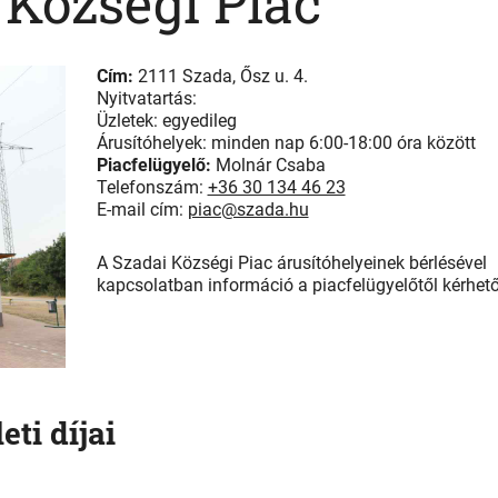
 Községi Piac
Cím:
2111 Szada, Ősz u. 4.
Nyitvatartás:
Üzletek: egyedileg
Árusítóhelyek: minden nap 6:00-18:00 óra között
Piacfelügyelő:
Molnár Csaba
Telefonszám:
+36 30 134 46 23
E-mail cím:
piac@szada.hu
A Szadai Községi Piac árusítóhelyeinek bérlésével
kapcsolatban információ a piacfelügyelőtől kérhető
eti díjai