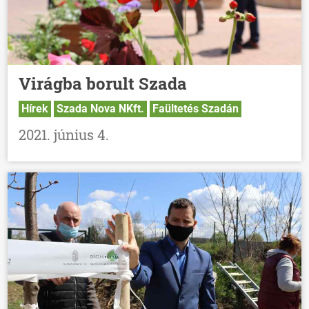
Virágba borult Szada
Hírek
Szada Nova NKft.
Faültetés Szadán
2021. június 4.