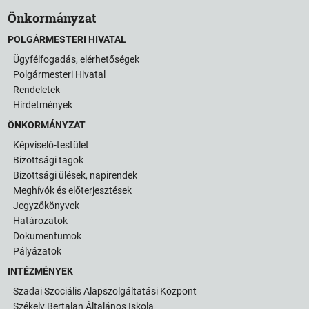
Önkormányzat
POLGÁRMESTERI HIVATAL
Ügyfélfogadás, elérhetőségek
Polgármesteri Hivatal
Rendeletek
Hirdetmények
ÖNKORMÁNYZAT
Képviselő-testület
Bizottsági tagok
Bizottsági ülések, napirendek
Meghívók és előterjesztések
Jegyzőkönyvek
Határozatok
Dokumentumok
Pályázatok
INTÉZMÉNYEK
Szadai Szociális Alapszolgáltatási Központ
Székely Bertalan Általános Iskola