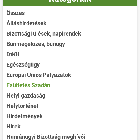
Összes
Álláshirdetések
Bizottsági ülések, napirendek
Bűnmegelőzés, bűnügy
DtKH
Egészségügy
Európai Uniós Pályázatok
Faültetés Szadán
Helyi gazdaság
Helytörténet
Hirdetmények
Hírek
Humánügyi Bizottság meghívói