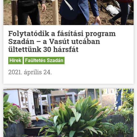
Folytatódik a fásítási program
Szadán – a Vasút utcában
ültettünk 30 hársfát
Hírek
Faültetés Szadán
2021. április 24.