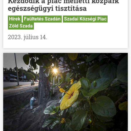
Kezdődik a piac melletti közpark
egészségügyi tisztítása
Hírek
Faültetés Szadán
Szadai Községi Piac
Zöld Szada
2023. július 14.