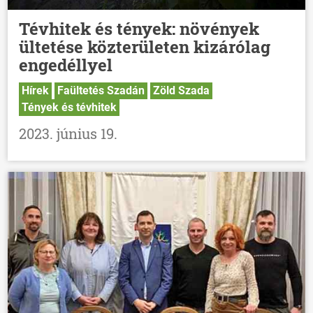
Tévhitek és tények: növények
ültetése közterületen kizárólag
engedéllyel
Hírek
Faültetés Szadán
Zöld Szada
Tények és tévhitek
2023. június 19.