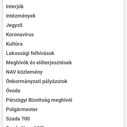
Interjúk
Intézmények
Jegyző
Koronavírus
Kultúra
ÖNKORMÁNYZAT
Lakossági felhívások
Meghívók és előterjesztések
ÜGYINTÉZÉS
NAV közlemény
KÖZÖSSÉG
Önkormányzati pályázatok
HÍREK
Óvoda
VÁLASZTÁSOK
Pénzügyi Bizottság meghívói
Polgármester
Szada 700