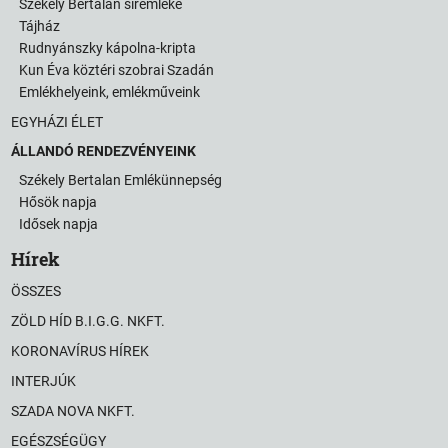
Székely Bertalan síremléke
Tájház
Rudnyánszky kápolna-kripta
Kun Éva köztéri szobrai Szadán
Emlékhelyeink, emlékműveink
EGYHÁZI ÉLET
ÁLLANDÓ RENDEZVÉNYEINK
Székely Bertalan Emlékünnepség
Hősök napja
Idősek napja
Hírek
ÖSSZES
ZÖLD HÍD B.I.G.G. NKFT.
KORONAVÍRUS HÍREK
INTERJÚK
SZADA NOVA NKFT.
EGÉSZSÉGÜGY