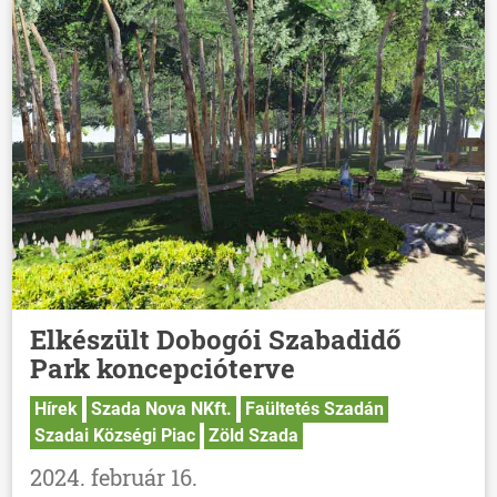
Elkészült Dobogói Szabadidő
Park koncepcióterve
Hírek
Szada Nova NKft.
Faültetés Szadán
Szadai Községi Piac
Zöld Szada
2024. február 16.