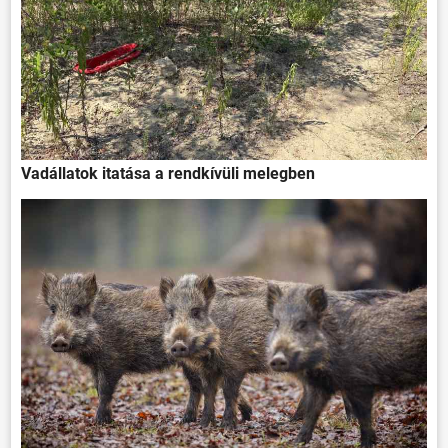
Vadállatok itatása a rendkívüli melegben