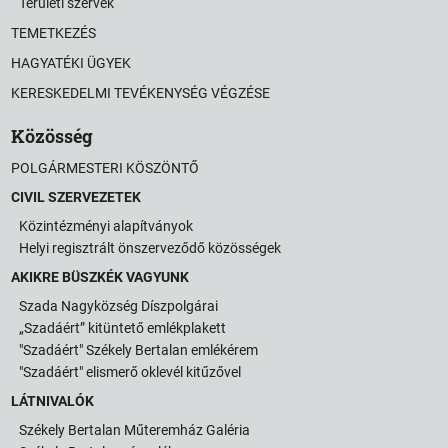
Területi szervek
TEMETKEZÉS
HAGYATÉKI ÜGYEK
KERESKEDELMI TEVÉKENYSÉG VÉGZÉSE
Közösség
POLGÁRMESTERI KÖSZÖNTŐ
CIVIL SZERVEZETEK
Közintézményi alapítványok
Helyi regisztrált önszerveződő közösségek
AKIKRE BÜSZKÉK VAGYUNK
Szada Nagyközség Díszpolgárai
„Szadáért” kitüntető emlékplakett
"Szadáért" Székely Bertalan emlékérem
"Szadáért" elismerő oklevél kitűzővel
LÁTNIVALÓK
Székely Bertalan Műteremház Galéria