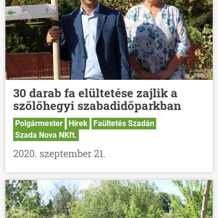
30 darab fa elültetése zajlik a
szőlőhegyi szabadidőparkban
Polgármester
Hírek
Faültetés Szadán
Szada Nova NKft.
2020. szeptember 21.