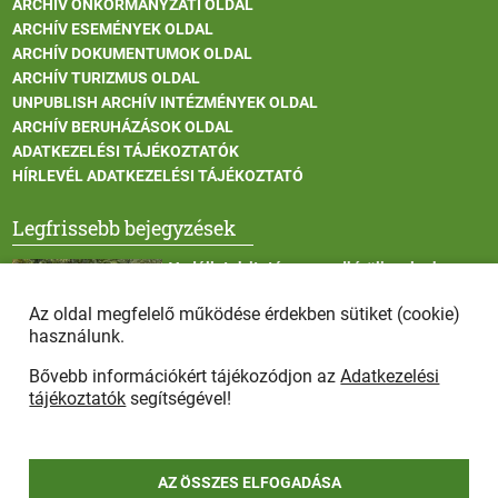
ARCHÍV ÖNKORMÁNYZATI OLDAL
ARCHÍV ESEMÉNYEK OLDAL
ARCHÍV DOKUMENTUMOK OLDAL
ARCHÍV TURIZMUS OLDAL
UNPUBLISH ARCHÍV INTÉZMÉNYEK OLDAL
ARCHÍV BERUHÁZÁSOK OLDAL
ADATKEZELÉSI TÁJÉKOZTATÓK
HÍRLEVÉL ADATKEZELÉSI TÁJÉKOZTATÓ
Legfrissebb bejegyzések
Vadállatok itatása a rendkívüli melegben
Az oldal megfelelő működése érdekben sütiket (cookie)
használunk.
Bővebb információkért tájékozódjon az
Adatkezelési
Afrikai sertéspestis - kérések a lakosság felé
tájékoztatók
segítségével!
AZ ÖSSZES ELFOGADÁSA