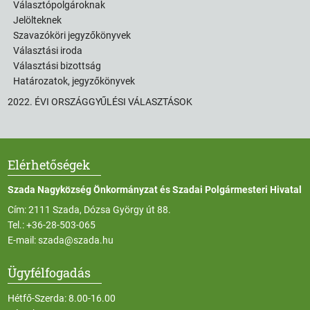
Választópolgároknak
Jelölteknek
Szavazóköri jegyzőkönyvek
Választási iroda
Választási bizottság
Határozatok, jegyzőkönyvek
2022. ÉVI ORSZÁGGYŰLÉSI VÁLASZTÁSOK
Elérhetőségek
Szada Nagyközség Önkormányzat és Szadai Polgármesteri Hivatal
Cím: 2111 Szada, Dózsa György út 88.
Tel.:
+36-28-503-065
E-mail:
szada@szada.hu
Ügyfélfogadás
Hétfő-Szerda: 8.00-16.00