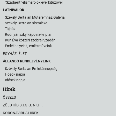
"Szadáért" elismerő oklevél kitűzővel
LÁTNIVALÓK
Székely Bertalan Műteremház Galéria
Székely Bertalan síremléke
Tájház
Rudnyánszky kápolna-kripta
Kun Éva köztéri szobrai Szadán
Emlékhelyeink, emlékműveink
EGYHÁZI ÉLET
ÁLLANDÓ RENDEZVÉNYEINK
Székely Bertalan Emlékünnepség
Hősök napja
Idősek napja
Hírek
ÖSSZES
ZÖLD HÍD B.I.G.G. NKFT.
KORONAVÍRUS HÍREK