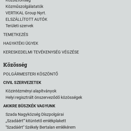
Közbiztonság
Közműszolgálatatók
VERTIKAL Group Nyrt.
ELSZÁLLÍTOTT AUTÓK
Területi szervek
TEMETKEZÉS
HAGYATÉKI ÜGYEK
KERESKEDELMI TEVÉKENYSÉG VÉGZÉSE
Közösség
POLGÁRMESTERI KÖSZÖNTŐ
CIVIL SZERVEZETEK
Közintézményi alapítványok
Helyi regisztrált önszerveződő közösségek
AKIKRE BÜSZKÉK VAGYUNK
Szada Nagyközség Díszpolgárai
„Szadáért” kitüntető emlékplakett
"Szadáért" Székely Bertalan emlékérem