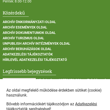
Péntek: 8.00-12.00
Közérdekű
ARCHÍV ÖNKORMÁNYZATI OLDAL
ARCHÍV ESEMÉNYEK OLDAL
ARCHÍV DOKUMENTUMOK OLDAL
ARCHÍV TURIZMUS OLDAL
UNPUBLISH ARCHÍV INTÉZMÉNYEK OLDAL
ARCHÍV BERUHÁZÁSOK OLDAL
ADATKEZELÉSI TÁJÉKOZTATÓK
HÍRLEVÉL ADATKEZELÉSI TÁJÉKOZTATÓ
Legfrissebb bejegyzések
Hirdetmény - 13572650-301 sz. Tulajdonosi
Közösség tulajdonosi gyűlése
Az oldal megfelelő működése érdekben sütiket (cookie)
használunk.
Bővebb információkért tájékozódjon az
Adatkezelési
II. fokú hőségriasztás
tájékoztatók
segítségével!