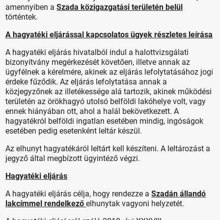
amennyiben a
Szada közigazgatási területén belül
történtek.
A hagyatéki eljárással kapcsolatos ügyek részletes leírása
A hagyatéki eljárás hivatalból indul a halottvizsgálati
bizonyítvány megérkezését követően, illetve annak az
ügyfélnek a kérelmére, akinek az eljárás lefolytatásához jogi
érdeke fűződik. Az eljárás lefolytatása annak a
közjegyzőnek az illetékessége alá tartozik, akinek működési
területén az örökhagyó utolsó belföldi lakóhelye volt, vagy
ennek hiányában ott, ahol a halál bekövetkezett. A
hagyatékról belföldi ingatlan esetében mindig, ingóságok
esetében pedig esetenként leltár készül.
Az elhunyt hagyatékáról leltárt kell készíteni. A leltározást a
jegyző által megbízott ügyintéző végzi.
Hagyatéki eljárás
A hagyatéki eljárás célja, hogy rendezze a
Szadán állandó
lakcímmel rendelkező
elhunytak vagyoni helyzetét.