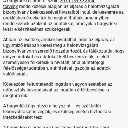
A hagyatéki eljárásról szóló
2010. évi XXXVIII.
törvény
rendelkezései alapján az eljárás a halottvizsgálati
bizonyítvány beérkezésével hivatalból indul, de kérelemre az
öröklésben érdekeltek is megindíthatják, amennyiben
rendelkeznek azokkal az adatokkal, amelyek a hagyatéki
leltár elkészítéséhez szükségesek.
Abban az esetben, amikor hivatalból indul az eljárás, az
ügyintéző írásban keresi meg a halottvizsgálati
bizonyítványon szereplő hozzátartozót, és tájékoztatja, hogy
milyen iratokat és adatokat kell beszerezniük, mielőtt
személyesen felkeresik a hivatalt, ahol büntetőjogi
felelőssége tudatában, aláírásával igazolja az adatok
valódiságát.
Kötelezően feltüntetendő ingatlan vagyon esetében az
adóosztály bevonásával az ingatlan értékbecslése is
megtörténik.
A hagyatéki ügyintéző a helyszíni – és széf-leltár
lebonyolítását is végzik, és szükség esetén biztosítási
intézkedéseket tesz.
A hagyatéki eljárás a közjegyzőnél fejeződik be, ahol