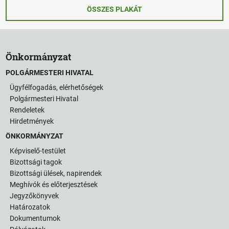
ÖSSZES PLAKÁT
Önkormányzat
POLGÁRMESTERI HIVATAL
Ügyfélfogadás, elérhetőségek
Polgármesteri Hivatal
Rendeletek
ÖNKORMÁNYZAT
Hirdetmények
ÜGYINTÉZÉS
ÖNKORMÁNYZAT
KÖZÖSSÉG
Képviselő-testület
Bizottsági tagok
HÍREK
Bizottsági ülések, napirendek
Meghívók és előterjesztések
VÁLASZTÁSOK
Jegyzőkönyvek
Határozatok
Dokumentumok