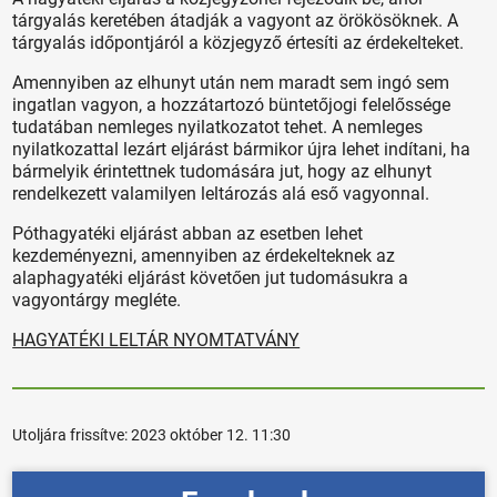
tárgyalás keretében átadják a vagyont az örökösöknek. A
tárgyalás időpontjáról a közjegyző értesíti az érdekelteket.
Amennyiben az elhunyt után nem maradt sem ingó sem
ingatlan vagyon, a hozzátartozó büntetőjogi felelőssége
tudatában nemleges nyilatkozatot tehet. A nemleges
nyilatkozattal lezárt eljárást bármikor újra lehet indítani, ha
bármelyik érintettnek tudomására jut, hogy az elhunyt
rendelkezett valamilyen leltározás alá eső vagyonnal.
Póthagyatéki eljárást abban az esetben lehet
kezdeményezni, amennyiben az érdekelteknek az
alaphagyatéki eljárást követően jut tudomásukra a
vagyontárgy megléte.
HAGYATÉKI LELTÁR NYOMTATVÁNY
Utoljára frissítve:
2023 október 12. 11:30