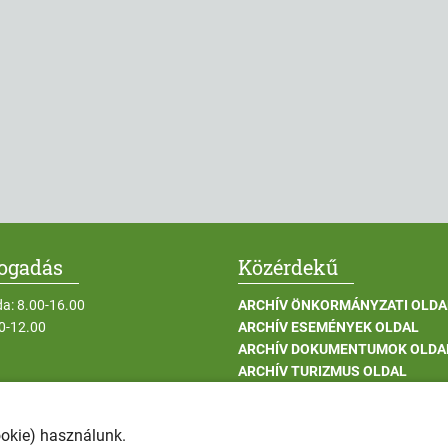
fogadás
Közérdekű
da: 8.00-16.00
ARCHÍV ÖNKORMÁNYZATI OLDA
00-12.00
ARCHÍV ESEMÉNYEK OLDAL
ARCHÍV DOKUMENTUMOK OLDA
ARCHÍV TURIZMUS OLDAL
UNPUBLISH ARCHÍV INTÉZMÉN
ARCHÍV BERUHÁZÁSOK OLDAL
ookie) használunk.
ADATKEZELÉSI TÁJÉKOZTATÓK