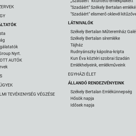
„Szadáért” kitüntető emlékplakett
ZERVEK
"Szadáért" Székely Bertalan emlék
"Szadáért" elismerő oklevél kitűzőve
GY
LÁTNIVALÓK
ÁLTATÓK
Székely Bertalan Műteremház Galé
sta
Székely Bertalan síremléke
ság
Tájház
gálatatók
Rudnyánszky kápolna-kripta
roup Nyrt.
Kun Éva köztéri szobrai Szadán
TOTT AUTÓK
Emlékhelyeink, emlékműveink
ervek
EGYHÁZI ÉLET
S
ÁLLANDÓ RENDEZVÉNYEINK
 ÜGYEK
Székely Bertalan Emlékünnepség
LMI TEVÉKENYSÉG VÉGZÉSE
Hősök napja
Idősek napja