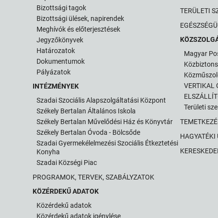
Bizottsági tagok
TERÜLETI S
Bizottsági ülések, napirendek
EGÉSZSÉGÜ
Meghívók és előterjesztések
KÖZSZOLG
Jegyzőkönyvek
Határozatok
Magyar Po
Dokumentumok
Közbizton
Pályázatok
Közműszol
VERTIKAL G
INTÉZMÉNYEK
ELSZÁLLÍ
Szadai Szociális Alapszolgáltatási Központ
Területi sz
Székely Bertalan Általános Iskola
Székely Bertalan Művelődési Ház és Könyvtár
TEMETKEZÉ
Székely Bertalan Óvoda - Bölcsőde
HAGYATÉKI
Szadai Gyermekélelmezési Szociális Étkeztetési
KERESKEDE
Konyha
Szadai Községi Piac
PROGRAMOK, TERVEK, SZABÁLYZATOK
KÖZÉRDEKŰ ADATOK
Közérdekű adatok
Közérdekű adatok igénylése