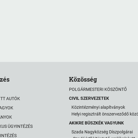
zés
Közösség
POLGÁRMESTERI KÖSZÖNTŐ
CIVIL SZERVEZETEK
OTT AUTÓK
Közintézményi alapítványok
VAGYOK
Helyi regisztrált önszerveződő kö
ÁNYOK
AKIKRE BÜSZKÉK VAGYUNK
KUS ÜGYINTÉZÉS
Szada Nagyközség Díszpolgárai
INTÉZÉS