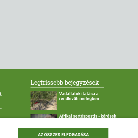
Legfrissebb bejegyzések
Vadállatok itatása a
L
rendkívüli melegben
L
Afrikai sertéspestis - kérések
a lakosság felé
YEK OLDAL
AZ ÖSSZES ELFOGADÁSA