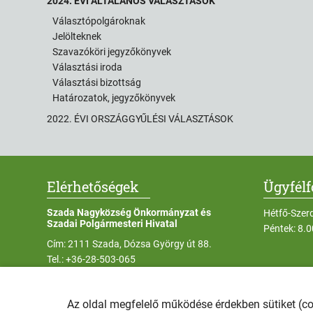
2024. ÉVI ÁLTALÁNOS VÁLASZTÁSOK
Választópolgároknak
Jelölteknek
Szavazóköri jegyzőkönyvek
Választási iroda
Választási bizottság
Határozatok, jegyzőkönyvek
2022. ÉVI ORSZÁGGYŰLÉSI VÁLASZTÁSOK
Elérhetőségek
Ügyfél
Szada Nagyközség Önkormányzat és
Hétfő-Szer
Szadai Polgármesteri Hivatal
Péntek: 8.
Cím: 2111 Szada, Dózsa György út 88.
Tel.:
+36-28-503-065
E-mail:
szada@szada.hu
Az oldal megfelelő működése érdekben sütiket (c