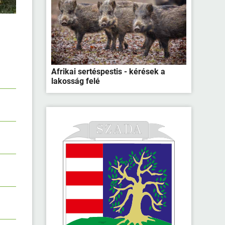
Afrikai sertéspestis - kérések a
lakosság felé