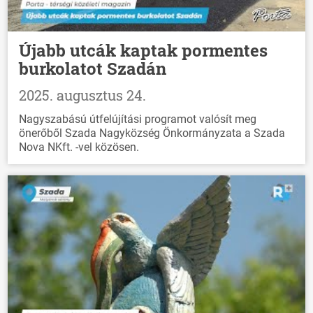
Újabb utcák kaptak pormentes
burkolatot Szadán
2025. augusztus 24.
Nagyszabású útfelújítási programot valósít meg
önerőből Szada Nagyközség Önkormányzata a Szada
Nova NKft. -vel közösen.
ÖNKORMÁNYZAT
ÜGYINTÉZÉS
KÖZÖSSÉG