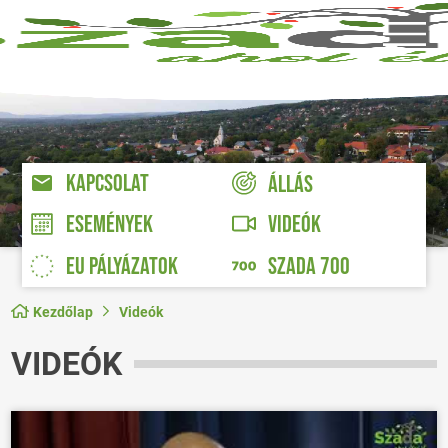
KAPCSOLAT
ÁLLÁS
VIDEÓK
ESEMÉNYEK
EU PÁLYÁZATOK
SZADA 700
Kezdőlap
Videók
VIDEÓK