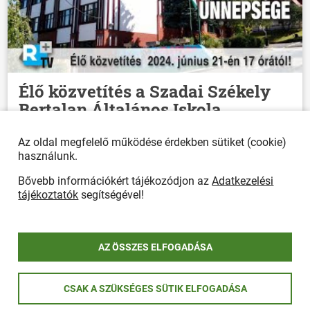
Élő közvetítés a Szadai Székely
Bertalan Általános Iskola
Ballagási Ünnepségéről
Az oldal megfelelő működése érdekben sütiket (cookie)
2024. június 23.
használunk.
Bővebb információkért tájékozódjon az
Adatkezelési
tájékoztatók
segítségével!
AZ ÖSSZES ELFOGADÁSA
CSAK A SZÜKSÉGES SÜTIK ELFOGADÁSA