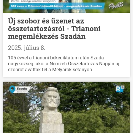
HÍREK
VÁLASZTÁSOK
Új szobor és üzenet az
összetartozásról - Trianoni
megemlékezés Szadán
2025. július 8.
105 évvel a trianoni békediktátum után Szada
nagyközség lakói a Nemzeti Összetartozás Napján új
szobrot avattak fel a Mélyárok sétányon.