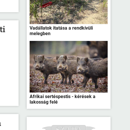
ti
Vadállatok itatása a rendkívüli
melegben
Afrikai sertéspestis - kérések a
lakosság felé
a