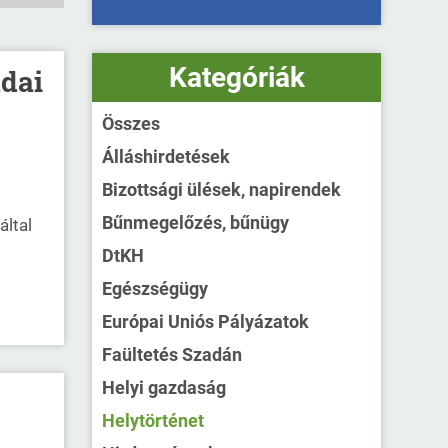
Kategóriák
adai
Összes
Álláshirdetések
Bizottsági ülések, napirendek
Bűnmegelőzés, bűnügy
által
DtKH
Egészségügy
Európai Uniós Pályázatok
Faültetés Szadán
Helyi gazdaság
Helytörténet