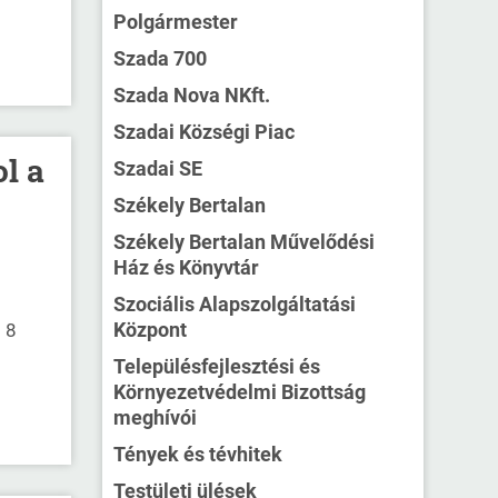
Polgármester
Szada 700
Szada Nova NKft.
Szadai Községi Piac
l a
Szadai SE
Székely Bertalan
Székely Bertalan Művelődési
Ház és Könyvtár
Szociális Alapszolgáltatási
Központ
 8
Településfejlesztési és
Környezetvédelmi Bizottság
meghívói
Tények és tévhitek
Testületi ülések