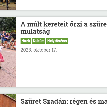
A múlt kereteit őrzi a szüre
mulatság
Hírek
Kultúra
Helytörténet
2023. október 17.
Szüret Szadán: régen és m