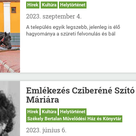
Hírek
Kultúra
Helytörténet
2023. szeptember 4.
A település egyik legszebb, jelenleg is élő
hagyománya a szüreti felvonulás és bál
Emlékezés Cziberéné Szító
Máriára
Hírek
Kultúra
Helytörténet
Székely Bertalan Művelődési Ház és Könyvtár
2023. június 6.