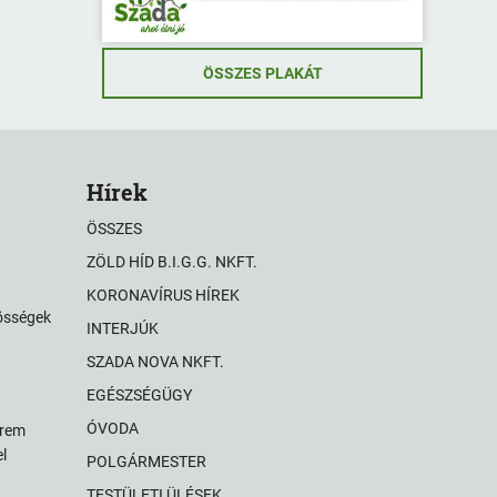
ÖSSZES PLAKÁT
Hírek
ÖSSZES
ZÖLD HÍD B.I.G.G. NKFT.
KORONAVÍRUS HÍREK
zösségek
INTERJÚK
SZADA NOVA NKFT.
EGÉSZSÉGÜGY
ÓVODA
érem
l
POLGÁRMESTER
TESTÜLETI ÜLÉSEK