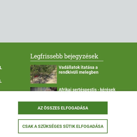
Legfrissebb bejegyzések
Vadállatok itatása a
L
rendkívüli melegben
L
Afrikai sertéspestis - kérések
a lakosság felé
YEK OLDAL
AZ ÖSSZES ELFOGADÁSA
KOZTATÓ
CSAK A SZÜKSÉGES SÜTIK ELFOGADÁSA