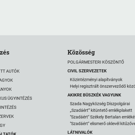
zés
Közösség
POLGÁRMESTERI KÖSZÖNTŐ
CIVIL SZERVEZETEK
OTT AUTÓK
Közintézményi alapítványok
VAGYOK
Helyi regisztrált önszerveződő kö
ÁNYOK
AKIKRE BÜSZKÉK VAGYUNK
KUS ÜGYINTÉZÉS
Szada Nagyközség Díszpolgárai
INTÉZÉS
„Szadáért” kitüntető emlékplakett
ZERVEK
"Szadáért" Székely Bertalan emlék
"Szadáért" elismerő oklevél kitűzőve
GY
LÁTNIVALÓK
ÁLTATÓK