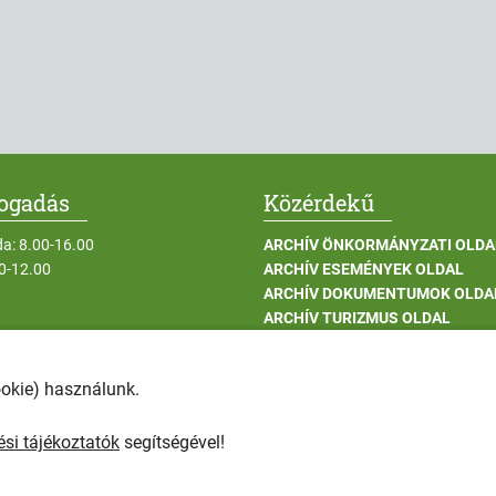
fogadás
Közérdekű
da: 8.00-16.00
ARCHÍV ÖNKORMÁNYZATI OLDA
00-12.00
ARCHÍV ESEMÉNYEK OLDAL
ARCHÍV DOKUMENTUMOK OLDA
ARCHÍV TURIZMUS OLDAL
UNPUBLISH ARCHÍV INTÉZMÉN
ARCHÍV BERUHÁZÁSOK OLDAL
ookie) használunk.
ADATKEZELÉSI TÁJÉKOZTATÓK
HÍRLEVÉL ADATKEZELÉSI TÁJÉ
si tájékoztatók
segítségével!
en jog fenntartva