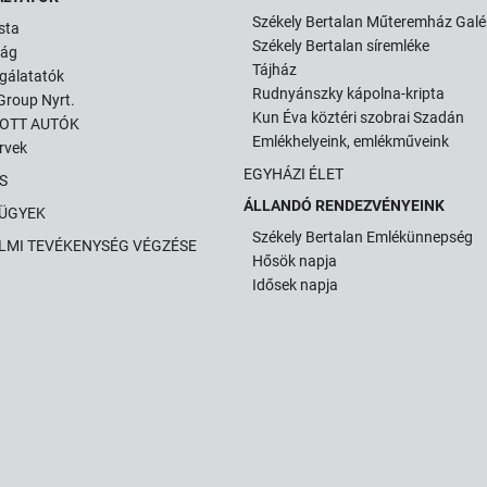
Székely Bertalan Műteremház Galé
sta
Székely Bertalan síremléke
ság
Tájház
gálatatók
Rudnyánszky kápolna-kripta
roup Nyrt.
Kun Éva köztéri szobrai Szadán
TOTT AUTÓK
Emlékhelyeink, emlékműveink
ervek
EGYHÁZI ÉLET
S
ÁLLANDÓ RENDEZVÉNYEINK
 ÜGYEK
Székely Bertalan Emlékünnepség
LMI TEVÉKENYSÉG VÉGZÉSE
Hősök napja
Idősek napja