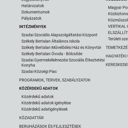
Határozatok
Magyar Po
Dokumentumok
Közbizton
Pályázatok
Közműszol
VERTIKAL G
INTÉZMÉNYEK
ELSZÁLLÍ
Szadai Szociális Alapszolgáltatási Központ
Területi sz
Székely Bertalan Általános Iskola
Székely Bertalan Művelődési Ház és Könyvtár
TEMETKEZÉ
Székely Bertalan Óvoda - Bölcsőde
HAGYATÉKI
Szadai Gyermekélelmezési Szociális Étkeztetési
KERESKEDE
Konyha
Szadai Községi Piac
PROGRAMOK, TERVEK, SZABÁLYZATOK
KÖZÉRDEKŰ ADATOK
Közérdekű adatok
Közérdekű adatok igénylése
Közérdekű adatigénylések
KÖZADATTÁR
BERUHÁZÁSOK ÉS FEJLESZTÉSEK