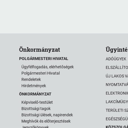
Önkormányzat
Ügyinté
POLGÁRMESTERI HIVATAL
ADÓÜGYEK
Ügyfélfogadás, elérhetőségek
ELSZÁLLÍT
Polgármesteri Hivatal
ÚJ LAKOS 
Rendeletek
NYOMTATV
Hirdetmények
ELEKTRONI
ÖNKORMÁNYZAT
LAKCÍMÜGY
Képviselő-testület
Bizottsági tagok
TERÜLETI S
Bizottsági ülések, napirendek
EGÉSZSÉGÜ
Meghívók és előterjesztések
KÖZSZOLG
Jegyzőkönyvek