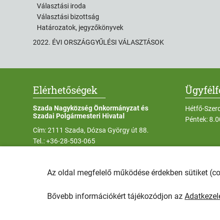
Választási iroda
Választási bizottság
Határozatok, jegyzőkönyvek
2022. ÉVI ORSZÁGGYŰLÉSI VÁLASZTÁSOK
Elérhetőségek
Ügyfél
Szada Nagyközség Önkormányzat és
Hétfő-Szer
Szadai Polgármesteri Hivatal
Péntek: 8.
Cím: 2111 Szada, Dózsa György út 88.
Tel.:
+36-28-503-065
E-mail:
szada@szada.hu
Az oldal megfelelő működése érdekben sütiket (c
Bővebb információkért tájékozódjon az
Adatkezelé
COPYRIGHT © 2025 - Szada Nagyközség Önkormányzat - Mind