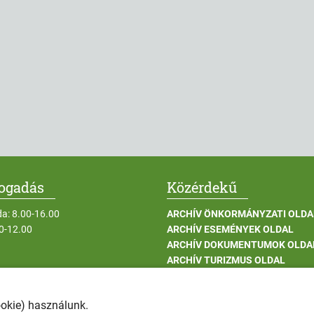
fogadás
Közérdekű
da: 8.00-16.00
ARCHÍV ÖNKORMÁNYZATI OLDA
00-12.00
ARCHÍV ESEMÉNYEK OLDAL
ARCHÍV DOKUMENTUMOK OLDA
ARCHÍV TURIZMUS OLDAL
UNPUBLISH ARCHÍV INTÉZMÉN
ARCHÍV BERUHÁZÁSOK OLDAL
ookie) használunk.
ADATKEZELÉSI TÁJÉKOZTATÓK