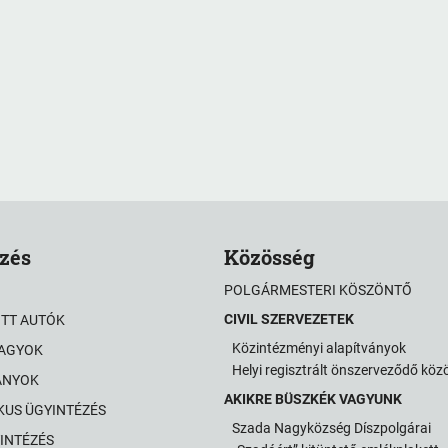
zés
Közösség
POLGÁRMESTERI KÖSZÖNTŐ
CIVIL SZERVEZETEK
OTT AUTÓK
Közintézményi alapítványok
VAGYOK
Helyi regisztrált önszerveződő kö
ÁNYOK
AKIKRE BÜSZKÉK VAGYUNK
KUS ÜGYINTÉZÉS
Szada Nagyközség Díszpolgárai
INTÉZÉS