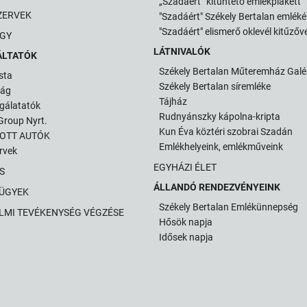
„Szadáért” kitüntető emlékplakett
ZERVEK
"Szadáért" Székely Bertalan emlék
"Szadáért" elismerő oklevél kitűzőve
GY
LÁTNIVALÓK
ÁLTATÓK
Székely Bertalan Műteremház Galé
sta
Székely Bertalan síremléke
ság
Tájház
gálatatók
Rudnyánszky kápolna-kripta
roup Nyrt.
Kun Éva köztéri szobrai Szadán
TOTT AUTÓK
Emlékhelyeink, emlékműveink
ervek
EGYHÁZI ÉLET
S
ÁLLANDÓ RENDEZVÉNYEINK
 ÜGYEK
Székely Bertalan Emlékünnepség
LMI TEVÉKENYSÉG VÉGZÉSE
Hősök napja
Idősek napja