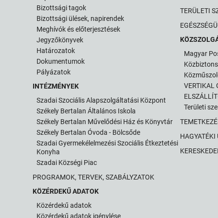
Bizottsági tagok
TERÜLETI S
Bizottsági ülések, napirendek
EGÉSZSÉGÜ
Meghívók és előterjesztések
KÖZSZOLG
Jegyzőkönyvek
Határozatok
Magyar Po
Dokumentumok
Közbizton
Pályázatok
Közműszol
VERTIKAL G
INTÉZMÉNYEK
ELSZÁLLÍ
Szadai Szociális Alapszolgáltatási Központ
Területi sz
Székely Bertalan Általános Iskola
Székely Bertalan Művelődési Ház és Könyvtár
TEMETKEZÉ
Székely Bertalan Óvoda - Bölcsőde
HAGYATÉKI
Szadai Gyermekélelmezési Szociális Étkeztetési
KERESKEDE
Konyha
Szadai Községi Piac
PROGRAMOK, TERVEK, SZABÁLYZATOK
KÖZÉRDEKŰ ADATOK
Közérdekű adatok
Közérdekű adatok igénylése