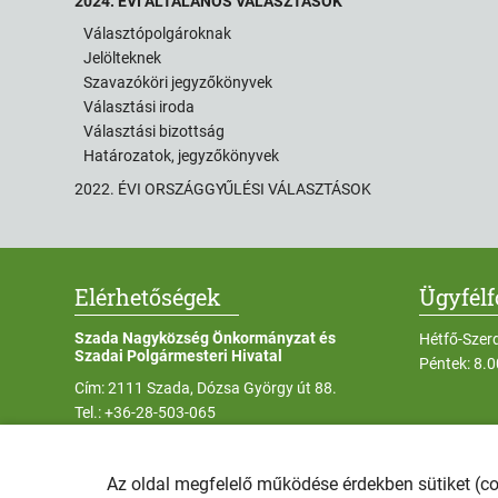
2024. ÉVI ÁLTALÁNOS VÁLASZTÁSOK
Választópolgároknak
Jelölteknek
Szavazóköri jegyzőkönyvek
Választási iroda
Választási bizottság
Határozatok, jegyzőkönyvek
2022. ÉVI ORSZÁGGYŰLÉSI VÁLASZTÁSOK
Elérhetőségek
Ügyfél
Szada Nagyközség Önkormányzat és
Hétfő-Szer
Szadai Polgármesteri Hivatal
Péntek: 8.
Cím: 2111 Szada, Dózsa György út 88.
Tel.:
+36-28-503-065
E-mail:
szada@szada.hu
Az oldal megfelelő működése érdekben sütiket (c