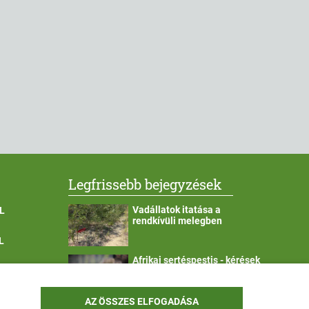
Legfrissebb bejegyzések
Vadállatok itatása a
L
rendkívüli melegben
L
Afrikai sertéspestis - kérések
a lakosság felé
YEK OLDAL
AZ ÖSSZES ELFOGADÁSA