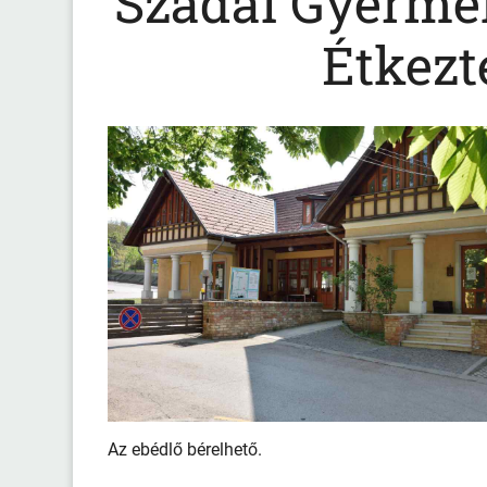
Szadai Gyermek
Étkezt
Az ebédlő bérelhető.