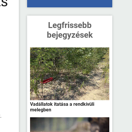
is
Legfrissebb
bejegyzések
Vadállatok itatása a rendkívüli
melegben
.