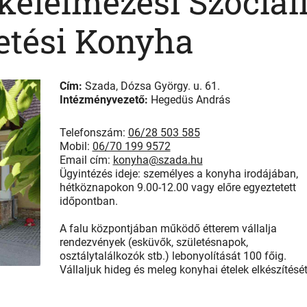
élelmezési Szociál
etési Konyha
Cím:
Szada, Dózsa György. u. 61.
Intézményvezető:
Hegedüs András
Telefonszám:
06/28 503 585
Mobil:
06/70 199 9572
Email cím:
konyha@szada.hu
Ügyintézés ideje: személyes a konyha irodájában,
hétköznapokon 9.00-12.00 vagy előre egyeztetett
időpontban.
A falu központjában működő étterem vállalja
rendezvények (esküvők, születésnapok,
osztálytalálkozók stb.) lebonyolítását 100 főig.
Vállaljuk hideg és meleg konyhai ételek elkészítését