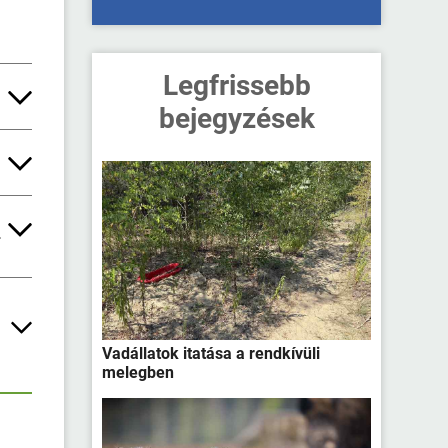
Legfrissebb
bejegyzések
elen
a
a
 a
79
tve
ges
(4)
Vadállatok itatása a rendkívüli
nek
melegben
elyi
 a
es
n
okról
et.