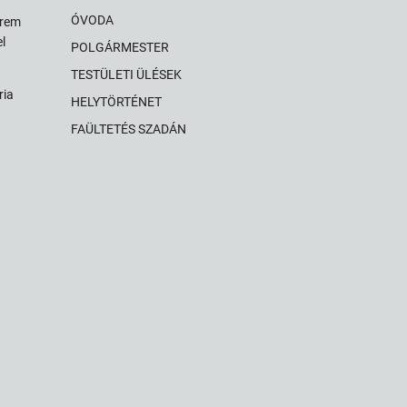
ÓVODA
érem
l
POLGÁRMESTER
TESTÜLETI ÜLÉSEK
ria
az
HELYTÖRTÉNET
ok
FAÜLTETÉS SZADÁN
z
ommal
m
ok
rétan
tosan