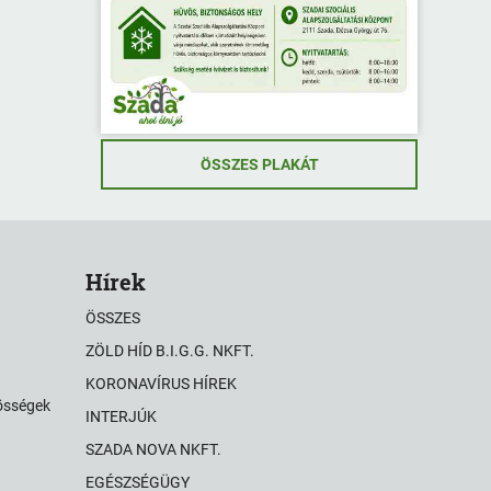
ímen
ása,
ÖSSZES PLAKÁT
,
sa
Hírek
ÖSSZES
ZÖLD HÍD B.I.G.G. NKFT.
n
KORONAVÍRUS HÍREK
zösségek
INTERJÚK
SZADA NOVA NKFT.
EGÉSZSÉGÜGY