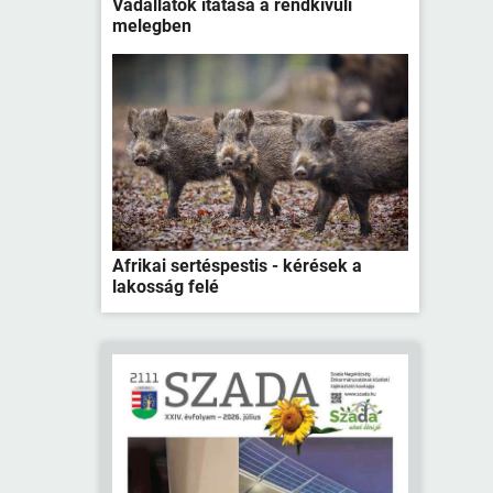
Vadállatok itatása a rendkívüli
melegben
Afrikai sertéspestis - kérések a
lakosság felé