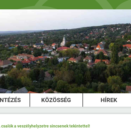
INTÉZÉS
KÖZÖSSÉG
HÍREK
 csalók a veszélyhelyzetre sincsenek tekintettel!