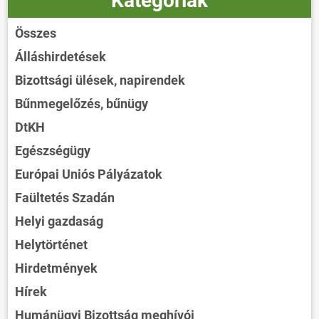
Kategóriák
Összes
Álláshirdetések
Bizottsági ülések, napirendek
Bűnmegelőzés, bűnügy
DtKH
Egészségügy
Európai Uniós Pályázatok
Faültetés Szadán
Helyi gazdaság
Helytörténet
Hirdetmények
Hírek
Humánügyi Bizottság meghívói