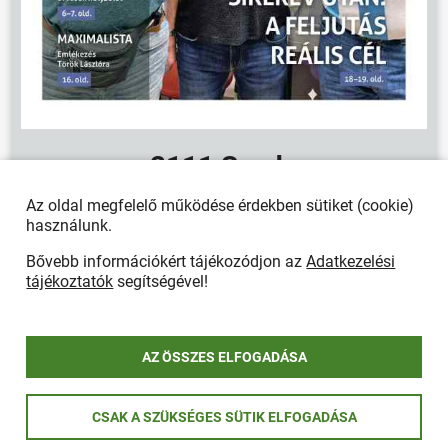
2111 Szada
Az oldal megfelelő működése érdekben sütiket (cookie)
RÉGEBBI SZÁMOK
használunk.
Bővebb információkért tájékozódjon az
Adatkezelési
tájékoztatók
segítségével!
Legfrissebb bejegyzések
AZ ÖSSZES ELFOGADÁSA
CSAK A SZÜKSÉGES SÜTIK ELFOGADÁSA