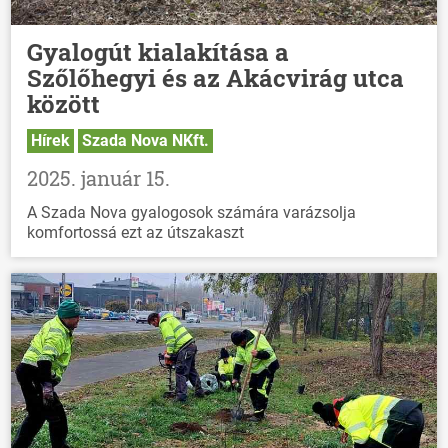
Gyalogút kialakítása a
Szőlőhegyi és az Akácvirág utca
között
Hírek
Szada Nova NKft.
2025. január 15.
A Szada Nova gyalogosok számára varázsolja
komfortossá ezt az útszakaszt