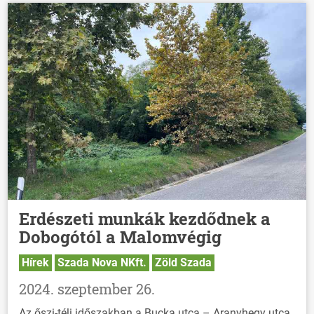
Erdészeti munkák kezdődnek a
Dobogótól a Malomvégig
Hírek
Szada Nova NKft.
Zöld Szada
2024. szeptember 26.
Az őszi-téli időszakban a Bucka utca – Aranyhegy utca