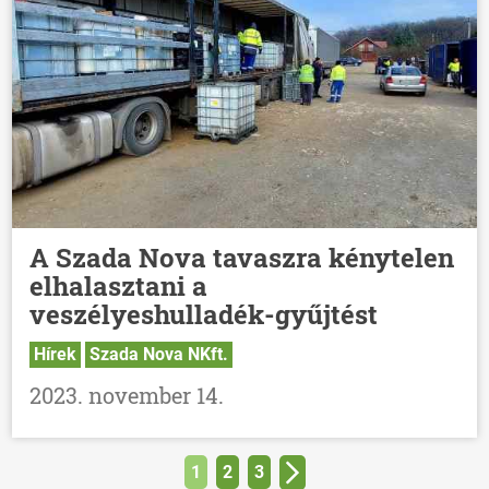
A Szada Nova tavaszra kénytelen
elhalasztani a
veszélyeshulladék-gyűjtést
Hírek
Szada Nova NKft.
2023. november 14.
1
2
3