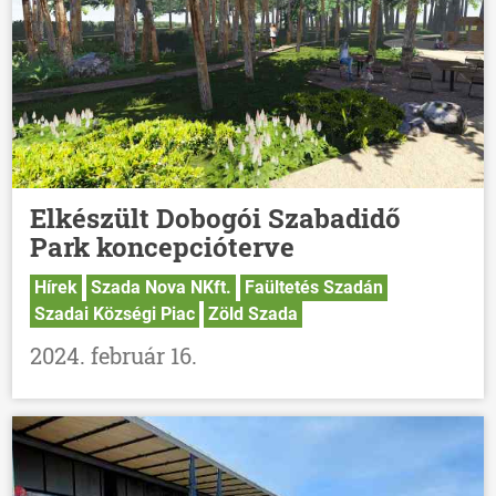
Elkészült Dobogói Szabadidő
Park koncepcióterve
Hírek
Szada Nova NKft.
Faültetés Szadán
Szadai Községi Piac
Zöld Szada
2024. február 16.