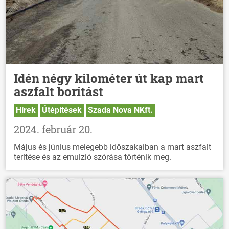
Idén négy kilométer út kap mart
aszfalt borítást
Hírek
Útépítések
Szada Nova NKft.
2024. február 20.
Május és június melegebb időszakaiban a mart aszfalt
terítése és az emulzió szórása történik meg.