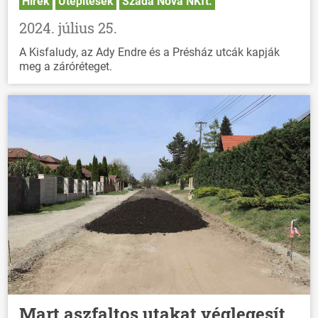
Hírek
Útépítések
Szada Nova NKft.
2024. július 25.
A Kisfaludy, az Ady Endre és a Présház utcák kapják
meg a záróréteget.
Mart aszfaltos utakat véglegesít