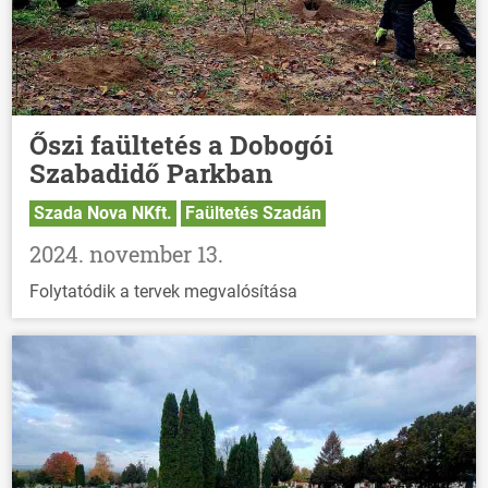
Őszi faültetés a Dobogói
Szabadidő Parkban
Szada Nova NKft.
Faültetés Szadán
2024. november 13.
Folytatódik a tervek megvalósítása