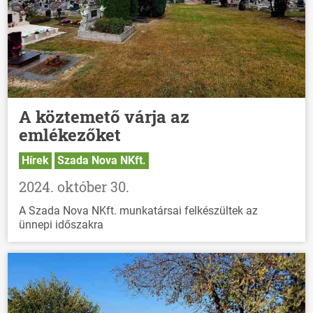
A köztemető várja az
emlékezőket
Hírek
Szada Nova NKft.
2024. október 30.
A Szada Nova NKft. munkatársai felkészültek az
ünnepi időszakra