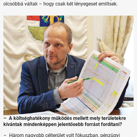
olcsóbbá váltak – hogy csak két lényegeset említsek.
– A költséghatékony működés mellett mely területekre
kívántak mindenképpen jelentősebb forrást fordítani?
– Három nagyobb célterület volt fókuszban, pénzügyi