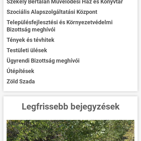
Székely Bertalan Művelődési Ház és Könyvtár
Szociális Alapszolgáltatási Központ
Településfejlesztési és Környezetvédelmi
Bizottság meghívói
Tények és tévhitek
Testületi ülések
Ügyrendi Bizottság meghívói
Útépítések
Zöld Szada
Legfrissebb bejegyzések