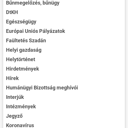
Bűnmegelőzés, bűnügy
DtKH
Egészségügy
Európai Uniós Pályázatok
Faültetés Szadán
Helyi gazdaság
Helytörténet
Hirdetmények
Hírek
Humánügyi Bizottság meghívói
Interjúk
Intézmények
Jegyző
Koronavírus