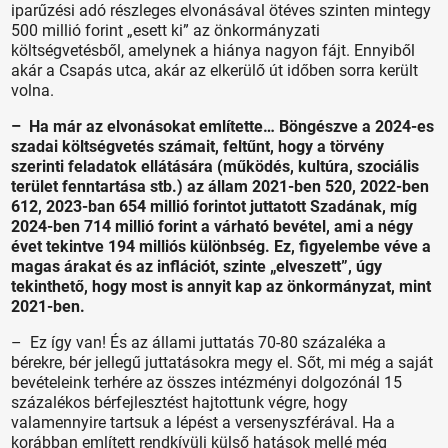
iparűzési adó részleges elvonásával ötéves szinten mintegy
500 millió forint „esett ki” az önkormányzati
költségvetésből, amelynek a hiánya nagyon fájt. Ennyiből
akár a Csapás utca, akár az elkerülő út időben sorra került
volna.
– Ha már az elvonásokat említette… Böngészve a 2024-es
szadai költségvetés számait, feltűnt, hogy a törvény
szerinti feladatok ellátására (működés, kultúra, szociális
terület fenntartása stb.) az állam 2021-ben 520, 2022-ben
612, 2023-ban 654 millió forintot juttatott Szadának, míg
2024-ben 714 millió forint a várható bevétel, ami a négy
évet tekintve 194 milliós különbség. Ez, figyelembe véve a
magas árakat és az inflációt, szinte „elveszett”, úgy
tekinthető, hogy most is annyit kap az önkormányzat, mint
2021-ben.
– Ez így van! És az állami juttatás 70-80 százaléka a
bérekre, bér jellegű juttatásokra megy el. Sőt, mi még a saját
bevételeink terhére az összes intézményi dolgozónál 15
százalékos bérfejlesztést hajtottunk végre, hogy
valamennyire tartsuk a lépést a versenyszférával. Ha a
korábban említett rendkívüli külső hatások mellé még