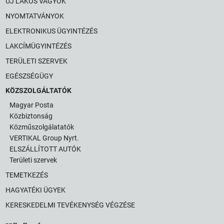
ÚJ LAKOS VAGYOK
NYOMTATVÁNYOK
ELEKTRONIKUS ÜGYINTÉZÉS
LAKCÍMÜGYINTÉZÉS
TERÜLETI SZERVEK
EGÉSZSÉGÜGY
KÖZSZOLGÁLTATÓK
Magyar Posta
Közbiztonság
Közműszolgálatatók
VERTIKAL Group Nyrt.
ELSZÁLLÍTOTT AUTÓK
Területi szervek
TEMETKEZÉS
HAGYATÉKI ÜGYEK
KERESKEDELMI TEVÉKENYSÉG VÉGZÉSE