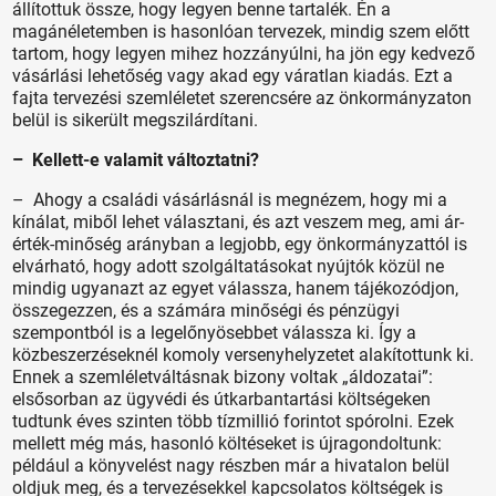
állítottuk össze, hogy legyen benne tartalék. Én a
magánéletemben is hasonlóan tervezek, mindig szem előtt
tartom, hogy legyen mihez hozzányúlni, ha jön egy kedvező
vásárlási lehetőség vagy akad egy váratlan kiadás. Ezt a
fajta tervezési szemléletet szerencsére az önkormányzaton
belül is sikerült megszilárdítani.
– Kellett-e valamit változtatni?
– Ahogy a családi vásárlásnál is megnézem, hogy mi a
kínálat, miből lehet választani, és azt veszem meg, ami ár-
érték-minőség arányban a legjobb, egy önkormányzattól is
elvárható, hogy adott szolgáltatásokat nyújtók közül ne
mindig ugyanazt az egyet válassza, hanem tájékozódjon,
összegezzen, és a számára minőségi és pénzügyi
szempontból is a legelőnyösebbet válassza ki. Így a
közbeszerzéseknél komoly versenyhelyzetet alakítottunk ki.
Ennek a szemléletváltásnak bizony voltak „áldozatai”:
elsősorban az ügyvédi és útkarbantartási költségeken
tudtunk éves szinten több tízmillió forintot spórolni. Ezek
mellett még más, hasonló költéseket is újragondoltunk:
például a könyvelést nagy részben már a hivatalon belül
oldjuk meg, és a tervezésekkel kapcsolatos költségek is