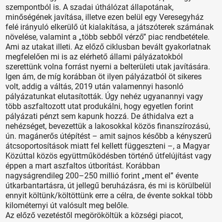
szempontból is. A szadai úthálózat állapotának,
minőségének javítása, illetve ezen belül egy Veresegyház
felé irányuló elkerülő út kialakítása, a játszóterek számának
növelése, valamint a „több sebből vérző” piac rendbetétele.
Ami az utakat illeti. Az előző ciklusban bevált gyakorlatnak
megfelelően mi is az elérhető állami pályázatokból
szerettünk volna forrást nyerni a belterületi utak javítására.
Igen ám, de míg korábban öt ilyen pályázatból öt sikeres
volt, addig a váltás, 2019 után valamennyi hasonló
pályázatunkat elutasították. Úgy nehéz ugyanannyi vagy
több aszfaltozott utat produkálni, hogy egyetlen forint
pályázati pénzt sem kapunk hozzá. De áthidalva ezt a
nehézséget, bevezettük a lakosokkal közös finanszírozású,
ún. magánerős útépítést – amit sajnos később a kényszerű
átcsoportosítások miatt fel kellett függeszteni –, a Magyar
Közúttal közös együttműködésben történő útfelújítást vagy
éppen a mart aszfaltos útborítást. Korábban
nagyságrendileg 200–250 millió forint „ment el” évente
útkarbantartásra, út jellegű beruházásra, és mi is körülbelül
ennyit költünk/költöttünk erre a célra, de évente sokkal több
kilométernyi út valósult meg belőle.
Az előző vezetéstől megörököltük a községi piacot,