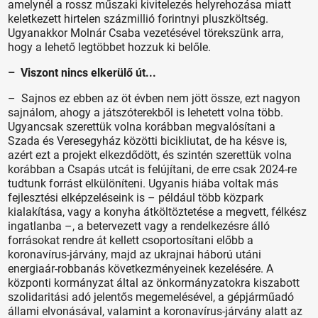
amelynél a rossz műszaki kivitelezés helyrehozása miatt
keletkezett hirtelen százmillió forintnyi pluszköltség.
Ugyanakkor Molnár Csaba vezetésével törekszünk arra,
hogy a lehető legtöbbet hozzuk ki belőle.
– Viszont nincs elkerülő út...
– Sajnos ez ebben az öt évben nem jött össze, ezt nagyon
sajnálom, ahogy a játszóterekből is lehetett volna több.
Ugyancsak szerettük volna korábban megvalósítani a
Szada és Veresegyház közötti bicikliutat, de ha késve is,
azért ezt a projekt elkezdődött, és szintén szerettük volna
korábban a Csapás utcát is felújítani, de erre csak 2024-re
tudtunk forrást elkülöníteni. Ugyanis hiába voltak más
fejlesztési elképzeléseink is – például több közpark
kialakítása, vagy a konyha átköltöztetése a megvett, félkész
ingatlanba –, a betervezett vagy a rendelkezésre álló
forrásokat rendre át kellett csoportosítani előbb a
koronavírus-járvány, majd az ukrajnai háború utáni
energiaár-robbanás következményeinek kezelésére. A
központi kormányzat által az önkormányzatokra kiszabott
szolidaritási adó jelentős megemelésével, a gépjárműadó
állami elvonásával, valamint a koronavírus-járvány alatt az