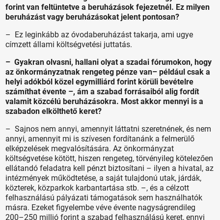
forint van feltüntetve a beruházások fejezetnél. Ez milyen
beruházást vagy beruházásokat jelent pontosan?
– Ez leginkább az óvodaberuházást takarja, ami ugye
címzett állami költségvetési juttatás.
– Gyakran olvasni, hallani olyat a szadai fórumokon, hogy
az önkormányzatnak rengeteg pénze van– például csak a
helyi adókból közel egymilliárd forint körüli bevételre
számíthat évente –, ám a szabad forrásaiból alig fordít
valamit közcélú beruházásokra. Most akkor mennyi is a
szabadon elkölthető keret?
– Sajnos nem annyi, amennyit láttatni szeretnének, és nem
annyi, amennyit mi is szívesen fordítanánk a felmerülő
elképzelések megvalósítására. Az önkormányzat
költségvetése kötött, hiszen rengeteg, törvényileg kötelezően
ellátandó feladatra kell pénzt biztosítani – ilyen a hivatal, az
intézmények működtetése, a saját tulajdonú utak, járdák,
közterek, közparkok karbantartása stb. –, és a célzott
felhasználású pályázati támogatások sem használhatók
másra. Ezeket figyelembe véve évente nagyságrendileg
200–250 millió forint a szabad felhasználású keret, ennyi