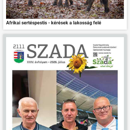
Afrikai sertéspestis - kérések a lakosság felé