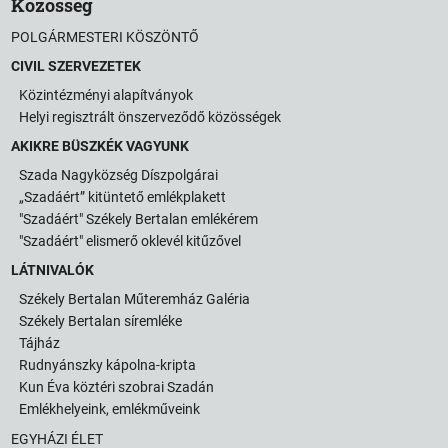
Közösség
POLGÁRMESTERI KÖSZÖNTŐ
CIVIL SZERVEZETEK
Közintézményi alapítványok
Helyi regisztrált önszerveződő közösségek
AKIKRE BÜSZKÉK VAGYUNK
Szada Nagyközség Díszpolgárai
„Szadáért” kitüntető emlékplakett
"Szadáért" Székely Bertalan emlékérem
"Szadáért" elismerő oklevél kitűzővel
LÁTNIVALÓK
Székely Bertalan Műteremház Galéria
Székely Bertalan síremléke
Tájház
Rudnyánszky kápolna-kripta
Kun Éva köztéri szobrai Szadán
Emlékhelyeink, emlékműveink
EGYHÁZI ÉLET