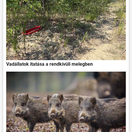
ÖNKORMÁNYZAT
ÜGYINTÉZÉS
KÖZÖSSÉG
Vadállatok itatása a rendkívüli melegben
HÍREK
VÁLASZTÁSOK