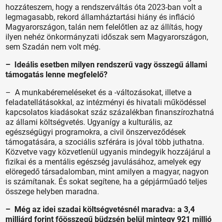
hozzáteszem, hogy a rendszerváltás óta 2023-ban volt a
legmagasabb, rekord államháztartási hiány és infláció
Magyarországon, talán nem felelőtlen az az állítás, hogy
ilyen nehéz önkormányzati időszak sem Magyarországon,
sem Szadán nem volt még.
– Ideális esetben milyen rendszerű vagy összegű állami
támogatás lenne megfelelő?
– A munkabéremeléseket és a -változásokat, illetve a
feladatellátásokkal, az intézményi és hivatali működéssel
kapcsolatos kiadásokat száz százalékban finanszírozhatná
az állami költségvetés. Ugyanígy a kulturális, az
egészségügyi programokra, a civil önszerveződések
támogatására, a szociális szférára is jóval több juthatna.
Közvetve vagy közvetlenül ugyanis mindegyik hozzájárul a
fizikai és a mentális egészség javulásához, amelyek egy
elöregedő társadalomban, mint amilyen a magyar, nagyon
is számítanak. És sokat segítene, ha a gépjárműadó teljes
összege helyben maradna.
– Még az idei szadai költségvetésnél maradva: a 3,4
milliárd forint főösszegű büdzsén belül mintegy 921 millió