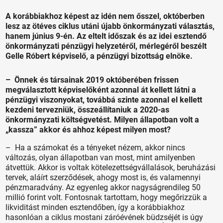
A korábbiakhoz képest az idén nem ősszel, októberben
lesz az ötéves ciklus utáni újabb önkormányzati választás,
hanem június 9-én. Az eltelt időszak és az idei esztendő
önkormányzati pénzügyi helyzetéről, mérlegéről beszélt
Gelle Róbert képviselő, a pénzügyi bizottság elnöke.
– Önnek és társainak 2019 októberében frissen
megválasztott képviselőként azonnal át kellett látni a
pénzügyi viszonyokat, továbbá szinte azonnal el kellett
kezdeni tervezniük, összeállítaniuk a 2020-as
önkormányzati költségvetést. Milyen állapotban volt a
„kassza” akkor és ahhoz képest milyen most?
– Ha a számokat és a tényeket nézem, akkor nincs
változás, olyan állapotban van most, mint amilyenben
átvettük. Akkor is voltak kötelezettségvállalások, beruházási
tervek, aláírt szerződések, ahogy most is, és valamennyi
pénzmaradvány. Az egyenleg akkor nagyságrendileg 50
millió forint volt. Fontosnak tartottam, hogy megőrizzük a
likviditást minden esztendőben, így a korábbiakhoz
hasonlóan a ciklus mostani záróévének büdzséjét is úgy