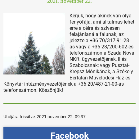
2021. november 22.
Kérjük, hogy akinek van olya
fenyőfája, ami alkalmas lehet
erre a célra és szívesen
felajánlaná a falunak, az
jelezze a +36 70/317-91-28-
as vagy a +36 28/200-602-es
telefonszámon a Szada Nova
NKft. ügyvezetőjének, Illés
Szabolcsnak; vagy Pusztai-
Krepsz Mónikának, a Székely
Bertalan Művelődési Ház és
Könyvtár intézményvezetőjének a +36 20/487-21-00-ás
telefonszámon. Köszönjük!
Utoljára frissítve:
2021 november 22. 09:37
Facebook