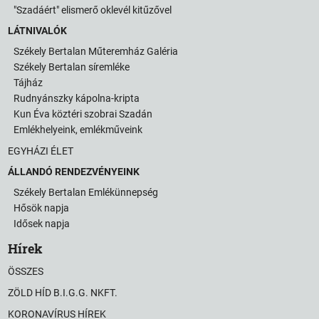
"Szadáért" elismerő oklevél kitűzővel
LÁTNIVALÓK
Székely Bertalan Műteremház Galéria
Székely Bertalan síremléke
Tájház
Rudnyánszky kápolna-kripta
Kun Éva köztéri szobrai Szadán
Emlékhelyeink, emlékműveink
EGYHÁZI ÉLET
ÁLLANDÓ RENDEZVÉNYEINK
Székely Bertalan Emlékünnepség
Hősök napja
Idősek napja
Hírek
ÖSSZES
ZÖLD HÍD B.I.G.G. NKFT.
KORONAVÍRUS HÍREK