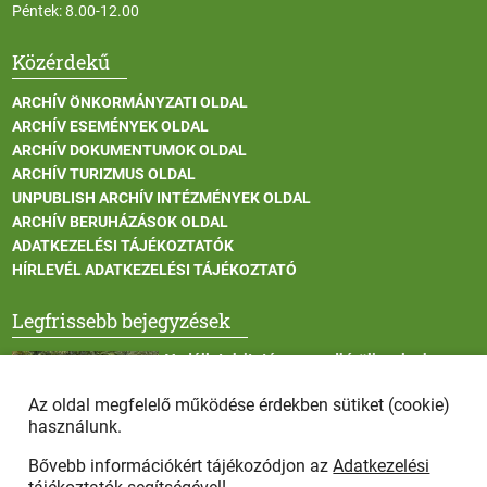
Péntek: 8.00-12.00
Közérdekű
ARCHÍV ÖNKORMÁNYZATI OLDAL
ARCHÍV ESEMÉNYEK OLDAL
ARCHÍV DOKUMENTUMOK OLDAL
ARCHÍV TURIZMUS OLDAL
UNPUBLISH ARCHÍV INTÉZMÉNYEK OLDAL
ARCHÍV BERUHÁZÁSOK OLDAL
ADATKEZELÉSI TÁJÉKOZTATÓK
HÍRLEVÉL ADATKEZELÉSI TÁJÉKOZTATÓ
Legfrissebb bejegyzések
Vadállatok itatása a rendkívüli melegben
Az oldal megfelelő működése érdekben sütiket (cookie)
használunk.
Bővebb információkért tájékozódjon az
Adatkezelési
Afrikai sertéspestis - kérések a lakosság felé