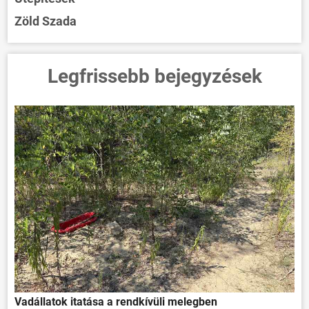
Zöld Szada
Legfrissebb bejegyzések
Vadállatok itatása a rendkívüli melegben