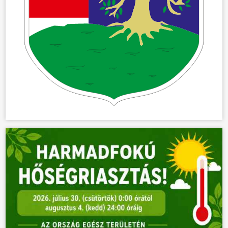
ÖNKORMÁNYZAT
ÜGYINTÉZÉS
KÖZÖSSÉG
HÍREK
VÁLASZTÁSOK