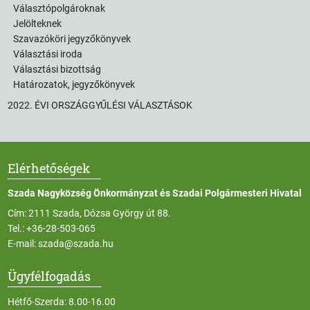
Választópolgároknak
Jelölteknek
Szavazóköri jegyzőkönyvek
Választási iroda
Választási bizottság
Határozatok, jegyzőkönyvek
2022. ÉVI ORSZÁGGYŰLÉSI VÁLASZTÁSOK
Elérhetőségek
Szada Nagyközség Önkormányzat és Szadai Polgármesteri Hivatal
Cím: 2111 Szada, Dózsa György út 88.
Tel.:
+36-28-503-065
E-mail:
szada@szada.hu
Ügyfélfogadás
Hétfő-Szerda: 8.00-16.00