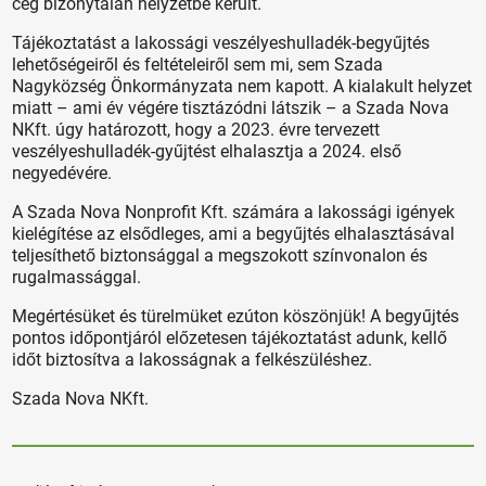
cég bizonytalan helyzetbe került.
Tájékoztatást a lakossági veszélyeshulladék-begyűjtés
lehetőségeiről és feltételeiről sem mi, sem Szada
Nagyközség Önkormányzata nem kapott. A kialakult helyzet
miatt – ami év végére tisztázódni látszik – a Szada Nova
NKft. úgy határozott, hogy a 2023. évre tervezett
veszélyeshulladék-gyűjtést elhalasztja a 2024. első
negyedévére.
A Szada Nova Nonprofit Kft. számára a lakossági igények
kielégítése az elsődleges, ami a begyűjtés elhalasztásával
teljesíthető biztonsággal a megszokott színvonalon és
rugalmassággal.
Megértésüket és türelmüket ezúton köszönjük! A begyűjtés
pontos időpontjáról előzetesen tájékoztatást adunk, kellő
időt biztosítva a lakosságnak a felkészüléshez.
Szada Nova NKft.