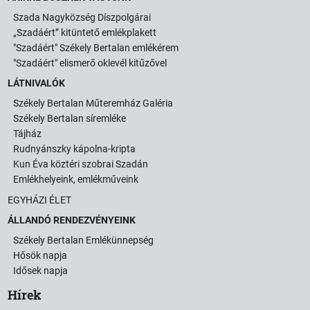
Szada Nagyközség Díszpolgárai
„Szadáért” kitüntető emlékplakett
"Szadáért" Székely Bertalan emlékérem
"Szadáért" elismerő oklevél kitűzővel
LÁTNIVALÓK
Székely Bertalan Műteremház Galéria
Székely Bertalan síremléke
Tájház
Rudnyánszky kápolna-kripta
Kun Éva köztéri szobrai Szadán
Emlékhelyeink, emlékműveink
EGYHÁZI ÉLET
ÁLLANDÓ RENDEZVÉNYEINK
Székely Bertalan Emlékünnepség
Hősök napja
Idősek napja
Hírek