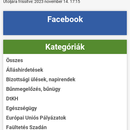
Utoljára frissítve:
2023 november 14. 17:15
Facebook
Kategóriák
Összes
Álláshirdetések
Bizottsági ülések, napirendek
Bűnmegelőzés, bűnügy
DtKH
Egészségügy
Európai Uniós Pályázatok
Faültetés Szadán