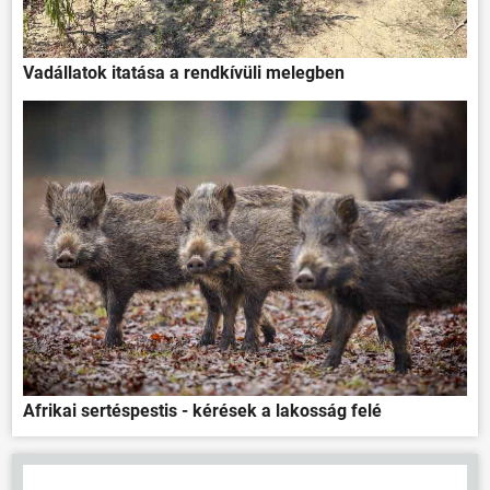
Vadállatok itatása a rendkívüli melegben
Afrikai sertéspestis - kérések a lakosság felé