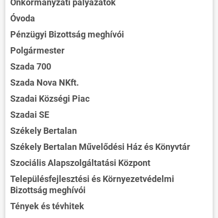
Önkormányzati pályázatok
Óvoda
Pénzügyi Bizottság meghívói
Polgármester
Szada 700
Szada Nova NKft.
Szadai Községi Piac
Szadai SE
Székely Bertalan
Székely Bertalan Művelődési Ház és Könyvtár
Szociális Alapszolgáltatási Központ
Településfejlesztési és Környezetvédelmi
Bizottság meghívói
Tények és tévhitek