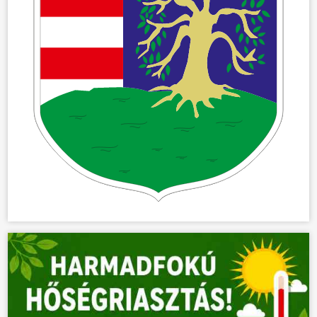
ÖNKORMÁNYZAT
ÜGYINTÉZÉS
KÖZÖSSÉG
HÍREK
VÁLASZTÁSOK