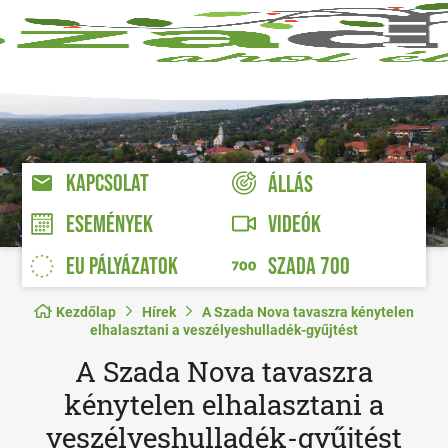
KAPCSOLAT
ÁLLÁS
VIDEÓK
ESEMÉNYEK
EU PÁLYÁZATOK
SZADA 700
Kezdőlap
Hírek
A Szada Nova tavaszra kénytelen
elhalasztani a veszélyeshulladék-gyűjtést
A Szada Nova tavaszra
kénytelen elhalasztani a
veszélyeshulladék-gyűjtést