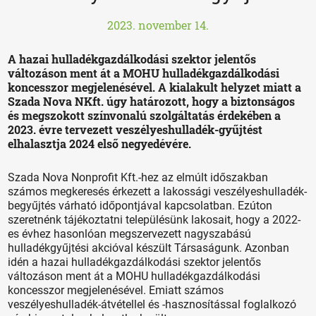
2023. november 14.
A hazai hulladékgazdálkodási szektor jelentős
változáson ment át a MOHU hulladékgazdálkodási
koncesszor megjelenésével. A kialakult helyzet miatt a
Szada Nova NKft. úgy határozott, hogy a biztonságos
és megszokott színvonalú szolgáltatás érdekében a
2023. évre tervezett veszélyeshulladék-gyűjtést
elhalasztja 2024 első negyedévére.
Szada Nova Nonprofit Kft.-hez az elmúlt időszakban
számos megkeresés érkezett a lakossági veszélyeshulladék-
begyűjtés várható időpontjával kapcsolatban. Ezúton
szeretnénk tájékoztatni településünk lakosait, hogy a 2022-
es évhez hasonlóan megszervezett nagyszabású
hulladékgyűjtési akcióval készült Társaságunk. Azonban
idén a hazai hulladékgazdálkodási szektor jelentős
változáson ment át a MOHU hulladékgazdálkodási
koncesszor megjelenésével. Emiatt számos
veszélyeshulladék-átvétellel és -hasznosítással foglalkozó