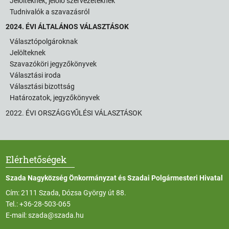
Jelölteknek, jelölő szervezeteknek
Tudnivalók a szavazásról
2024. ÉVI ÁLTALÁNOS VÁLASZTÁSOK
Választópolgároknak
Jelölteknek
Szavazóköri jegyzőkönyvek
Választási iroda
Választási bizottság
Határozatok, jegyzőkönyvek
2022. ÉVI ORSZÁGGYŰLÉSI VÁLASZTÁSOK
Elérhetőségek
Szada Nagyközség Önkormányzat és Szadai Polgármesteri Hivatal
Cím: 2111 Szada, Dózsa György út 88.
Tel.:
+36-28-503-065
E-mail:
szada@szada.hu