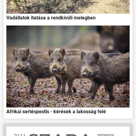
Vadállatok itatása a rendkívüli melegben
Afrikai sertéspestis - kérések a lakosság felé