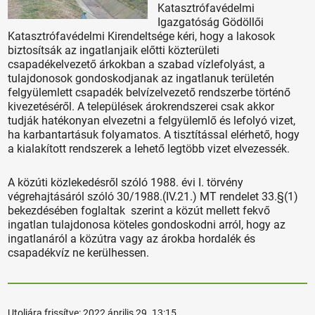
Katasztrófavédelmi
Igazgatóság Gödöllői
Katasztrófavédelmi Kirendeltsége kéri, hogy a lakosok
biztosítsák az ingatlanjaik előtti közterületi
csapadékelvezető árkokban a szabad vízlefolyást, a
tulajdonosok gondoskodjanak az ingatlanuk területén
felgyülemlett csapadék belvízelvezető rendszerbe történő
kivezetéséről. A települések árokrendszerei csak akkor
tudják hatékonyan elvezetni a felgyülemlő és lefolyó vizet,
ha karbantartásuk folyamatos. A tisztítással elérhető, hogy
a kialakított rendszerek a lehető legtöbb vizet elvezessék.
A közúti közlekedésről szóló 1988. évi I. törvény
végrehajtásáról szóló 30/1988.(IV.21.) MT rendelet 33.§(1)
bekezdésében foglaltak szerint a közút mellett fekvő
ingatlan tulajdonosa köteles gondoskodni arról, hogy az
ingatlanáról a közútra vagy az árokba hordalék és
csapadékvíz ne kerülhessen.
Utoljára frissítve:
2022 április 29. 13:15