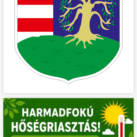
ÖNKORMÁNYZAT
ÜGYINTÉZÉS
KÖZÖSSÉG
HÍREK
VÁLASZTÁSOK