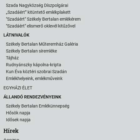
Szada Nagyközség Díszpolgárai
„Szadáért” kitüntető emlékplakett
"Szadáért" Székely Bertalan emlékérem
"Szadáért" elismerő oklevél kitűzővel
LÁTNIVALÓK
Székely Bertalan Műteremház Galéria
Székely Bertalan síremléke
Tájház
Rudnyánszky kápolna-kripta
Kun Éva köztéri szobrai Szadán
Emlékhelyeink, emlékműveink
EGYHÁZI ÉLET
ÁLLANDÓ RENDEZVÉNYEINK
Székely Bertalan Emlékünnepség
Hősök napja
Idősek napja
Hírek