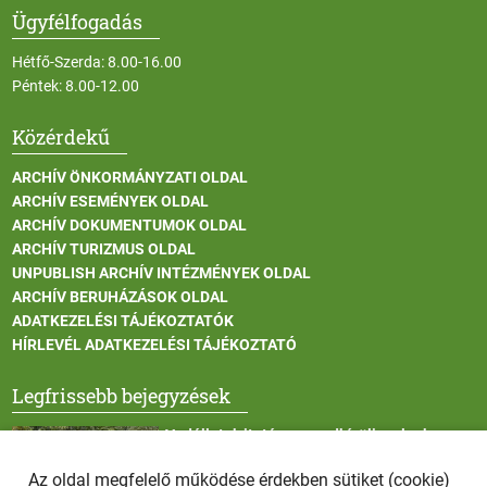
Ügyfélfogadás
Hétfő-Szerda: 8.00-16.00
Péntek: 8.00-12.00
Közérdekű
ARCHÍV ÖNKORMÁNYZATI OLDAL
ARCHÍV ESEMÉNYEK OLDAL
ARCHÍV DOKUMENTUMOK OLDAL
ARCHÍV TURIZMUS OLDAL
UNPUBLISH ARCHÍV INTÉZMÉNYEK OLDAL
ARCHÍV BERUHÁZÁSOK OLDAL
ADATKEZELÉSI TÁJÉKOZTATÓK
HÍRLEVÉL ADATKEZELÉSI TÁJÉKOZTATÓ
Legfrissebb bejegyzések
Vadállatok itatása a rendkívüli melegben
Az oldal megfelelő működése érdekben sütiket (cookie)