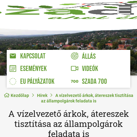
KAPCSOLAT
ÁLLÁS
VIDEÓK
ESEMÉNYEK
EU PÁLYÁZATOK
SZADA 700
Kezdőlap
Hírek
A vízelvezető árkok, átereszek tisztítása
az állampolgárok feladata is
A vízelvezető árkok, átereszek
tisztítása az állampolgárok
feladata is