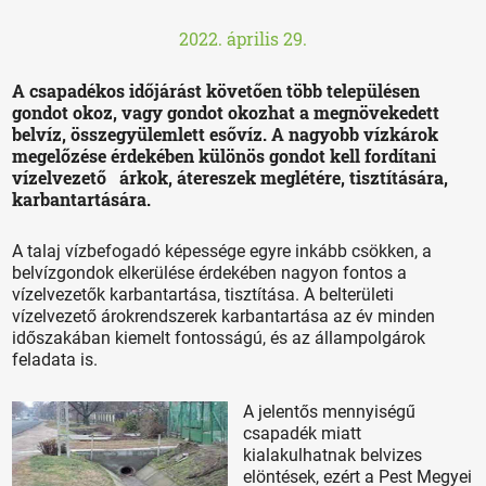
2022. április 29.
A csapadékos időjárást követően több településen
gondot okoz, vagy gondot okozhat a megnövekedett
belvíz, összegyülemlett esővíz. A nagyobb vízkárok
megelőzése érdekében különös gondot kell fordítani
vízelvezető árkok, átereszek meglétére, tisztítására,
karbantartására.
A talaj vízbefogadó képessége egyre inkább csökken, a
belvízgondok elkerülése érdekében nagyon fontos a
vízelvezetők karbantartása, tisztítása. A belterületi
vízelvezető árokrendszerek karbantartása az év minden
időszakában kiemelt fontosságú, és az állampolgárok
feladata is.
A jelentős mennyiségű
csapadék miatt
kialakulhatnak belvizes
elöntések, ezért a Pest Megyei