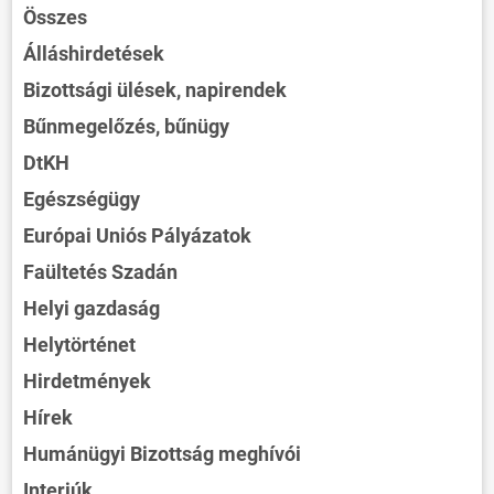
Összes
Álláshirdetések
Bizottsági ülések, napirendek
Bűnmegelőzés, bűnügy
DtKH
Egészségügy
Európai Uniós Pályázatok
Faültetés Szadán
Helyi gazdaság
Helytörténet
Hirdetmények
Hírek
Humánügyi Bizottság meghívói
Interjúk