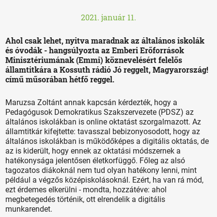
2021. január 11.
Ahol csak lehet, nyitva maradnak az általános iskolák
és óvodák - hangsúlyozta az Emberi Erőforrások
Minisztériumának (Emmi) köznevelésért felelős
államtitkára a Kossuth rádió Jó reggelt, Magyarország!
című műsorában hétfő reggel.
Maruzsa Zoltánt annak kapcsán kérdezték, hogy a
Pedagógusok Demokratikus Szakszervezete (PDSZ) az
általános iskolákban is online oktatást szorgalmazott. Az
államtitkár kifejtette: tavasszal bebizonyosodott, hogy az
általános iskolákban is működőképes a digitális oktatás, de
az is kiderült, hogy ennek az oktatási módszernek a
hatékonysága jelentősen életkorfüggő. Főleg az alsó
tagozatos diákoknál nem tud olyan hatékony lenni, mint
például a végzős középiskolásoknál. Ezért, ha van rá mód,
ezt érdemes elkerülni - mondta, hozzátéve: ahol
megbetegedés történik, ott elrendelik a digitális
munkarendet.