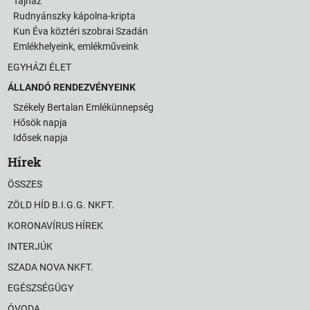
Tájház
Rudnyánszky kápolna-kripta
Kun Éva köztéri szobrai Szadán
Emlékhelyeink, emlékműveink
EGYHÁZI ÉLET
ÁLLANDÓ RENDEZVÉNYEINK
Székely Bertalan Emlékünnepség
Hősök napja
Idősek napja
Hírek
ÖSSZES
ZÖLD HÍD B.I.G.G. NKFT.
KORONAVÍRUS HÍREK
INTERJÚK
SZADA NOVA NKFT.
EGÉSZSÉGÜGY
ÓVODA