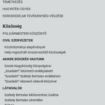
TEMETKEZÉS
HAGYATÉKI ÜGYEK
KERESKEDELMI TEVÉKENYSÉG VÉGZÉSE
Közösség
POLGÁRMESTERI KÖSZÖNTŐ
CIVIL SZERVEZETEK
Közintézményi alapítványok
Helyi regisztrált önszerveződő közösségek
AKIKRE BÜSZKÉK VAGYUNK
Szada Nagyközség Díszpolgárai
„Szadáért” kitüntető emlékplakett
"Szadáért" Székely Bertalan emlékérem
"Szadáért" elismerő oklevél kitűzővel
LÁTNIVALÓK
Székely Bertalan Műteremház Galéria
Székely Bertalan síremléke