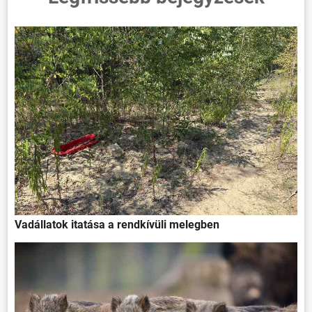
Vadállatok itatása a rendkívüli melegben