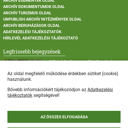
ARCHÍV ESEMÉNYEK OLDAL
ARCHÍV DOKUMENTUMOK OLDAL
ARCHÍV TURIZMUS OLDAL
UNPUBLISH ARCHÍV INTÉZMÉNYEK OLDAL
ARCHÍV BERUHÁZÁSOK OLDAL
ADATKEZELÉSI TÁJÉKOZTATÓK
HÍRLEVÉL ADATKEZELÉSI TÁJÉKOZTATÓ
Legfrissebb bejegyzések
Vadállatok itatása a rendkívüli melegben
Az oldal megfelelő működése érdekben sütiket (cookie)
használunk.
Bővebb információkért tájékozódjon az
Adatkezelési
Afrikai sertéspestis - kérések a lakosság felé
tájékoztatók
segítségével!
AZ ÖSSZES ELFOGADÁSA