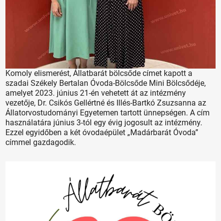
Komoly elismerést, Állatbarát bölcsőde címet kapott a
szadai Székely Bertalan Óvoda-Bölcsőde Mini Bölcsődéje,
amelyet 2023. június 21-én vehetett át az intézmény
vezetője, Dr. Csikós Gellértné és Illés-Bartkó Zsuzsanna az
Állatorvostudományi Egyetemen tartott ünnepségen. A cím
használatára június 3-tól egy évig jogosult az intézmény.
Ezzel egyidőben a két óvodaépület „Madárbarát Óvoda”
címmel gazdagodik.