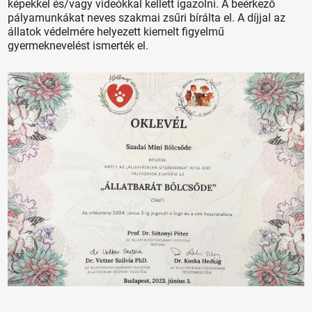
képekkel és/vagy videókkal kellett igazolni. A beérkező
pályamunkákat neves szakmai zsűri bírálta el. A díjjal az
állatok védelmére helyezett kiemelt figyelmű
gyermeknevelést ismerték el.