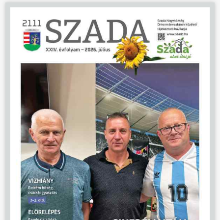
ÖNKORMÁNYZAT
ÜGYINTÉZÉS
KÖZÖSSÉG
HÍREK
VÁLASZTÁSOK