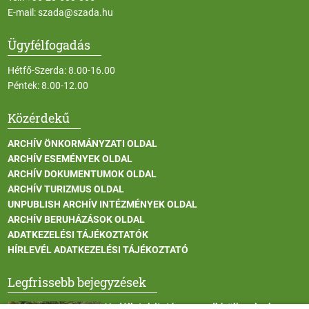
E-mail:
szada@szada.hu
Ügyfélfogadás
Hétfő-Szerda: 8.00-16.00
Péntek: 8.00-12.00
Közérdekű
ARCHÍV ÖNKORMÁNYZATI OLDAL
ARCHÍV ESEMÉNYEK OLDAL
ARCHÍV DOKUMENTUMOK OLDAL
ARCHÍV TURIZMUS OLDAL
UNPUBLISH ARCHÍV INTÉZMÉNYEK OLDAL
ARCHÍV BERUHÁZÁSOK OLDAL
ADATKEZELÉSI TÁJÉKOZTATÓK
HÍRLEVÉL ADATKEZELÉSI TÁJÉKOZTATÓ
Legfrissebb bejegyzések
Vadállatok itatása a rendkívüli melegben