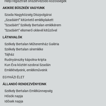
Helyi regisztrált önszerveződő közösségek
AKIKRE BÜSZKÉK VAGYUNK
Szada Nagyközség Díszpolgárai
„Szadáért” kitüntető emlékplakett
"Szadáért" Székely Bertalan emlékérem
"Szadáért" elismerő oklevél kitűzővel
LÁTNIVALÓK
Székely Bertalan Műteremház Galéria
Székely Bertalan síremléke
Tájház
Rudnyánszky kápolna-kripta
Kun Éva köztéri szobrai Szadán
Emlékhelyeink, emlékműveink
EGYHÁZI ÉLET
ÁLLANDÓ RENDEZVÉNYEINK
Székely Bertalan Emlékünnepség
Hősök napja
Idősek napja