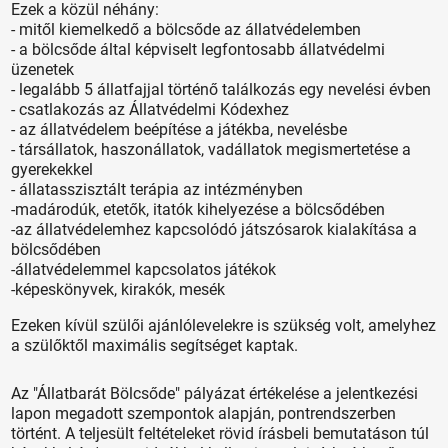
Ezek a közül néhány:
- mitől kiemelkedő a bölcsőde az állatvédelemben
- a bölcsőde által képviselt legfontosabb állatvédelmi
üzenetek
- legalább 5 állatfajjal történő találkozás egy nevelési évben
- csatlakozás az Állatvédelmi Kódexhez
- az állatvédelem beépítése a játékba, nevelésbe
- társállatok, haszonállatok, vadállatok megismertetése a
gyerekekkel
- állatasszisztált terápia az intézményben
-madárodúk, etetők, itatók kihelyezése a bölcsődében
-az állatvédelemhez kapcsolódó játszósarok kialakítása a
bölcsődében
-állatvédelemmel kapcsolatos játékok
-képeskönyvek, kirakók, mesék
Ezeken kívül szülői ajánlólevelekre is szükség volt, amelyhez
a szülőktől maximális segítséget kaptak.
Az "Állatbarát Bölcsőde" pályázat értékelése a jelentkezési
lapon megadott szempontok alapján, pontrendszerben
történt. A teljesült feltételeket rövid írásbeli bemutatáson túl