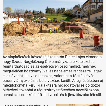
Az alapkőletételt követő tájékoztatón Pintér Lajos elmondta,
hogy Szada Nagyközség Önkormányzata elkötelezett a
fenntarthatóság és az esélyegyenlőség mellett, melynek
megfelelően hőszivattyúval és napelemes rendszerrel látják
el az óvodát, illetve a teraszok, valamint a fásítás révén
passzív árnyékolás is betervezésre került. A régi épületben új
mlegítőkonyha kerül kialakításra mosogatóval és dolgozói
öltözővel, továbbá a régi szárny tetőterében nevelői szoba,
orvosi szoba, elkülönítő, illetve só- és fejlesztőszoba létesül.