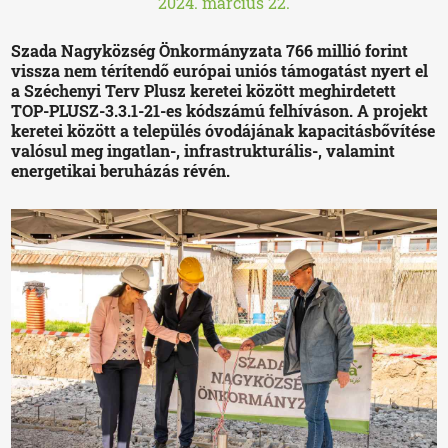
2024. március 22.
Szada Nagyközség Önkormányzata 766 millió forint
vissza nem térítendő európai uniós támogatást nyert el
a Széchenyi Terv Plusz keretei között meghirdetett
TOP-PLUSZ-3.3.1-21-es kódszámú felhíváson. A projekt
keretei között a település óvodájának kapacitásbővítése
valósul meg ingatlan-, infrastrukturális-, valamint
energetikai beruházás révén.