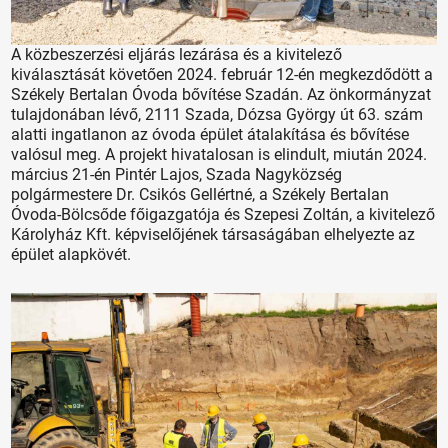
A közbeszerzési eljárás lezárása és a kivitelező
kiválasztását követően 2024. február 12-én megkezdődött a
Székely Bertalan Óvoda bővítése Szadán. Az önkormányzat
tulajdonában lévő, 2111 Szada, Dózsa György út 63. szám
alatti ingatlanon az óvoda épület átalakítása és bővítése
valósul meg. A projekt hivatalosan is elindult, miután 2024.
március 21-én Pintér Lajos, Szada Nagyközség
polgármestere Dr. Csikós Gellértné, a Székely Bertalan
Óvoda-Bölcsőde főigazgatója és Szepesi Zoltán, a kivitelező
Károlyház Kft. képviselőjének társaságában elhelyezte az
épület alapkövét.