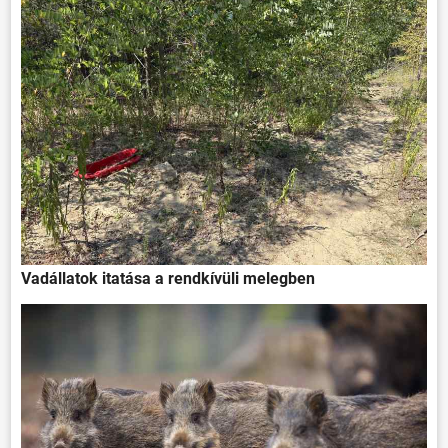
Vadállatok itatása a rendkívüli melegben