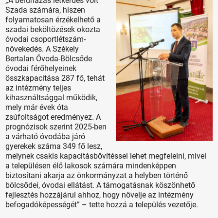
„A beruházás létkérdés volt
Szada számára, hiszen
folyamatosan érzékelhető a
szadai beköltözések okozta
óvodai csoportlétszám-
növekedés. A Székely
Bertalan Óvoda-Bölcsőde
óvodai férőhelyeinek
összkapacitása 287 fő, tehát
az intézmény teljes
kihasználtsággal működik,
mely már évek óta
zsúfoltságot eredményez. A
prognózisok szerint 2025-ben
a várható óvodába járó
gyerekek száma 349 fő lesz,
melynek csakis kapacitásbővítéssel lehet megfelelni, mivel
a településen élő lakosok számára mindenképpen
biztosítani akarja az önkormányzat a helyben történő
bölcsődei, óvodai ellátást. A támogatásnak köszönhető
fejlesztés hozzájárul ahhoz, hogy növelje az intézmény
befogadóképességét” – tette hozzá a település vezetője.