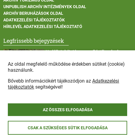
ARCHÍV TURIZMUS OLDAL
UNPUBLISH ARCHÍV INTÉZMÉNYEK OLDAL
ARCHÍV BERUHÁZÁSOK OLDAL
ADATKEZELÉSI TÁJÉKOZTATÓK
HÍRLEVÉL ADATKEZELÉSI TÁJÉKOZTATÓ
Legfrissebb bejegyzések
Vadállatok itatása a rendkívüli melegben
Az oldal megfelelő működése érdekben sütiket (cookie)
használunk.
Bővebb információkért tájékozódjon az
Adatkezelési
Afrikai sertéspestis - kérések a lakosság felé
tájékoztatók
segítségével!
AZ ÖSSZES ELFOGADÁSA
COPYRIGHT © 2025 - Szada Nagyközség Önkormányzat - Minden
CSAK A SZÜKSÉGES SÜTIK ELFOGADÁSA
jog fenntartva