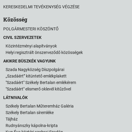
KERESKEDELMI TEVÉKENYSÉG VÉGZÉSE
Közösség
POLGÁRMESTERI KÖSZÖNTŐ
CIVIL SZERVEZETEK
Közintézményi alapítványok
Helyi regisztrált önszerveződő közösségek
AKIKRE BÜSZKÉK VAGYUNK
Szada Nagyközség Díszpolgárai
„Szadáért” kitüntető emlékplakett
"Szadáért" Székely Bertalan emlékérem
"Szadáért" elismerő oklevél kitűzővel
LÁTNIVALÓK
Székely Bertalan Műteremház Galéria
Székely Bertalan síremléke
Tájház
Rudnyánszky kápolna-kripta