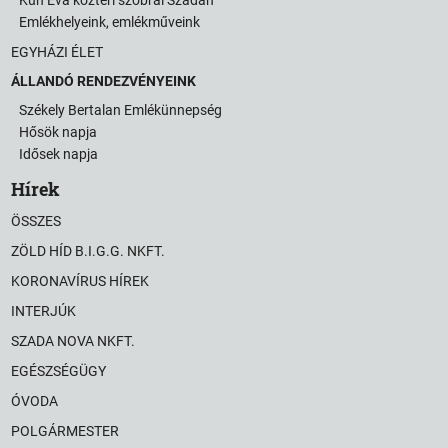
Kun Éva köztéri szobrai Szadán
Emlékhelyeink, emlékműveink
EGYHÁZI ÉLET
ÁLLANDÓ RENDEZVÉNYEINK
Székely Bertalan Emlékünnepség
Hősök napja
Idősek napja
Hírek
ÖSSZES
ZÖLD HÍD B.I.G.G. NKFT.
KORONAVÍRUS HÍREK
INTERJÚK
SZADA NOVA NKFT.
EGÉSZSÉGÜGY
ÓVODA
POLGÁRMESTER