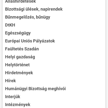
Álláshirdetések
Bizottsági ülések, napirendek
Bűnmegelőzés, bűnügy
DtKH
Egészségügy
Európai Uniós Pályázatok
Faültetés Szadán
Helyi gazdaság
Helytörténet
Hirdetmények
Hírek
Humánügyi Bizottság meghívói
Interjúk
Intézmények