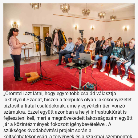
„Örömteli azt látni, hogy egyre több család választja
lakhelyéül Szadát, hiszen a település olyan lakókörnyezetet
biztosít a fiatal családoknak, amely egyértelműen vonzó
számukra. Ezzel együtt azonban a helyi infrastruktúrát is
fejleszteni kell, mert a megnövekedett lakosságszám együtt
jár a közintézmények fokozott igénybevételével. A
szükséges óvodabővítési projekt során a
költséghatékonyság, a törvények és a szakmai szempontok