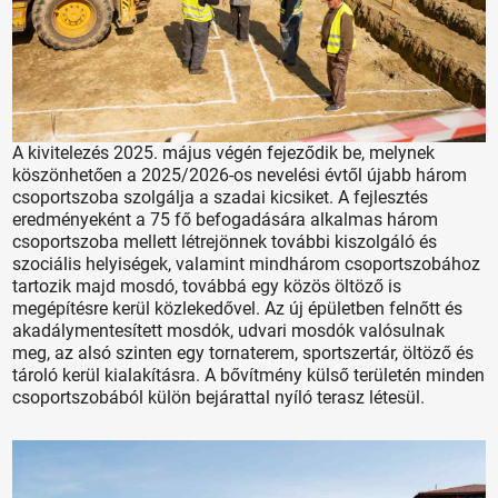
A kivitelezés 2025. május végén fejeződik be, melynek
köszönhetően a 2025/2026-os nevelési évtől újabb három
csoportszoba szolgálja a szadai kicsiket. A fejlesztés
eredményeként a 75 fő befogadására alkalmas három
csoportszoba mellett létrejönnek további kiszolgáló és
szociális helyiségek, valamint mindhárom csoportszobához
tartozik majd mosdó, továbbá egy közös öltöző is
megépítésre kerül közlekedővel. Az új épületben felnőtt és
akadálymentesített mosdók, udvari mosdók valósulnak
meg, az alsó szinten egy tornaterem, sportszertár, öltöző és
tároló kerül kialakításra. A bővítmény külső területén minden
csoportszobából külön bejárattal nyíló terasz létesül.