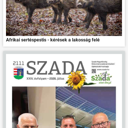
Afrikai sertéspestis - kérések a lakosság felé
ÖNKORMÁNYZAT
ÜGYINTÉZÉS
KÖZÖSSÉG
HÍREK
VÁLASZTÁSOK