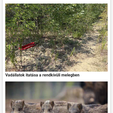
KÖZÖSSÉG
HÍREK
VÁLASZTÁSOK
Vadállatok itatása a rendkívüli melegben