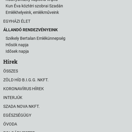
Kun Éva köztéri szobrai Szadán
Emlékhelyeink, emlékműveink
EGYHÁZI ÉLET
ÁLLANDÓ RENDEZVÉNYEINK
Székely Bertalan Emlékünnepség
Hősök napja
Idősek napja
Hírek
ÖSSZES
ZÖLD HÍD B.I.G.G. NKFT.
KORONAVÍRUS HÍREK
INTERJÚK
SZADA NOVA NKFT.
EGÉSZSÉGÜGY
ÓVODA