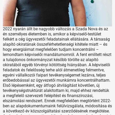
2022 nyarán állt be nagyobb változás a Szada Nova és az
én személyes életemben is, amikor a képviselő-testület
felkért a cég ügyvezetői feladatainak ellátására. A társaság
alapító okiratának összeférhetetlenségi kitétele miatt – és
hogy energiái­mat megfelelően tudjam koncentrálni –
lemondtam képviselői mandátumomról. A fent említett részt
a tulajdonos önkormányzat később törölte az alapító
okiratából egyéb törvényi kötöttség hiányában. A képviselői
feladatok és felelősség terhe alól átmenetileg felmentve,
egyéni vállalkozói faipari tevékenységemet lezárva, teljes
erőbedobással az ügyvezetői munkámra koncentrálhattam.
Első lépésemként, egy átfogó átvilágítást követően, új
tevékenységstruktúrát alakítottam ki, majd ehhez rendeltük
a megfelelő szervezeti felépítést és finanszírozási,
elszámolási rendszert. Ennek megfelelően megtörtént 2022-
ben az alapdokumentumaink felülvizsgálata, módosítása és
a következő év közszolgáltatási szerződésének megkötése.