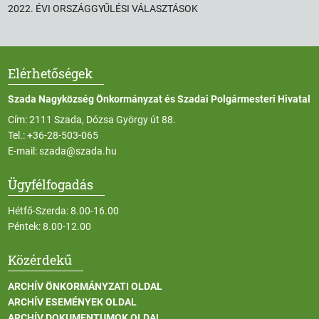
2022. ÉVI ORSZÁGGYŰLÉSI VÁLASZTÁSOK
Elérhetőségek
Szada Nagyközség Önkormányzat és Szadai Polgármesteri Hivatal
Cím: 2111 Szada, Dózsa György út 88.
Tel.:
+36-28-503-065
E-mail:
szada@szada.hu
Ügyfélfogadás
Hétfő-Szerda: 8.00-16.00
Péntek: 8.00-12.00
Közérdekű
ARCHÍV ÖNKORMÁNYZATI OLDAL
ARCHÍV ESEMÉNYEK OLDAL
ARCHÍV DOKUMENTUMOK OLDAL