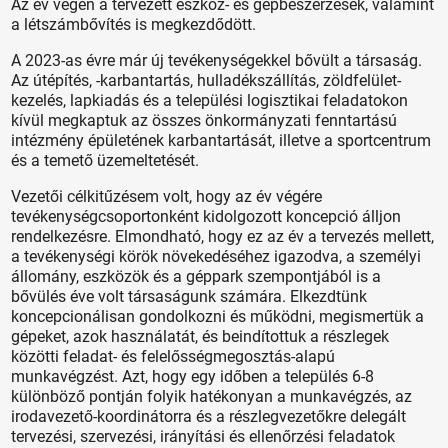
Az év végén a tervezett eszköz- és gépbeszerzések, valamint
a létszámbővítés is megkezdődött.
A 2023-as évre már új tevékenységekkel bővült a társaság.
Az útépítés, -karbantartás, hulladékszállítás, zöldfelület-
kezelés, lapkiadás és a települési logisztikai feladatokon
kívül megkaptuk az összes önkormányzati fenntartású
intézmény épületének karbantartását, illetve a sportcentrum
és a temető üzemeltetését.
Vezetői célkitűzésem volt, hogy az év végére
tevékenységcsoportonként kidolgozott koncepció álljon
rendelkezésre. Elmondható, hogy ez az év a tervezés mellett,
a tevékenységi körök növekedéséhez igazodva, a személyi
állomány, eszközök és a géppark szempontjából is a
bővülés éve volt társaságunk számára. Elkezdtünk
koncepcionálisan gondolkozni és működni, megismertük a
gépeket, azok használatát, és beindítottuk a részlegek
közötti feladat- és felelősségmegosztás-alapú
munkavégzést. Azt, hogy egy időben a település 6-8
különböző pontján folyik hatékonyan a munkavégzés, az
irodavezető-koordinátorra és a részlegvezetőkre delegált
tervezési, szervezési, irányítási és ellenőrzési feladatok