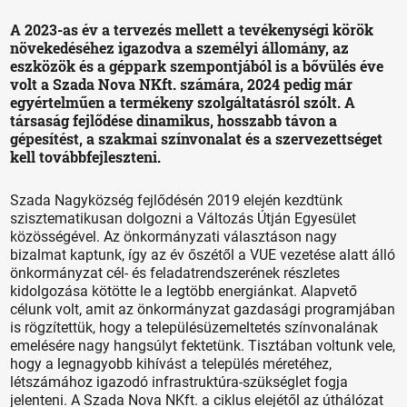
A 2023-as év a tervezés mellett a tevékenységi körök
növekedéséhez igazodva a személyi állomány, az
eszközök és a géppark szempontjából is a bővülés éve
volt a Szada Nova NKft. számára, 2024 pedig már
egyértelműen a termékeny szolgáltatásról szólt. A
társaság fejlődése dinamikus, hosszabb távon a
gépesítést, a szakmai színvonalat és a szervezettséget
kell továbbfejleszteni.
Szada Nagyközség fejlődésén 2019 elején kezdtünk
szisztematikusan dolgozni a Változás Útján Egyesület
közösségével. Az önkormányzati választáson nagy
bizalmat kaptunk, így az év őszétől a VUE vezetése alatt álló
önkormányzat cél- és feladatrendszerének részletes
kidolgozása kötötte le a legtöbb energiánkat. Alapvető
célunk volt, amit az önkormányzat gazdasági programjában
is rögzítettük, hogy a településüzemeltetés színvonalának
emelésére nagy hangsúlyt fektetünk. Tisztában voltunk vele,
hogy a legnagyobb kihívást a település méretéhez,
létszámához igazodó infrastruktúra-szükséglet fogja
jelenteni. A Szada Nova NKft. a ciklus elejétől az úthálózat