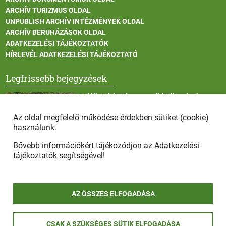
ARCHÍV TURIZMUS OLDAL
UNPUBLISH ARCHÍV INTÉZMÉNYEK OLDAL
ARCHÍV BERUHÁZÁSOK OLDAL
ADATKEZELÉSI TÁJÉKOZTATÓK
HÍRLEVÉL ADATKEZELÉSI TÁJÉKOZTATÓ
Legfrissebb bejegyzések
Vadállatok itatása a rendkívüli melegben
Az oldal megfelelő működése érdekben sütiket (cookie)
használunk.
Bővebb információkért tájékozódjon az
Adatkezelési
Afrikai sertéspestis - kérések a lakosság felé
tájékoztatók
segítségével!
AZ ÖSSZES ELFOGADÁSA
COPYRIGHT © 2025 - Szada Nagyközség Önkormányzat - Minden
CSAK A SZÜKSÉGES SÜTIK ELFOGADÁSA