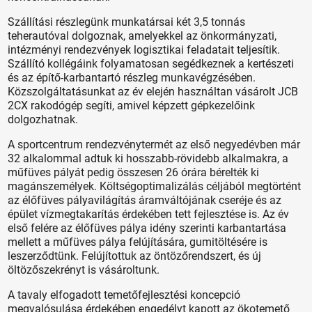
Szállítási részlegünk munkatársai két 3,5 tonnás
teherautóval dolgoznak, amelyekkel az önkormányzati,
intézményi rendezvények logisztikai feladatait teljesítik.
Szállító kollégáink folyamatosan segédkeznek a kertészeti
és az építő-karbantartó részleg munkavégzésében.
Közszolgáltatásunkat az év elején használtan vásárolt JCB
2CX rakodógép segíti, amivel képzett gépkezelőink
dolgozhatnak.
A sportcentrum rendezvénytermét az első negyedévben már
32 alkalommal adtuk ki hosszabb-rövidebb alkalmakra, a
műfüves pályát pedig összesen 26 órára bérelték ki
magánszemélyek. Költségoptimalizálás céljából megtörtént
az élőfüves pályavilágítás áramváltójának cseréje és az
épület vízmegtakarítás érdekében tett fejlesztése is. Az év
első felére az élőfüves pálya idény szerinti karbantartása
mellett a műfüves pálya felújítására, gumitöltésére is
leszerződtünk. Felújítottuk az öntözőrendszert, és új
öltözőszekrényt is vásároltunk.
A tavaly elfogadott temetőfejlesztési koncepció
megvalósulása érdekében engedélyt kapott az ökotemető