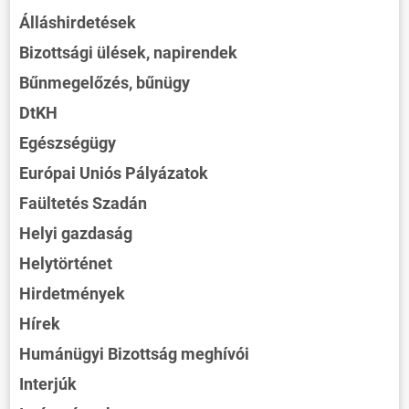
Álláshirdetések
Bizottsági ülések, napirendek
Bűnmegelőzés, bűnügy
DtKH
Egészségügy
Európai Uniós Pályázatok
Faültetés Szadán
Helyi gazdaság
Helytörténet
Hirdetmények
Hírek
Humánügyi Bizottság meghívói
Interjúk