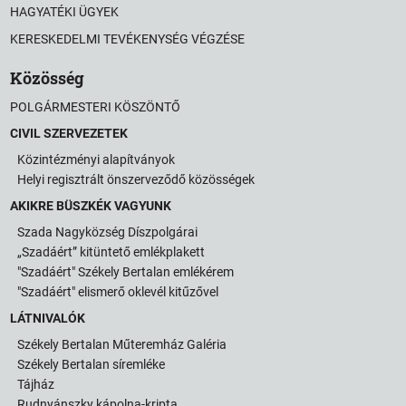
HAGYATÉKI ÜGYEK
KERESKEDELMI TEVÉKENYSÉG VÉGZÉSE
Közösség
POLGÁRMESTERI KÖSZÖNTŐ
CIVIL SZERVEZETEK
Közintézményi alapítványok
Helyi regisztrált önszerveződő közösségek
AKIKRE BÜSZKÉK VAGYUNK
Szada Nagyközség Díszpolgárai
„Szadáért” kitüntető emlékplakett
"Szadáért" Székely Bertalan emlékérem
"Szadáért" elismerő oklevél kitűzővel
LÁTNIVALÓK
Székely Bertalan Műteremház Galéria
Székely Bertalan síremléke
Tájház
Rudnyánszky kápolna-kripta