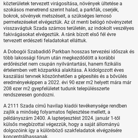
közterületek tervezett virágosítása, növények ültetése a
szokásos menetrend szerint halad, a parkfák, cserjék,
bokrok, sövények metszéseit, a szükséges lemosó
permetezéseket elvégeztük. Az út menti belógó növényzetet
visszavágtuk Szada számos területén, az indokolt veszélyes
fakivágásokat elvégeztük. A ránk bízott első fél évre
tervezett erdészeti feladatokat elláttuk.
A Dobogói Szabadidő Parkban hosszas tervezési időszak és
több lakossági fórum után megkezdődött a korábbi
erdőrészlet nem csupán nyilvántartási, hanem fizikális
értelemben vett közparkká alakítása. A kidolgozott éves
kaszálási tervnek köszönhetően a gépesítés és a bővülés
eredményeképpen a 2022. évi 90 ezer m2 helyett mára már
208 ezer m2 gyepfelületet tudunk településszerte
rendszeresen gondozni.
A 2111 Szada című havilap kiadói tevékenysége rendben
zajlik a minőség folyamatos fejlesztése mellett, a
példányszám 2400. A lapterjesztést 2024. január 1-től
külsős megbízottal végezzük, hogy a saját állományú
dolgozóink így a különböző szakfeladatok elvégzésére
koncentrálhassanak.