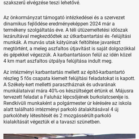
szakszerű elvégzése teszi lehetővé.
Az önkormányzat támogató intézkedései és a szervezet
dinamikus fejlődése eredményeképpen 2024 már a
termékeny szolgáltatás éve. A téli útüzemeltetési időszak
lezárultával megkezdődtek az útkarbantartási és -felújítási
munkák. A murvás utak kátyúinak feltöltése javarészt
megtörtént, a meleg aszfaltos útjavítást is saját dolgozókkal
és gépekkel végezzük. A karbantartáson felül az idén közel
4 km mart aszfaltos útpálya felújítása indult meg.
Az intézményi karbantartás mellett az építő-karbantartó
részleg 5 fős csapata kiemelt felújítási feladatokat is kapott.
A Székely-kert melletti parasztháznak és udvarának
munkálataival mára 40%-os készültséget értünk el. Májusra
tervezett feladat a Faluház lépcsőjének burkolatcseréje is.
Rendkívüli munkaként a polgármester úr kérésére az iskola
alatt található intézményi parkoló átalakításával 4 új
parkolóhely létesítését és 2 mozgássérült-parkoló
kialakítását végeztük el a tavaszi szünetben.