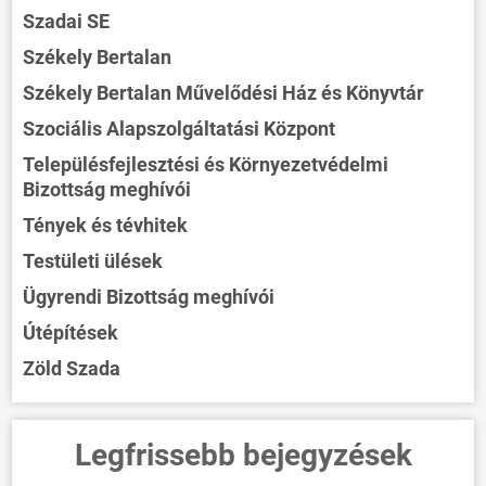
Szadai SE
Székely Bertalan
Székely Bertalan Művelődési Ház és Könyvtár
Szociális Alapszolgáltatási Központ
Településfejlesztési és Környezetvédelmi
Bizottság meghívói
Tények és tévhitek
Testületi ülések
Ügyrendi Bizottság meghívói
Útépítések
Zöld Szada
ÖNKORMÁNYZAT
Legfrissebb bejegyzések
ÜGYINTÉZÉS