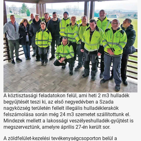
A köztisztasági feladatokon felül, ami heti 2 m3 hulladék
begyűjtését teszi ki, az első negyedévben a Szada
nagyközség területén fellelt illegális hulladéklerakók
felszámolása során még 24 m3 szemetet szállítottunk el.
Mindezek mellett a lakossági veszélyeshulladék-gyűjtést is
megszerveztünk, amelyre április 27-én került sor.
A zöldfelület-kezelési tevékenységcsoporton belül a