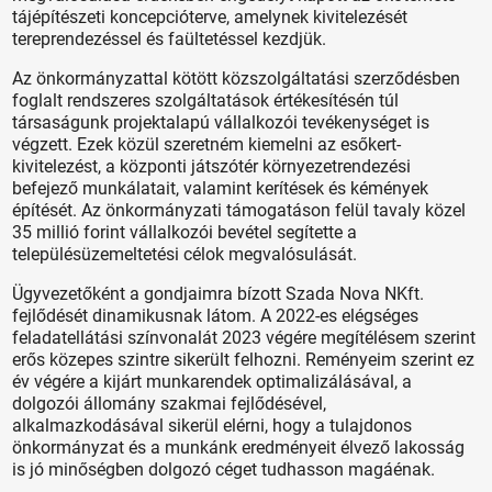
tájépítészeti koncepcióterve, amelynek kivitelezését
tereprendezéssel és faültetéssel kezdjük.
Az önkormányzattal kötött közszolgáltatási szerződésben
foglalt rendszeres szolgáltatások értékesítésén túl
társaságunk projektalapú vállalkozói tevékenységet is
végzett. Ezek közül szeretném kiemelni az esőkert-
kivitelezést, a központi játszótér környezetrendezési
befejező munkálatait, valamint kerítések és kémények
építését. Az önkormányzati támogatáson felül tavaly közel
35 millió forint vállalkozói bevétel segítette a
településüzemeltetési célok megvalósulását.
Ügyvezetőként a gondjaimra bízott Szada Nova NKft.
fejlődését dinamikusnak látom. A 2022-es elégséges
feladatellátási színvonalát 2023 végére megítélésem szerint
erős közepes szintre sikerült felhozni. Reményeim szerint ez
év végére a kijárt munkarendek optimalizálásával, a
dolgozói állomány szakmai fejlődésével,
alkalmazkodásával sikerül elérni, hogy a tulajdonos
önkormányzat és a munkánk eredményeit élvező lakosság
is jó minőségben dolgozó céget tudhasson magáénak.