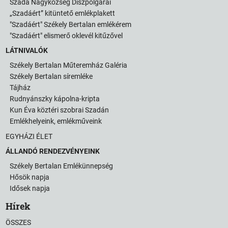
Szada Nagyközség Díszpolgárai
„Szadáért” kitüntető emlékplakett
"Szadáért" Székely Bertalan emlékérem
"Szadáért" elismerő oklevél kitűzővel
LÁTNIVALÓK
Székely Bertalan Műteremház Galéria
Székely Bertalan síremléke
Tájház
Rudnyánszky kápolna-kripta
Kun Éva köztéri szobrai Szadán
Emlékhelyeink, emlékműveink
EGYHÁZI ÉLET
ÁLLANDÓ RENDEZVÉNYEINK
Székely Bertalan Emlékünnepség
Hősök napja
Idősek napja
Hírek
ÖSSZES