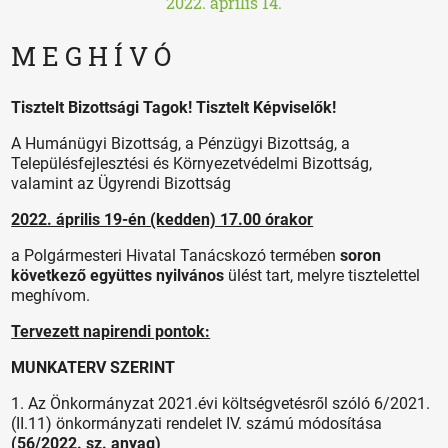
2022. április 14.
M E G H Í V Ó
Tisztelt Bizottsági Tagok! Tisztelt Képviselők!
A Humánügyi Bizottság, a Pénzügyi Bizottság, a
Településfejlesztési és Környezetvédelmi Bizottság,
valamint az Ügyrendi Bizottság
2022. április 19-én (kedden) 17.00 órakor
a Polgármesteri Hivatal Tanácskozó termében
soron
következő együttes nyilvános
ülést tart, melyre tisztelettel
meghívom.
Tervezett napirendi pontok:
MUNKATERV SZERINT
1. Az Önkormányzat 2021.évi költségvetésről szóló 6/2021.
(II.11) önkormányzati rendelet IV. számú módosítása
(
56/2022. sz. anyag
)