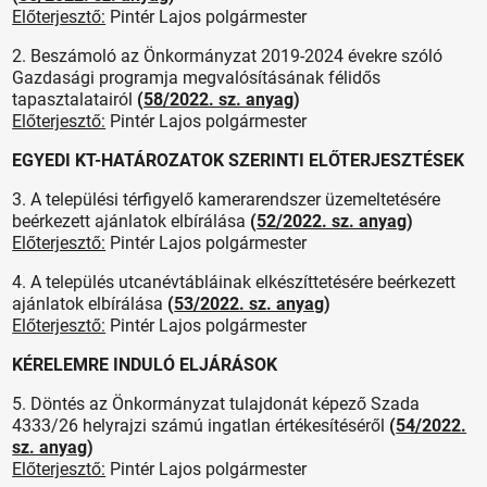
Előterjesztő:
Pintér Lajos polgármester
2. Beszámoló az Önkormányzat 2019-2024 évekre szóló
Gazdasági programja megvalósításának félidős
tapasztalatairól
(
58/2022. sz. anyag
)
Előterjesztő:
Pintér Lajos polgármester
EGYEDI KT-HATÁROZATOK SZERINTI ELŐTERJESZTÉSEK
3. A települési térfigyelő kamerarendszer üzemeltetésére
beérkezett ajánlatok elbírálása
(
52/2022. sz. anyag
)
Előterjesztő:
Pintér Lajos polgármester
4. A település utcanévtábláinak elkészíttetésére beérkezett
ajánlatok elbírálása
(
53/2022. sz. anyag
)
Előterjesztő:
Pintér Lajos polgármester
KÉRELEMRE INDULÓ ELJÁRÁSOK
5. Döntés az Önkormányzat tulajdonát képező Szada
4333/26 helyrajzi számú ingatlan értékesítéséről
(
54/2022.
sz. anyag
)
Előterjesztő:
Pintér Lajos polgármester