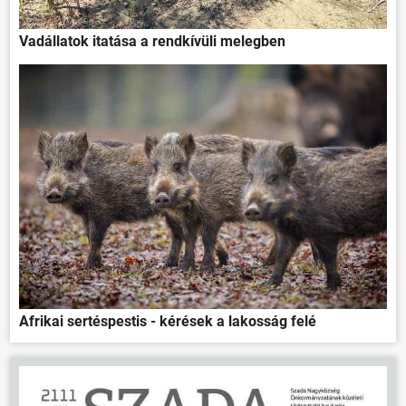
Vadállatok itatása a rendkívüli melegben
Afrikai sertéspestis - kérések a lakosság felé