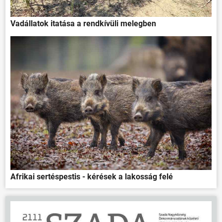
Vadállatok itatása a rendkívüli melegben
Afrikai sertéspestis - kérések a lakosság felé