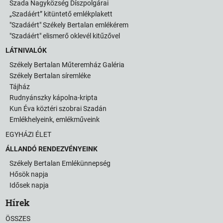
Szada Nagyközség Díszpolgárai
„Szadáért” kitüntető emlékplakett
"Szadáért" Székely Bertalan emlékérem
"Szadáért" elismerő oklevél kitűzővel
LÁTNIVALÓK
Székely Bertalan Műteremház Galéria
Székely Bertalan síremléke
Tájház
Rudnyánszky kápolna-kripta
Kun Éva köztéri szobrai Szadán
Emlékhelyeink, emlékműveink
EGYHÁZI ÉLET
ÁLLANDÓ RENDEZVÉNYEINK
Székely Bertalan Emlékünnepség
Hősök napja
Idősek napja
Hírek
ÖSSZES