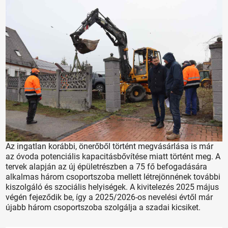
Az ingatlan korábbi, önerőből történt megvásárlása is már
az óvoda potenciális kapacitásbővítése miatt történt meg. A
tervek alapján az új épületrészben a 75 fő befogadására
alkalmas három csoportszoba mellett létrejönnének további
kiszolgáló és szociális helyiségek. A kivitelezés 2025 május
végén fejeződik be, így a 2025/2026-os nevelési évtől már
újabb három csoportszoba szolgálja a szadai kicsiket.