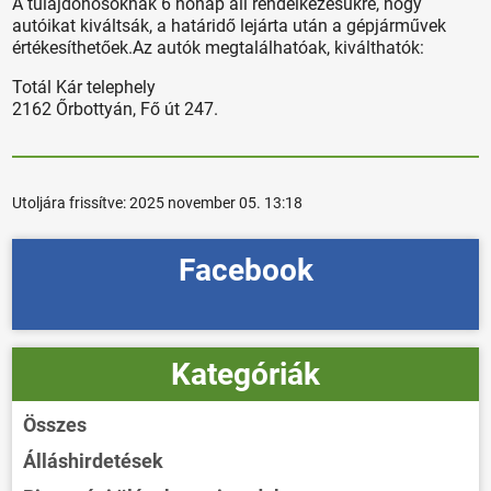
A tulajdonosoknak 6 hónap áll rendelkezésükre, hogy
autóikat kiváltsák, a határidő lejárta után a gépjárművek
értékesíthetőek.Az autók megtalálhatóak, kiválthatók:
Totál Kár telephely
2162 Őrbottyán, Fő út 247.
Utoljára frissítve:
2025 november 05. 13:18
Facebook
Kategóriák
Összes
Álláshirdetések