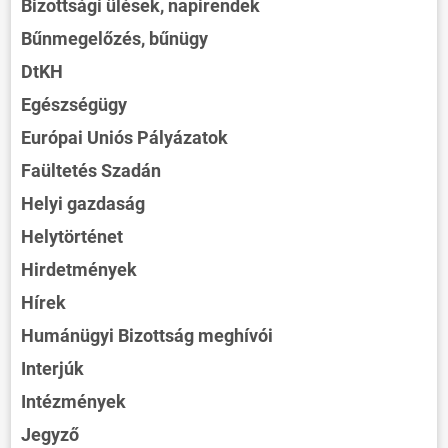
Bizottsági ülések, napirendek
Bűnmegelőzés, bűnügy
DtKH
Egészségügy
Európai Uniós Pályázatok
Faültetés Szadán
Helyi gazdaság
Helytörténet
Hirdetmények
Hírek
Humánügyi Bizottság meghívói
Interjúk
Intézmények
Jegyző