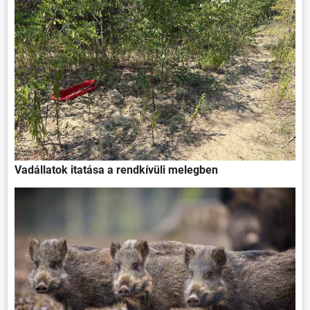
Vadállatok itatása a rendkívüli melegben