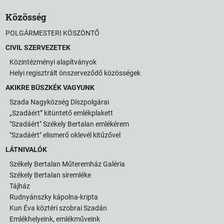
Közösség
POLGÁRMESTERI KÖSZÖNTŐ
CIVIL SZERVEZETEK
Közintézményi alapítványok
Helyi regisztrált önszerveződő közösségek
AKIKRE BÜSZKÉK VAGYUNK
Szada Nagyközség Díszpolgárai
„Szadáért” kitüntető emlékplakett
"Szadáért" Székely Bertalan emlékérem
"Szadáért" elismerő oklevél kitűzővel
LÁTNIVALÓK
Székely Bertalan Műteremház Galéria
Székely Bertalan síremléke
Tájház
Rudnyánszky kápolna-kripta
Kun Éva köztéri szobrai Szadán
Emlékhelyeink, emlékműveink