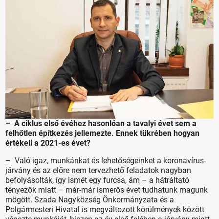
– A ciklus első évéhez hasonlóan a tavalyi évet sem a
felhőtlen építkezés jellemezte. Ennek tükrében hogyan
értékeli a 2021-es évet?
– Való igaz, munkánkat és lehetőségeinket a koronavírus-
járvány és az előre nem tervezhető feladatok nagyban
befolyásolták, így ismét egy furcsa, ám – a hátráltató
tényezők miatt – már-már ismerős évet tudhatunk magunk
mögött. Szada Nagyközség Önkormányzata és a
Polgármesteri Hivatal is megváltozott körülmények között