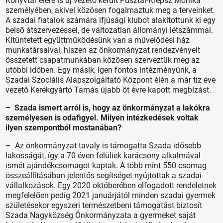
Könyvtár élére is új vezető került Pusztai-Krepsz Mónika
személyében, akivel közösen fogalmaztuk meg a terveinket.
A szadai fiatalok számára ifjúsági klubot alakítottunk ki egy
belső átszervezéssel, de változatlan állományi létszámmal.
Kitüntetett együttműködésünk van a művelődési ház
munkatársaival, hiszen az önkormányzat rendezvényeit
összetett csapatmunkában közösen szerveztük meg az
utóbbi időben. Egy másik, igen fontos intézményünk, a
Szadai Szociális Alapszolgáltató Központ élén a már tíz éve
vezető Kerékgyártó Tamás újabb öt évre kapott megbízást.
– Szada ismert arról is, hogy az önkormányzat a lakókra
személyesen is odafigyel. Milyen intézkedések voltak
ilyen szempontból mostanában?
– Az önkormányzat tavaly is támogatta Szada idősebb
lakosságát, így a 70 éven felüliek karácsony alkalmával
ismét ajándékcsomagot kaptak. A több mint 550 csomag
összeállításában jelentős segítséget nyújtottak a szadai
vállalkozások. Egy 2020 októberében elfogadott rendeletnek
megfelelően pedig 2021 januárjától minden szadai gyermek
születésekor egyszeri természetbeni támogatást biztosít
Szada Nagyközség Önkormányzata a gyermeket saját