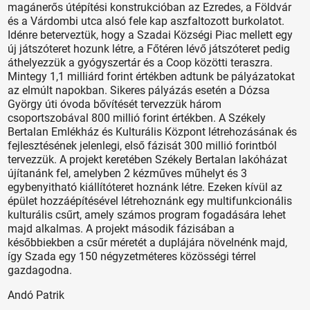
magánerős útépítési konstrukcióban az Ezredes, a Földvár
és a Várdombi utca alsó fele kap aszfaltozott burkolatot.
Idénre beterveztük, hogy a Szadai Községi Piac mellett egy
új játszóteret hozunk létre, a Főtéren lévő játszóteret pedig
áthelyezzük a gyógyszertár és a Coop közötti teraszra.
Mintegy 1,1 milliárd forint értékben adtunk be pályázatokat
az elmúlt napokban. Sikeres pályázás esetén a Dózsa
György úti óvoda bővítését tervezzük három
csoportszobával 800 millió forint értékben. A Székely
Bertalan Emlékház és Kulturális Központ létrehozásának és
fejlesztésének jelenlegi, első fázisát 300 millió forintból
tervezzük. A projekt keretében Székely Bertalan lakóházat
újítanánk fel, amelyben 2 kézműves műhelyt és 3
egybenyitható kiállítóteret hoznánk létre. Ezeken kívül az
épület hozzáépítésével létrehoznánk egy multifunkcionális
kulturális csűrt, amely számos program fogadására lehet
majd alkalmas. A projekt második fázisában a
későbbiekben a csűr méretét a duplájára növelnénk majd,
így Szada egy 150 négyzetméteres közösségi térrel
gazdagodna.
Andó Patrik