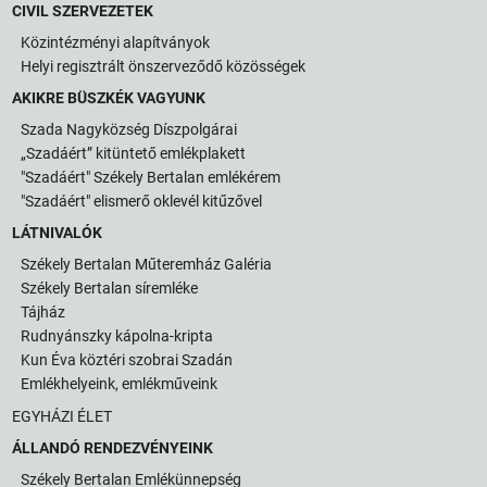
CIVIL SZERVEZETEK
Közintézményi alapítványok
Helyi regisztrált önszerveződő közösségek
AKIKRE BÜSZKÉK VAGYUNK
Szada Nagyközség Díszpolgárai
„Szadáért” kitüntető emlékplakett
"Szadáért" Székely Bertalan emlékérem
"Szadáért" elismerő oklevél kitűzővel
LÁTNIVALÓK
Székely Bertalan Műteremház Galéria
Székely Bertalan síremléke
Tájház
Rudnyánszky kápolna-kripta
Kun Éva köztéri szobrai Szadán
Emlékhelyeink, emlékműveink
EGYHÁZI ÉLET
ÁLLANDÓ RENDEZVÉNYEINK
Székely Bertalan Emlékünnepség