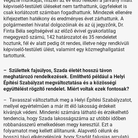
végezte munkáját, hiszen az év első felében a járvány miatt
képviselő-testületi üléseket nem tarthattunk, ügyfeleket is
csak korlátozott számban fogadhattunk. Mindezek ellenére
kifejezetten hatékony és eredményes évet zárhattunk. A
polgármesteri hivatal dolgozóinak és az új jegyzőnk, Dr.
Finta Béla segítségével az előző évivel gyakorlatilag
megegyező számú, 142 határozatot és 35 rendeletet
hoztunk, fél év alatt pedig öt rendes, illetve négy rendkívüli
képviselő-testületi ülést, valamint egy közmeghallgatást
tartottunk.
– Születtek fajsúlyos, Szada életét hosszú távon
meghatározó rendelkezések. Említhető például a Helyi
Építési Szabályzat megváltoztatása és a közösségi
együttélést rögzítő rendelet. Miért voltak ezek fontosak?
– Tavasszal változtattuk meg a Helyi Építési Szabályzatot,
mellyel egyértelműen a már itt élő lakosság érdekeit
kívánjuk védeni. Mindenki számára látható és érzékelhető
tendencia, hogy Szada lakosságszáma az utóbbi időben
robbanásszerű emelkedésen megy keresztül. Ezt a
folyamatot meg kellett állítanunk. Alapvető célunk és
hosszú távú elképzelésünk, hogy Szadát falusias arculatú