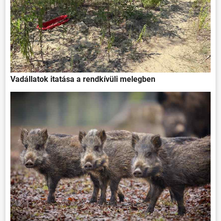
Vadállatok itatása a rendkívüli melegben