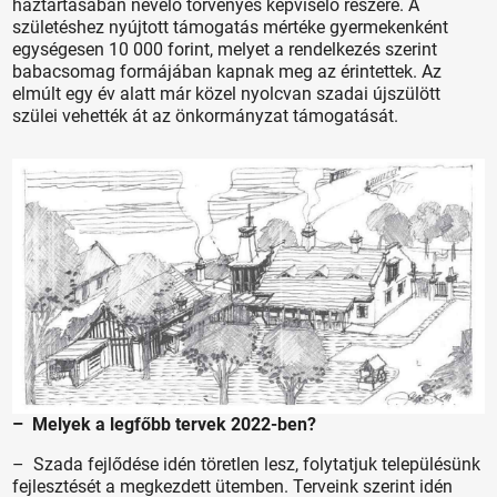
háztartásában nevelő törvényes képviselő részére. A
születéshez nyújtott támogatás mértéke gyermekenként
egységesen 10 000 forint, melyet a rendelkezés szerint
babacsomag formájában kapnak meg az érintettek. Az
elmúlt egy év alatt már közel nyolcvan szadai újszülött
szülei vehették át az önkormányzat támogatását.
– Melyek a legfőbb tervek 2022-ben?
– Szada fejlődése idén töretlen lesz, folytatjuk településünk
fejlesztését a megkezdett ütemben. Terveink szerint idén