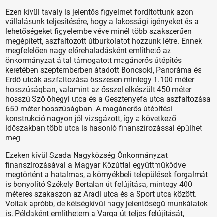
Ezen kívül tavaly is jelentős figyelmet fordítottunk azon
vállalásunk teljesítésére, hogy a lakossági igényeket és a
lehetőségeket figyelembe véve minél több szakszerűen
megépített, aszfaltozott útburkolatot hozzunk létre. Ennek
megfelelően nagy előrehaladásként említhető az
önkormányzat által támogatott magánerős útépítés
keretében szeptemberben átadott Boncsoki, Panoráma és
Erdő utcák aszfaltozása összesen mintegy 1.100 méter
hosszúságban, valamint az ősszel elkészült 450 méter
hosszú Szőlőhegyi utca és a Gesztenyefa utca aszfaltozása
650 méter hosszúságban. A magánerős útépítési
konstrukció nagyon jól vizsgázott, így a következő
időszakban több utca is hasonló finanszírozással épülhet
meg.
Ezeken kívül Szada Nagyközség Önkormányzat
finanszírozásával a Magyar Közúttal együttműködve
megtörtént a hatalmas, a környékbeli települések forgalmát
is bonyolító Székely Bertalan út felújítása, mintegy 400
méteres szakaszon az Aradi utca és a Sport utca között.
Voltak apróbb, de kétségkívül nagy jelentőségű munkálatok
is. Példaként említhetem a Varga út teljes felújítását,