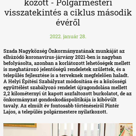
között - Polgármesteri
visszatekintés a ciklus második
évéről
2022. január 28.
Szada Nagyközség Önkormányzatának munkáját az
elhúzódó koronavírus-járvány 2021-ben is nagyban
befolyásolta, azonban a korlátozott lehetőségek mellett
is meghatározó jelentőségű rendeletek születtek, és a
település fejlesztése is a terveknek megfelelően haladt.
A Helyi Építési Szabályzat módosítása és a közösségi
együttélést szabályozó rendelet újragondolása mellett
2,2 kilométernyi út kapott aszfaltozott burkolatot, de az
önkormányzat gondoskodáspolitikája is kibővült
tavaly. Az elmúlt év fontosabb történéseiről Pintér
Lajos, a település polgármestere nyilatkozott.