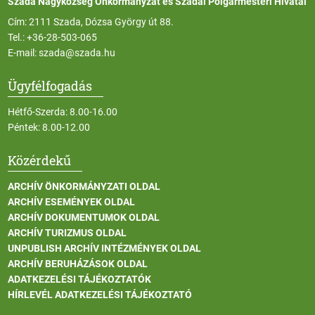
Szada Nagyközség Önkormányzat és Szadai Polgármesteri Hivatal
Cím: 2111 Szada, Dózsa György út 88.
Tel.:
+36-28-503-065
E-mail:
szada@szada.hu
Ügyfélfogadás
Hétfő-Szerda: 8.00-16.00
Péntek: 8.00-12.00
Közérdekű
ARCHÍV ÖNKORMÁNYZATI OLDAL
ARCHÍV ESEMÉNYEK OLDAL
ARCHÍV DOKUMENTUMOK OLDAL
ARCHÍV TURIZMUS OLDAL
UNPUBLISH ARCHÍV INTÉZMÉNYEK OLDAL
ARCHÍV BERUHÁZÁSOK OLDAL
ADATKEZELÉSI TÁJÉKOZTATÓK
HÍRLEVÉL ADATKEZELÉSI TÁJÉKOZTATÓ