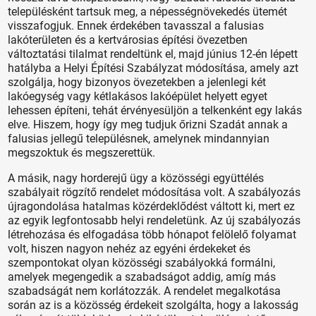
településként tartsuk meg, a népességnövekedés ütemét
visszafogjuk. Ennek érdekében tavasszal a falusias
lakóterületen és a kertvárosias építési övezetben
változtatási tilalmat rendeltünk el, majd június 12-én lépett
hatályba a Helyi Építési Szabályzat módosítása, amely azt
szolgálja, hogy bizonyos övezetekben a jelenlegi két
lakóegység vagy kétlakásos lakóépület helyett egyet
lehessen építeni, tehát érvényesüljön a telkenként egy lakás
elve. Hiszem, hogy így meg tudjuk őrizni Szadát annak a
falusias jellegű településnek, amelynek mindannyian
megszoktuk és megszerettük.
A másik, nagy horderejű ügy a közösségi együttélés
szabályait rögzítő rendelet módosítása volt. A szabályozás
újragondolása hatalmas közérdeklődést váltott ki, mert ez
az egyik legfontosabb helyi rendeletünk. Az új szabályozás
létrehozása és elfogadása több hónapot felölelő folyamat
volt, hiszen nagyon nehéz az egyéni érdekeket és
szempontokat olyan közösségi szabályokká formálni,
amelyek megengedik a szabadságot addig, amíg más
szabadságát nem korlátozzák. A rendelet megalkotása
során az is a közösség érdekeit szolgálta, hogy a lakosság