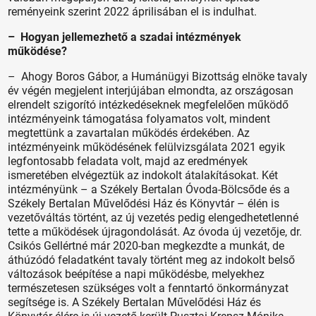
reményeink szerint 2022 áprilisában el is indulhat.
– Hogyan jellemezhető a szadai intézmények
működése?
– Ahogy Boros Gábor, a Humánügyi Bizottság elnöke tavaly
év végén megjelent interjújában elmondta, az országosan
elrendelt szigorító intézkedéseknek megfelelően működő
intézményeink támogatása folyamatos volt, mindent
megtettünk a zavartalan működés érdekében. Az
intézményeink működésének felülvizsgálata 2021 egyik
legfontosabb feladata volt, majd az eredmények
ismeretében elvégeztük az indokolt átalakításokat. Két
intézményünk – a Székely Bertalan Óvoda-Bölcsőde és a
Székely Bertalan Művelődési Ház és Könyvtár – élén is
vezetőváltás történt, az új vezetés pedig elengedhetetlenné
tette a működések újragondolását. Az óvoda új vezetője, dr.
Csikós Gellértné már 2020-ban megkezdte a munkát, de
áthúzódó feladatként tavaly történt meg az indokolt belső
változások beépítése a napi működésbe, melyekhez
természetesen szükséges volt a fenntartó önkormányzat
segítsége is. A Székely Bertalan Művelődési Ház és