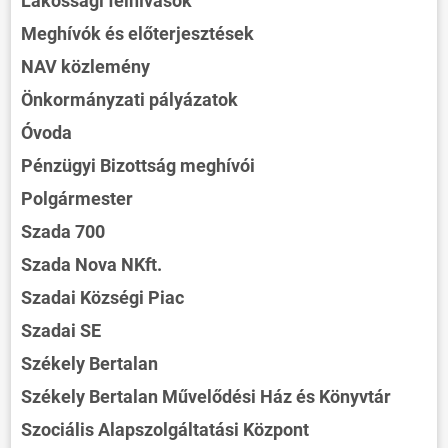
Lakossági felhívások
Meghívók és előterjesztések
NAV közlemény
Önkormányzati pályázatok
Óvoda
Pénzügyi Bizottság meghívói
Polgármester
Szada 700
Szada Nova NKft.
Szadai Községi Piac
ÖNKORMÁNYZAT
Szadai SE
ÜGYINTÉZÉS
Székely Bertalan
KÖZÖSSÉG
Székely Bertalan Művelődési Ház és Könyvtár
HÍREK
Szociális Alapszolgáltatási Központ