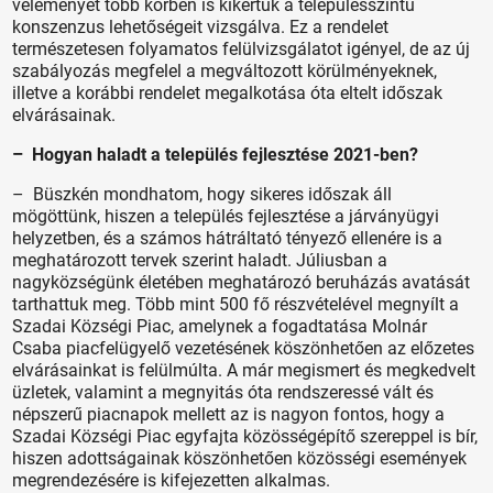
véleményét több körben is kikértük a településszintű
konszenzus lehetőségeit vizsgálva. Ez a rendelet
természetesen folyamatos felülvizsgálatot igényel, de az új
szabályozás megfelel a megváltozott körülményeknek,
illetve a korábbi rendelet megalkotása óta eltelt időszak
elvárásainak.
– Hogyan haladt a település fejlesztése 2021-ben?
– Büszkén mondhatom, hogy sikeres időszak áll
mögöttünk, hiszen a település fejlesztése a járványügyi
helyzetben, és a számos hátráltató tényező ellenére is a
meghatározott tervek szerint haladt. Júliusban a
nagyközségünk életében meghatározó beruházás avatását
tarthattuk meg. Több mint 500 fő részvételével megnyílt a
Szadai Községi Piac, amelynek a fogadtatása Molnár
Csaba piacfelügyelő vezetésének köszönhetően az előzetes
elvárásainkat is felülmúlta. A már megismert és megkedvelt
üzletek, valamint a megnyitás óta rendszeressé vált és
népszerű piacnapok mellett az is nagyon fontos, hogy a
Szadai Községi Piac egyfajta közösségépítő szereppel is bír,
hiszen adottságainak köszönhetően közösségi események
megrendezésére is kifejezetten alkalmas.