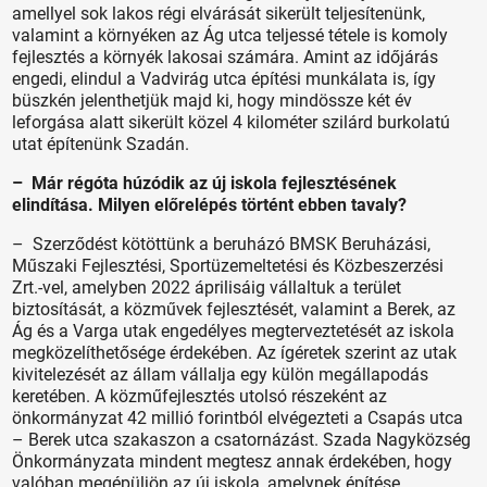
amellyel sok lakos régi elvárását sikerült teljesítenünk,
valamint a környéken az Ág utca teljessé tétele is komoly
fejlesztés a környék lakosai számára. Amint az időjárás
engedi, elindul a Vadvirág utca építési munkálata is, így
büszkén jelenthetjük majd ki, hogy mindössze két év
leforgása alatt sikerült közel 4 kilométer szilárd burkolatú
utat építenünk Szadán.
– Már régóta húzódik az új iskola fejlesztésének
elindítása. Milyen előrelépés történt ebben tavaly?
– Szerződést kötöttünk a beruházó BMSK Beruházási,
Műszaki Fejlesztési, Sportüzemeltetési és Közbeszerzési
Zrt.-vel, amelyben 2022 áprilisáig vállaltuk a terület
biztosítását, a közművek fejlesztését, valamint a Berek, az
Ág és a Varga utak engedélyes megterveztetését az iskola
megközelíthetősége érdekében. Az ígéretek szerint az utak
kivitelezését az állam vállalja egy külön megállapodás
keretében. A közműfejlesztés utolsó részeként az
önkormányzat 42 millió forintból elvégezteti a Csapás utca
– Berek utca szakaszon a csatornázást. Szada Nagyközség
Önkormányzata mindent megtesz annak érdekében, hogy
valóban megépüljön az új iskola, amelynek építése