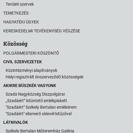
Területi szervek
TEMETKEZÉS
HAGYATÉKI ÜGYEK
KERESKEDELMI TEVÉKENYSÉG VÉGZÉSE
Közösség
POLGÁRMESTERI KÖSZÖNTŐ
CIVIL SZERVEZETEK
Közintézményi alapítványok
Helyi regisztrált önszerveződő közösségek
AKIKRE BÜSZKÉK VAGYUNK
Szada Nagyközség Díszpolgárai
„Szadáért” kitüntető emlékplakett
"Szadáért" Székely Bertalan emlékérem
"Szadáért" elismerő oklevél kitűzővel
LÁTNIVALÓK
Székely Bertalan Műteremház Galéria