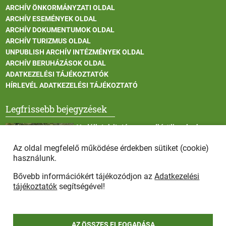
ARCHÍV ÖNKORMÁNYZATI OLDAL
ARCHÍV ESEMÉNYEK OLDAL
ARCHÍV DOKUMENTUMOK OLDAL
ARCHÍV TURIZMUS OLDAL
UNPUBLISH ARCHÍV INTÉZMÉNYEK OLDAL
ARCHÍV BERUHÁZÁSOK OLDAL
ADATKEZELÉSI TÁJÉKOZTATÓK
HÍRLEVÉL ADATKEZELÉSI TÁJÉKOZTATÓ
Legfrissebb bejegyzések
Vadállatok itatása a rendkívüli melegben
Az oldal megfelelő működése érdekben sütiket (cookie)
használunk.
Bővebb információkért tájékozódjon az
Adatkezelési
Afrikai sertéspestis - kérések a lakosság felé
tájékoztatók
segítségével!
AZ ÖSSZES ELFOGADÁSA