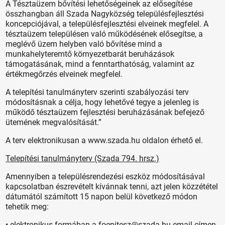
A Tésztaüzem bővítési lehetőségeinek az elősegítése
összhangban áll Szada Nagyközség településfejlesztési
koncepciójával, a településfejlesztési elveinek megfelel. A
tésztaüzem településen való működésének elősegítse, a
meglévő üzem helyben való bővítése mind a
munkahelyteremtő környezetbarát beruházások
támogatásának, mind a fenntarthatóság, valamint az
értékmegőrzés elveinek megfelel.
A telepítési tanulmányterv szerinti szabályozási terv
módosításnak a célja, hogy lehetővé tegye a jelenleg is
működő tésztaüzem fejlesztési beruházásának befejező
ütemének megvalósítását.”
A terv elektronikusan a www.szada.hu oldalon érhető el.
Telepítési tanulmányterv (Szada 794. hrsz.)
Amennyiben a településrendezési eszköz módosításával
kapcsolatban észrevételt kívánnak tenni, azt jelen közzététel
dátumától számított 15 napon belül következő módon
tehetik meg:
• elektronikus formában a foepitesz@szada.hu email címen