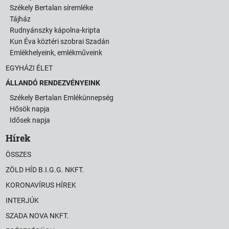
Székely Bertalan síremléke
Tájház
Rudnyánszky kápolna-kripta
Kun Éva köztéri szobrai Szadán
Emlékhelyeink, emlékműveink
EGYHÁZI ÉLET
ÁLLANDÓ RENDEZVÉNYEINK
Székely Bertalan Emlékünnepség
Hősök napja
Idősek napja
Hírek
ÖSSZES
ZÖLD HÍD B.I.G.G. NKFT.
KORONAVÍRUS HÍREK
INTERJÚK
SZADA NOVA NKFT.