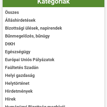
Kategóriák
Összes
Álláshirdetések
Bizottsági ülések, napirendek
Bűnmegelőzés, bűnügy
DtKH
Egészségügy
Európai Uniós Pályázatok
Faültetés Szadán
Helyi gazdaság
Helytörténet
Hirdetmények
Hírek
Humánügyi Bizottság meghívói