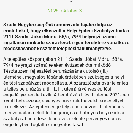
2025. október 31.
Szada Nagyközség Önkormányzata tájékoztatja az
érintetteket, hogy elkészült a Helyi Építési Szabályzatnak a
2111 Szada, Jókai Mór u. 58/a, 79/4 helyrajzi számú
ingatlanon működő száraztészta gyár területére vonatkozó
módosításához készített telepítési tanulmányterve.
A település központjában 2111 Szada, Jókai Mór u. 58/a,
79/4 helyrajzi számú teleken évtizedek óta működő
Tésztaüzem fejlesztési beruházásának utolsó (III.)
ütemének megvalósításának érdekében szükséges a helyi
építési szabályzat módosítása. A száraztészta gyár jelenleg
a teljes beruházásra (I., II., III. ütem) érvényes építési
engedéllyel rendelkezik. A beruházás I. és II. üteme 2021-ben
került befejezésre, érvényes használatbavételi engedéllyel
rendelkezik. Az építési engedély a beruházás III. ütemének
megvalósítása előtt le fog járni, és a hatályos helyi építési
szabályzat nem teszi lehetővé a jelenleg érvényes építési
engedélyben foglaltak megvalósítását.