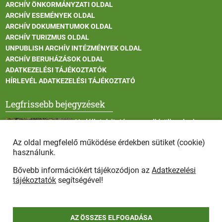
ARCHÍV ÖNKORMÁNYZATI OLDAL
ARCHÍV ESEMÉNYEK OLDAL
ARCHÍV DOKUMENTUMOK OLDAL
ARCHÍV TURIZMUS OLDAL
UNPUBLISH ARCHÍV INTÉZMÉNYEK OLDAL
ARCHÍV BERUHÁZÁSOK OLDAL
ADATKEZELÉSI TÁJÉKOZTATÓK
HÍRLEVÉL ADATKEZELÉSI TÁJÉKOZTATÓ
Legfrissebb bejegyzések
Vadállatok itatása a rendkívüli melegben
Az oldal megfelelő működése érdekben sütiket (cookie)
használunk.
Bővebb információkért tájékozódjon az
Adatkezelési
Afrikai sertéspestis - kérések a lakosság felé
tájékoztatók
segítségével!
AZ ÖSSZES ELFOGADÁSA