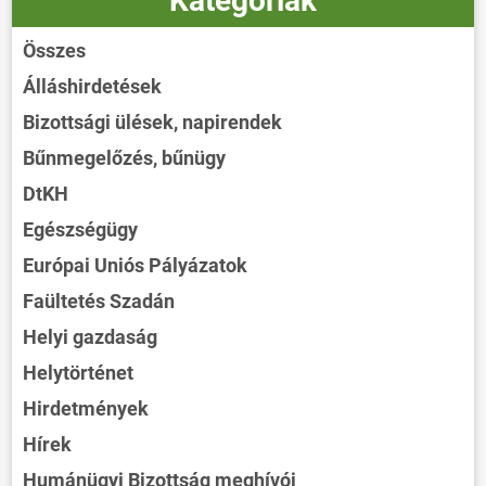
Kategóriák
Összes
Álláshirdetések
Bizottsági ülések, napirendek
Bűnmegelőzés, bűnügy
DtKH
Egészségügy
Európai Uniós Pályázatok
Faültetés Szadán
Helyi gazdaság
Helytörténet
Hirdetmények
Hírek
Humánügyi Bizottság meghívói