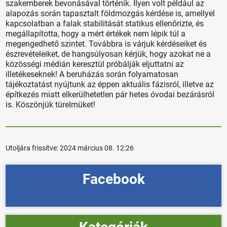
szakemberek bevonásával történik. Ilyen volt például az
alapozás során tapasztalt földmozgás kérdése is, amellyel
kapcsolatban a falak stabilitását statikus ellenőrizte, és
megállapította, hogy a mért értékek nem lépik túl a
megengedhető szintet. Továbbra is várjuk kérdéseiket és
észrevételeiket, de hangsúlyosan kérjük, hogy azokat ne a
közösségi médián keresztül próbálják eljuttatni az
illetékeseknek! A beruházás során folyamatosan
tájékoztatást nyújtunk az éppen aktuális fázisról, illetve az
építkezés miatt elkerülhetetlen pár hetes óvodai bezárásról
is. Köszönjük türelmüket!
Utoljára frissítve:
2024 március 08. 12:26
Facebook