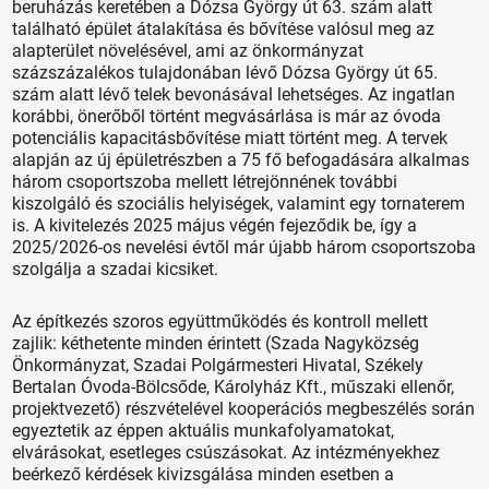
beruházás keretében a Dózsa György út 63. szám alatt
található épület átalakítása és bővítése valósul meg az
alapterület növelésével, ami az önkormányzat
százszázalékos tulajdonában lévő Dózsa György út 65.
szám alatt lévő telek bevonásával lehetséges. Az ingatlan
korábbi, önerőből történt megvásárlása is már az óvoda
potenciális kapacitásbővítése miatt történt meg. A tervek
alapján az új épületrészben a 75 fő befogadására alkalmas
három csoportszoba mellett létrejönnének további
kiszolgáló és szociális helyiségek, valamint egy tornaterem
is. A kivitelezés 2025 május végén fejeződik be, így a
2025/2026-os nevelési évtől már újabb három csoportszoba
szolgálja a szadai kicsiket.
Az építkezés szoros együttműködés és kontroll mellett
zajlik: kéthetente minden érintett (Szada Nagyközség
Önkormányzat, Szadai Polgármesteri Hivatal, Székely
Bertalan Óvoda-Bölcsőde, Károlyház Kft., műszaki ellenőr,
projektvezető) részvételével kooperációs megbeszélés során
egyeztetik az éppen aktuális munkafolyamatokat,
elvárásokat, esetleges csúszásokat. Az intézményekhez
beérkező kérdések kivizsgálása minden esetben a