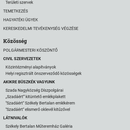
Területi szervek
TEMETKEZÉS
HAGYATÉKI ÜGYEK
KERESKEDELMI TEVÉKENYSÉG VÉGZÉSE
Közösség
POLGÁRMESTERI KÖSZÖNTŐ
CIVIL SZERVEZETEK
Közintézményi alapítványok
Helyi regisztrált önszerveződő közösségek
AKIKRE BÜSZKÉK VAGYUNK
Szada Nagyközség Díszpolgárai
„Szadáért” kitüntető emlékplakett
"Szadáért" Székely Bertalan emlékérem
"Szadáért" elismerő oklevél kitűzővel
LÁTNIVALÓK
Székely Bertalan Műteremház Galéria