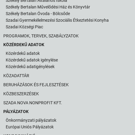
Székely Bertalan Általános Iskola
Székely Bertalan Művelődési Ház és Könyvtár
Székely Bertalan Óvoda - Bölcsőde
Szadai Gyermekélelmezési Szociális Étkeztetési Konyha
Szadai Községi Piac
PROGRAMOK, TERVEK, SZABÁLYZATOK
KÖZÉRDEKŰ ADATOK
Közérdekű adatok
Közérdekű adatok igénylése
Közérdekű adatigénylések
KÖZADATTÁR
BERUHÁZÁSOK ÉS FEJLESZTÉSEK
KÖZBESZERZÉSEK
SZADA NOVA NONPROFIT KFT.
PÁLYÁZATOK
Önkormányzati pályázatok
Európai Uniós Pályázatok