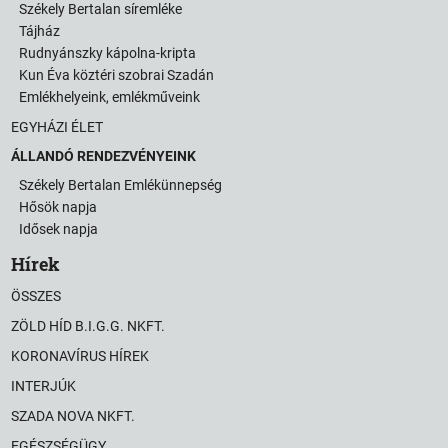
Székely Bertalan síremléke
Tájház
Rudnyánszky kápolna-kripta
Kun Éva köztéri szobrai Szadán
Emlékhelyeink, emlékműveink
EGYHÁZI ÉLET
ÁLLANDÓ RENDEZVÉNYEINK
Székely Bertalan Emlékünnepség
Hősök napja
Idősek napja
Hírek
ÖSSZES
ZÖLD HÍD B.I.G.G. NKFT.
KORONAVÍRUS HÍREK
INTERJÚK
SZADA NOVA NKFT.
EGÉSZSÉGÜGY