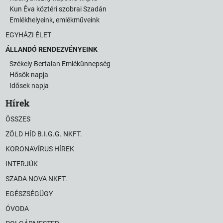
Kun Éva köztéri szobrai Szadán
Emlékhelyeink, emlékműveink
EGYHÁZI ÉLET
ÁLLANDÓ RENDEZVÉNYEINK
Székely Bertalan Emlékünnepség
Hősök napja
Idősek napja
Hírek
ÖSSZES
ZÖLD HÍD B.I.G.G. NKFT.
KORONAVÍRUS HÍREK
INTERJÚK
SZADA NOVA NKFT.
EGÉSZSÉGÜGY
ÓVODA