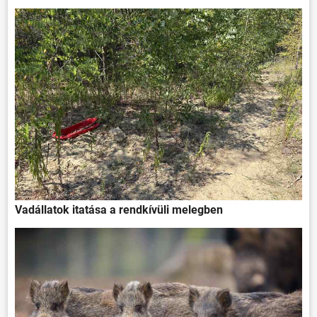
Vadállatok itatása a rendkívüli melegben