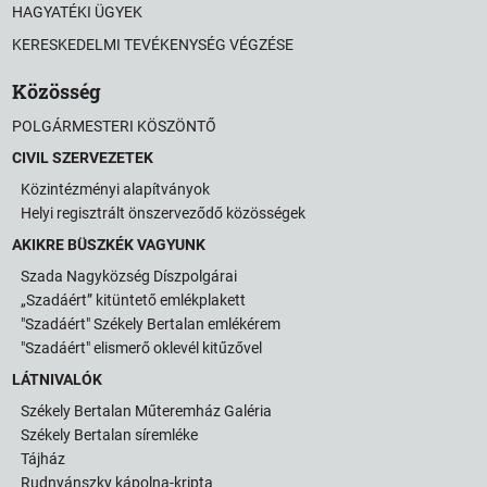
HAGYATÉKI ÜGYEK
KERESKEDELMI TEVÉKENYSÉG VÉGZÉSE
Közösség
POLGÁRMESTERI KÖSZÖNTŐ
CIVIL SZERVEZETEK
Közintézményi alapítványok
Helyi regisztrált önszerveződő közösségek
AKIKRE BÜSZKÉK VAGYUNK
Szada Nagyközség Díszpolgárai
„Szadáért” kitüntető emlékplakett
"Szadáért" Székely Bertalan emlékérem
"Szadáért" elismerő oklevél kitűzővel
LÁTNIVALÓK
Székely Bertalan Műteremház Galéria
Székely Bertalan síremléke
Tájház
Rudnyánszky kápolna-kripta