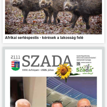
Afrikai sertéspestis - kérések a lakosság felé