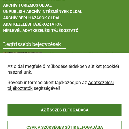
ARCHÍV TURIZMUS OLDAL
UNPUBLISH ARCHÍV INTÉZMÉNYEK OLDAL
ARCHÍV BERUHÁZÁSOK OLDAL
ADATKEZELÉSI TÁJÉKOZTATÓK
HÍRLEVÉL ADATKEZELÉSI TÁJÉKOZTATÓ
Legfrissebb bejegyzések
Vadállatok itatása a rendkívüli melegben
Az oldal megfelelő működése érdekben sütiket (cookie)
használunk.
Bővebb információkért tájékozódjon az
Adatkezelési
Afrikai sertéspestis - kérések a lakosság felé
tájékoztatók
segítségével!
AZ ÖSSZES ELFOGADÁSA
COPYRIGHT © 2025 - Szada Nagyközség Önkormányzat - Minden
CSAK A SZÜKSÉGES SÜTIK ELFOGADÁSA