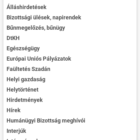
Álláshirdetések
Bizottsági ülések, napirendek
Bűnmegelőzés, bűnügy
DtKH
Egészségügy
Európai Uniós Pályázatok
Faültetés Szadán
Helyi gazdaság
Helytörténet
Hirdetmények
Hírek
Humánügyi Bizottság meghívói
Interjúk