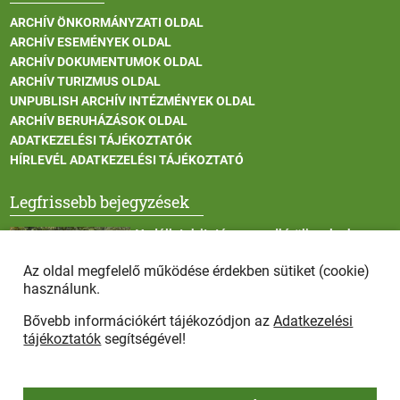
ARCHÍV ÖNKORMÁNYZATI OLDAL
ARCHÍV ESEMÉNYEK OLDAL
ARCHÍV DOKUMENTUMOK OLDAL
ARCHÍV TURIZMUS OLDAL
UNPUBLISH ARCHÍV INTÉZMÉNYEK OLDAL
ARCHÍV BERUHÁZÁSOK OLDAL
ADATKEZELÉSI TÁJÉKOZTATÓK
HÍRLEVÉL ADATKEZELÉSI TÁJÉKOZTATÓ
Legfrissebb bejegyzések
Vadállatok itatása a rendkívüli melegben
Az oldal megfelelő működése érdekben sütiket (cookie)
használunk.
Bővebb információkért tájékozódjon az
Adatkezelési
Afrikai sertéspestis - kérések a lakosság felé
tájékoztatók
segítségével!