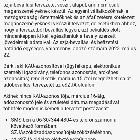
szja-bevallási tervezetét veszik alapul, ami nem csak
magánszemélyeknek készül. Az egyéni vállalkozóknak, a
mezőgazdasági őstermelőknek és az áfafizetésre kötelezett
magánszemélyeknek is készül tervezet, de esetükben ahhoz,
hogy a tervezetből bevallás legyen, azt beküldés előtt
mindenképpen ki kell egészíteniük a tavaly szerzett
jövedelmek adataival. Az szja-bevallási és befizetési
határidő egységes, valamennyi adózó számára 2023. május
22.
Bárki, aki KAÜ-azonosítóval (ügyfélkapu, elektronikus
személyi igazolvány, telefonos azonosítás, arcképes
azonosítás) rendelkezik, március 15-étől megnézheti saját
adóbevallási tervezetét az
eSZJA-oldalon
.
Akinek nincs KAÜ-azonosítója, március 16-áig,
adóazonosító jele és születési dátuma megadásával
többféle módon is kérheti a tervezet postázását:
SMS-ben a 06-30/344-4304-es telefonszámon a
következő formában:
SZJAszóközadóazonosítójelszóközééééhhnn,
az eSZJA-oldalon elérhető
webűrlapon
,