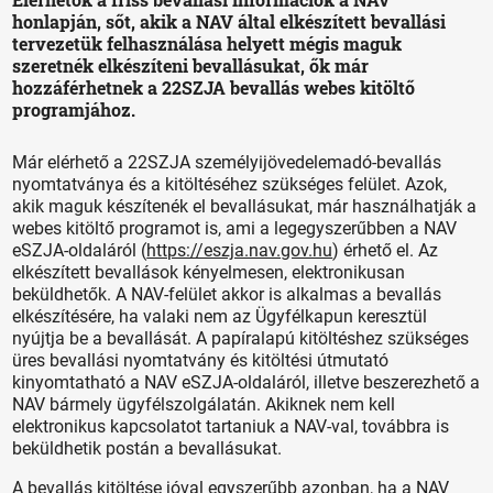
honlapján, sőt, akik a NAV által elkészített bevallási
tervezetük felhasználása helyett mégis maguk
szeretnék elkészíteni bevallásukat, ők már
hozzáférhetnek a 22SZJA bevallás webes kitöltő
programjához.
Már elérhető a 22SZJA személyijövedelemadó-bevallás
nyomtatványa és a kitöltéséhez szükséges felület. Azok,
akik maguk készítenék el bevallásukat, már használhatják a
webes kitöltő programot is, ami a legegyszerűbben a NAV
eSZJA-oldaláról (
https://eszja.nav.gov.hu
) érhető el. Az
elkészített bevallások kényelmesen, elektronikusan
beküldhetők. A NAV-felület akkor is alkalmas a bevallás
elkészítésére, ha valaki nem az Ügyfélkapun keresztül
nyújtja be a bevallását. A papíralapú kitöltéshez szükséges
üres bevallási nyomtatvány és kitöltési útmutató
kinyomtatható a NAV eSZJA-oldaláról, illetve beszerezhető a
NAV bármely ügyfélszolgálatán. Akiknek nem kell
elektronikus kapcsolatot tartaniuk a NAV-val, továbbra is
beküldhetik postán a bevallásukat.
A bevallás kitöltése jóval egyszerűbb azonban, ha a NAV