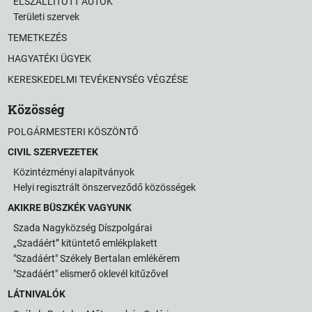
ELSZÁLLÍTOTT AUTÓK
Területi szervek
TEMETKEZÉS
HAGYATÉKI ÜGYEK
KERESKEDELMI TEVÉKENYSÉG VÉGZÉSE
Közösség
POLGÁRMESTERI KÖSZÖNTŐ
CIVIL SZERVEZETEK
Közintézményi alapítványok
Helyi regisztrált önszerveződő közösségek
AKIKRE BÜSZKÉK VAGYUNK
Szada Nagyközség Díszpolgárai
„Szadáért” kitüntető emlékplakett
"Szadáért" Székely Bertalan emlékérem
"Szadáért" elismerő oklevél kitűzővel
LÁTNIVALÓK