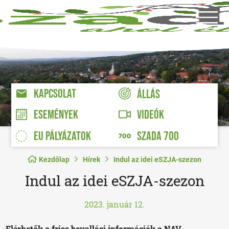
KAPCSOLAT
ÁLLÁS
VIDEÓK
ESEMÉNYEK
EU PÁLYÁZATOK
SZADA 700
Kezdőlap
Hírek
Indul az idei eSZJA-szezon
Indul az idei eSZJA-szezon
2023. január 12.
Elérhetők a friss bevallási információk a NAV