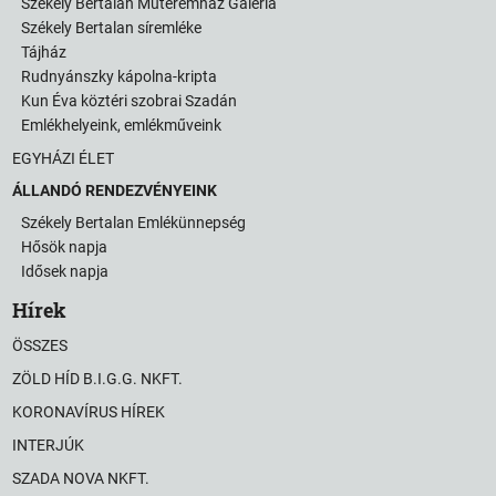
Székely Bertalan Műteremház Galéria
Székely Bertalan síremléke
Tájház
Rudnyánszky kápolna-kripta
Kun Éva köztéri szobrai Szadán
Emlékhelyeink, emlékműveink
EGYHÁZI ÉLET
ÁLLANDÓ RENDEZVÉNYEINK
Székely Bertalan Emlékünnepség
Hősök napja
Idősek napja
Hírek
ÖSSZES
ZÖLD HÍD B.I.G.G. NKFT.
KORONAVÍRUS HÍREK
INTERJÚK
SZADA NOVA NKFT.