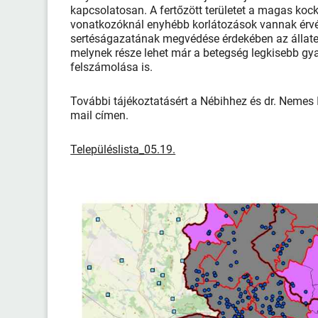
kapcsolatosan. A fertőzött területet a magas kocká
vonatkozóknál enyhébb korlátozások vannak érvé
sertéságazatának megvédése érdekében az állateg
melynek része lehet már a betegség legkisebb gy
felszámolása is.
További tájékoztatásért a Nébihhez és dr. Nemes
mail címen.
Településlista_05.19.