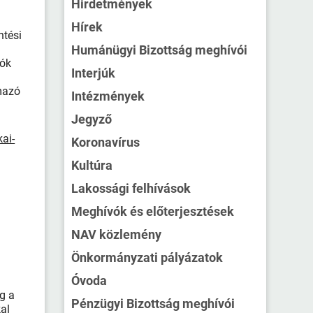
Hirdetmények
Hírek
ntési
Humánügyi Bizottság meghívói
nók
Interjúk
rmazó
Intézmények
Jegyző
kai-
Koronavírus
Kultúra
Lakossági felhívások
Meghívók és előterjesztések
NAV közlemény
Önkormányzati pályázatok
Óvoda
g a
Pénzügyi Bizottság meghívói
kal