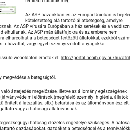
területén találták meg.
Az ASP hazánkban és az Európai Unióban is bejele
kötelezettség alá tartozó állatbetegség, amelyre
koznak. Az ASP vírusára Európában a házisertések és a vaddisz
d elhullanak. Az ASP más állatfajokra és az emberre nem
 elhurcolhatja a betegséget fertőzött állatokkal, ezekből szá
 és ruházattal, vagy egyéb szennyeződött anyagokkal.
rissülő weboldalon érhetők el:
http://portal.nebih.gov.hu/hu/afri
ny megvédése a betegségtől.
e való átterjedés megelőzése, illetve az állomány egészségének
árványvédelmi előírások (megfelelő személyi higiénia, állatok
ülönített állatszállás, stb.) betartása és az állományban észlelt,
lgáltató vagy a hatósági állatorvosnak.
tegészségügyi hatóság előzetes engedélye szükséges. A hatósá
állattartó gazdaságokat, gazdákat a betegséggel és a tennivalók