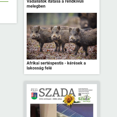
Vadállatok itatása a rendkívüli
melegben
Afrikai sertéspestis - kérések a
lakosság felé