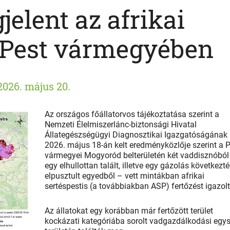
elent az afrikai
s Pest vármegyében
2026. május 20.
Az országos főállatorvos tájékoztatása szerint a
Nemzeti Élelmiszerlánc-biztonsági Hivatal
Állategészségügyi Diagnosztikai Igazgatóságának
2026. május 18-án kelt eredményközlője szerint a P
vármegyei Mogyoród belterületén két vaddisznóból
egy elhullottan talált, illetve egy gázolás következt
elpusztult egyedből – vett mintákban afrikai
sertéspestis (a továbbiakban ASP) fertőzést igazolt
Az állatokat egy korábban már fertőzött terület
kockázati kategóriába sorolt vadgazdálkodási egy