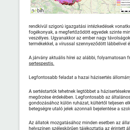
rendkívül szigorú igazgatási intézkedések vonat
fogékonyak, a megfertőződött egyedek szinte min
veszélyes. Ugyanakkor az ember nagy távolságokra
termékekkel, a vírussal szennyeződött lábbelivel
A járvány aktuális hírei az alábbi, folyamatosan f
sertespestis.
Legfontosabb feladat a hazai házisertés állomá
A sertéstartók tehetnek legtöbbet a házisertésekr
megőrzése érdekében. Legfontosabb az általános j
gondozásához külön ruházat, kültértől teljesen elk
betegségre utaló jelek azonnali bejelentése a szo
Az állatok mozgatásához minden esetben az álla
helyszínen széleskörűen tájékoztatja az érintett 