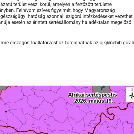
zatú terület veszi körül, amelyen a fertőzött területre
nyben. Felhívom szíves figyelmét, hogy Magyarország
észségügyi hatóság azonnali szigorú intézkedéseket vezethet 
anúja esetén az érintett sertésállomány haladéktalan megelőző
 Imre országos főállatorvoshoz fordulhatnak az ojk@nebih.gov.h