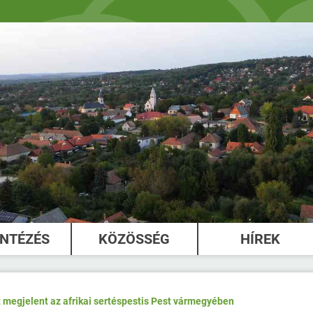
INTÉZÉS
KÖZÖSSÉG
HÍREK
 megjelent az afrikai sertéspestis Pest vármegyében