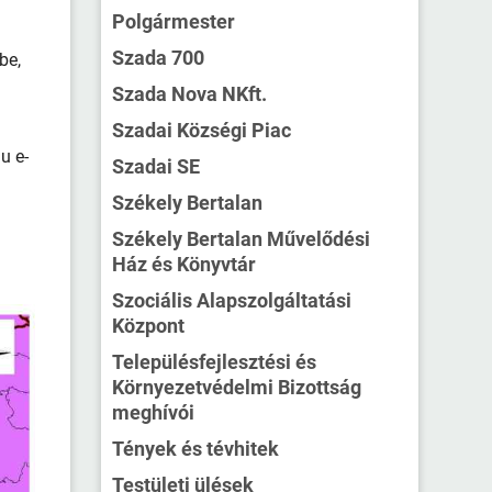
Polgármester
Szada 700
be,
Szada Nova NKft.
Szadai Községi Piac
u e-
Szadai SE
Székely Bertalan
Székely Bertalan Művelődési
Ház és Könyvtár
Szociális Alapszolgáltatási
Központ
Településfejlesztési és
Környezetvédelmi Bizottság
meghívói
Tények és tévhitek
Testületi ülések