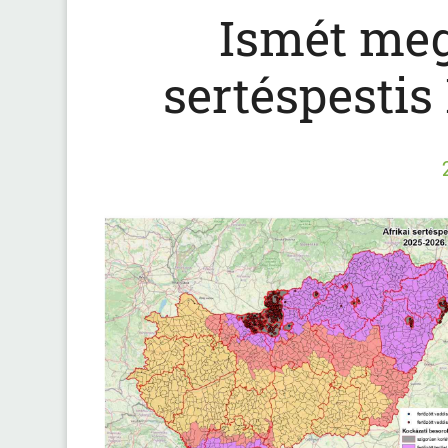
Ismét megj
sertéspesti