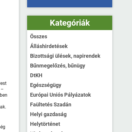
Kategóriák
Összes
Álláshirdetések
Bizottsági ülések, napirendek
Bűnmegelőzés, bűnügy
DtKH
est
Egészségügy
 –
Európai Uniós Pályázatok
ében
Faültetés Szadán
ak.
Helyi gazdaság
Helytörténet
ség