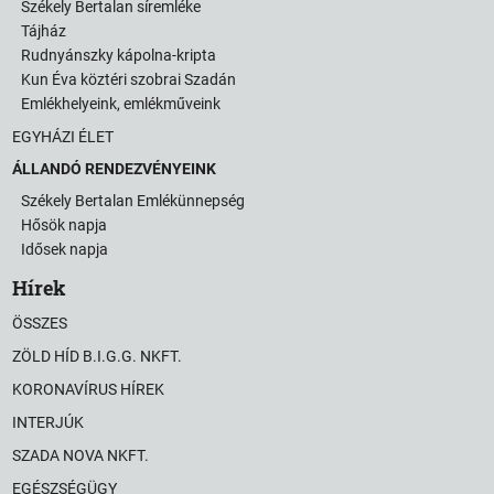
Székely Bertalan síremléke
Tájház
Rudnyánszky kápolna-kripta
Kun Éva köztéri szobrai Szadán
Emlékhelyeink, emlékműveink
EGYHÁZI ÉLET
ÁLLANDÓ RENDEZVÉNYEINK
Székely Bertalan Emlékünnepség
Hősök napja
Idősek napja
Hírek
ÖSSZES
ZÖLD HÍD B.I.G.G. NKFT.
KORONAVÍRUS HÍREK
INTERJÚK
SZADA NOVA NKFT.
EGÉSZSÉGÜGY