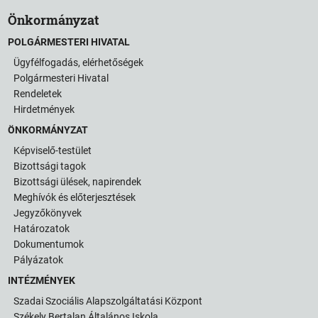
Önkormányzat
POLGÁRMESTERI HIVATAL
Ügyfélfogadás, elérhetőségek
Polgármesteri Hivatal
Rendeletek
Hirdetmények
ÖNKORMÁNYZAT
Képviselő-testület
Bizottsági tagok
Bizottsági ülések, napirendek
Meghívók és előterjesztések
Jegyzőkönyvek
Határozatok
Dokumentumok
Pályázatok
INTÉZMÉNYEK
Szadai Szociális Alapszolgáltatási Központ
Székely Bertalan Általános Iskola