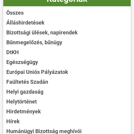
Összes
Álláshirdetések
Bizottsági ülések, napirendek
Bűnmegelőzés, bűnügy
DtKH
Egészségügy
Európai Uniós Pályázatok
Faültetés Szadán
Helyi gazdaság
Helytörténet
Hirdetmények
Hírek
Humánügyi Bizottság meghívói