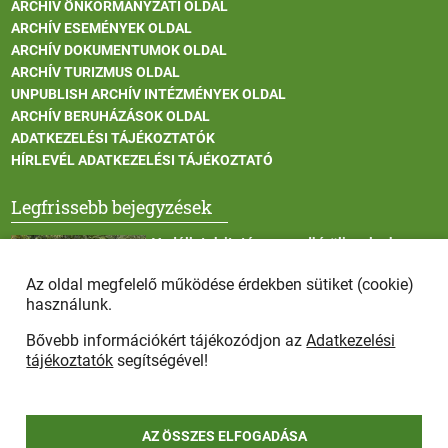
ARCHÍV ÖNKORMÁNYZATI OLDAL
ARCHÍV ESEMÉNYEK OLDAL
ARCHÍV DOKUMENTUMOK OLDAL
ARCHÍV TURIZMUS OLDAL
UNPUBLISH ARCHÍV INTÉZMÉNYEK OLDAL
ARCHÍV BERUHÁZÁSOK OLDAL
ADATKEZELÉSI TÁJÉKOZTATÓK
HÍRLEVÉL ADATKEZELÉSI TÁJÉKOZTATÓ
Legfrissebb bejegyzések
Vadállatok itatása a rendkívüli melegben
Az oldal megfelelő működése érdekben sütiket (cookie)
használunk.
Bővebb információkért tájékozódjon az
Adatkezelési
Afrikai sertéspestis - kérések a lakosság felé
tájékoztatók
segítségével!
AZ ÖSSZES ELFOGADÁSA