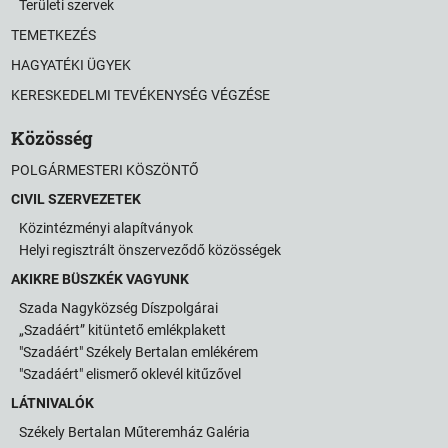
Területi szervek
TEMETKEZÉS
HAGYATÉKI ÜGYEK
KERESKEDELMI TEVÉKENYSÉG VÉGZÉSE
Közösség
POLGÁRMESTERI KÖSZÖNTŐ
CIVIL SZERVEZETEK
Közintézményi alapítványok
Helyi regisztrált önszerveződő közösségek
AKIKRE BÜSZKÉK VAGYUNK
Szada Nagyközség Díszpolgárai
„Szadáért” kitüntető emlékplakett
"Szadáért" Székely Bertalan emlékérem
"Szadáért" elismerő oklevél kitűzővel
LÁTNIVALÓK
Székely Bertalan Műteremház Galéria