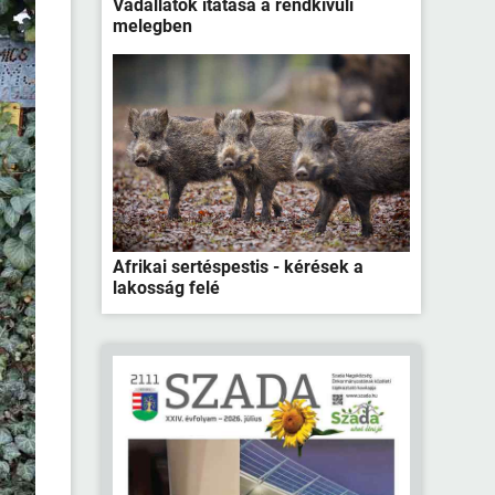
Vadállatok itatása a rendkívüli
melegben
Afrikai sertéspestis - kérések a
lakosság felé