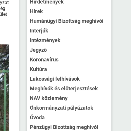
Hirdetmények
yzat
ség
Hírek
ület
Humánügyi Bizottság meghívói
Interjúk
Intézmények
Jegyző
Koronavírus
Kultúra
Lakossági felhívások
Meghívók és előterjesztések
NAV közlemény
Önkormányzati pályázatok
Óvoda
Pénzügyi Bizottság meghívói