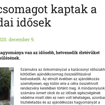
csomagot kaptak a
dai idősek
020. december 9.
agyománya van az idősebb, hetvenedik életévüket
csülésének.
Számukra az önkormányzat a karácsonyi időszak
kötődően ajándékcsomag összeállításával
kedveskedik. Az elmúlt években az ajándékozás
személyesen, egy külön erre a célra összehívott
rendezvény keretében történt meg. A mindannyiunk
számára ismert okok és az idősek egészségének
védelme miatt idén ez nem volt lehetséges, azonba
tiszteletadás és az ajándékozás hagyományát a