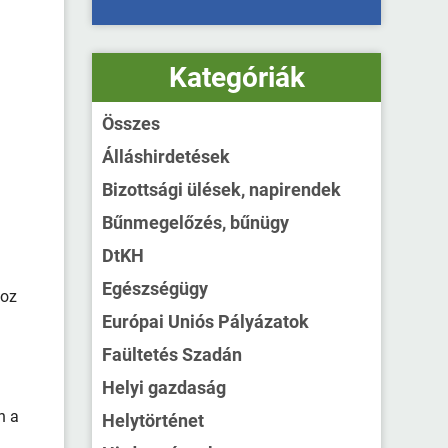
Kategóriák
Összes
Álláshirdetések
Bizottsági ülések, napirendek
Bűnmegelőzés, bűnügy
DtKH
Egészségügy
hoz
Európai Uniós Pályázatok
Faültetés Szadán
Helyi gazdaság
n a
Helytörténet