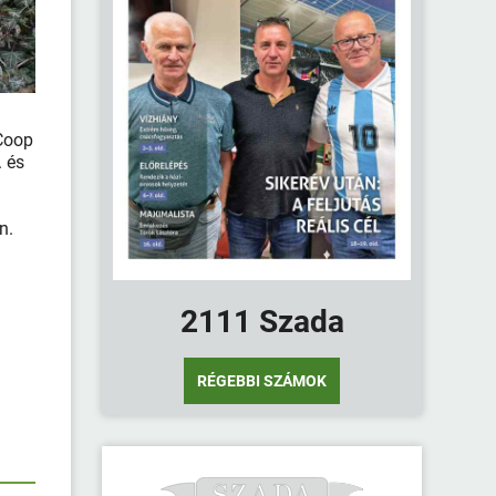
Coop
. és
n.
2111 Szada
RÉGEBBI SZÁMOK