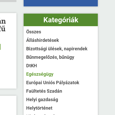
Kategóriák
án
fű
Összes
Álláshirdetések
Bizottsági ülések, napirendek
Bűnmegelőzés, bűnügy
DtKH
Egészségügy
Európai Uniós Pályázatok
Faültetés Szadán
Helyi gazdaság
Helytörténet