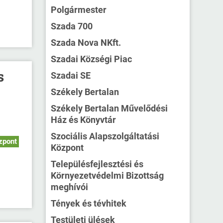
Polgármester
Szada 700
Szada Nova NKft.
Szadai Községi Piac
s
Szadai SE
Székely Bertalan
Székely Bertalan Művelődési
Ház és Könyvtár
Szociális Alapszolgáltatási
zpont
Központ
Településfejlesztési és
Környezetvédelmi Bizottság
meghívói
Tények és tévhitek
Testületi ülések