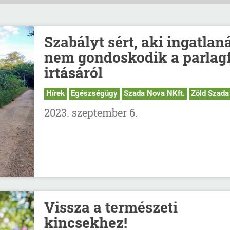
Szabályt sért, aki ingatlan
nem gondoskodik a parlag
irtásáról
Hírek
Egészségügy
Szada Nova NKft.
Zöld Szada
2023. szeptember 6.
Vissza a természeti
kincsekhez!