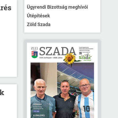
rés
Ügyrendi Bizottság meghívói
Útépítések
Zöld Szada
ik