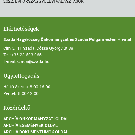
2022. ÉVI ORSZÁGGYŰLÉSI VÁLASZTÁSOK
Elérhetőségek
Szada Nagyközség Önkormányzat és Szadai Polgármesteri Hivatal
Cím: 2111 Szada, Dózsa György út 88.
Tel.:
+36-28-503-065
E-mail:
szada@szada.hu
Ügyfélfogadás
Hétfő-Szerda: 8.00-16.00
Péntek: 8.00-12.00
Közérdekű
ARCHÍV ÖNKORMÁNYZATI OLDAL
ARCHÍV ESEMÉNYEK OLDAL
ARCHÍV DOKUMENTUMOK OLDAL