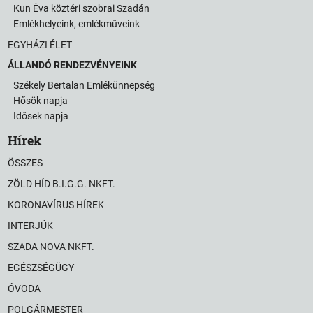
Kun Éva köztéri szobrai Szadán
Emlékhelyeink, emlékműveink
EGYHÁZI ÉLET
ÁLLANDÓ RENDEZVÉNYEINK
Székely Bertalan Emlékünnepség
Hősök napja
Idősek napja
Hírek
ÖSSZES
ZÖLD HÍD B.I.G.G. NKFT.
KORONAVÍRUS HÍREK
INTERJÚK
SZADA NOVA NKFT.
EGÉSZSÉGÜGY
ÓVODA
POLGÁRMESTER