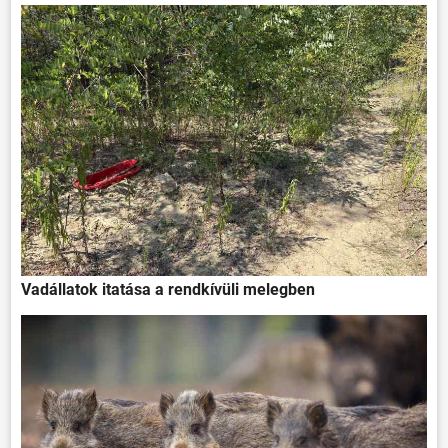
Vadállatok itatása a rendkívüli melegben