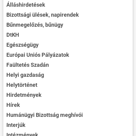
Álláshirdetések
Bizottsági ülések, napirendek
Bűnmegelőzés, bűnügy
DtKH
Egészségügy
Európai Uniós Pályázatok
Faültetés Szadán
Helyi gazdaság
Helytörténet
Hirdetmények
Hírek
Humánügyi Bizottság meghívói
Interjúk
Intézmények