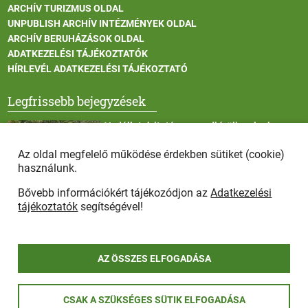
ARCHÍV TURIZMUS OLDAL
UNPUBLISH ARCHÍV INTÉZMÉNYEK OLDAL
ARCHÍV BERUHÁZÁSOK OLDAL
ADATKEZELÉSI TÁJÉKOZTATÓK
HÍRLEVÉL ADATKEZELÉSI TÁJÉKOZTATÓ
Legfrissebb bejegyzések
Vadállatok itatása a rendkívüli melegben
Az oldal megfelelő működése érdekben sütiket (cookie)
használunk.
Bővebb információkért tájékozódjon az
Adatkezelési
Afrikai sertéspestis - kérések a lakosság felé
tájékoztatók
segítségével!
AZ ÖSSZES ELFOGADÁSA
COPYRIGHT © 2025 - Szada Nagyközség Önkormányzat - Minden
CSAK A SZÜKSÉGES SÜTIK ELFOGADÁSA
jog fenntartva