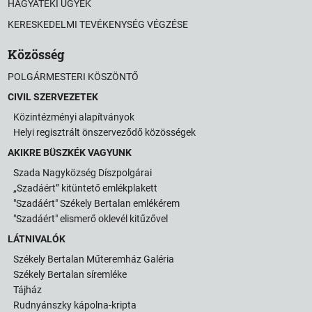
HAGYATÉKI ÜGYEK
KERESKEDELMI TEVÉKENYSÉG VÉGZÉSE
Közösség
POLGÁRMESTERI KÖSZÖNTŐ
CIVIL SZERVEZETEK
Közintézményi alapítványok
Helyi regisztrált önszerveződő közösségek
AKIKRE BÜSZKÉK VAGYUNK
Szada Nagyközség Díszpolgárai
„Szadáért” kitüntető emlékplakett
"Szadáért" Székely Bertalan emlékérem
"Szadáért" elismerő oklevél kitűzővel
LÁTNIVALÓK
Székely Bertalan Műteremház Galéria
Székely Bertalan síremléke
Tájház
Rudnyánszky kápolna-kripta