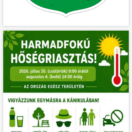
ÖNKORMÁNYZAT
ÜGYINTÉZÉS
KÖZÖSSÉG
HÍREK
VÁLASZTÁSOK