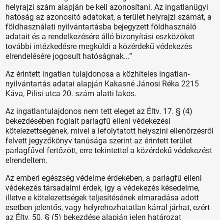
helyrajzi szám alapján be kell azonosítani. Az ingatlanügyi
hatóság az azonosító adatokat, a terület helyrajzi számát, a
földhasználati nyilvántartásba bejegyzett földhasználó
adatait és a rendelkezésére álló bizonyítási eszközöket
további intézkedésre megküldi a közérdekű védekezés
elrendelésére jogosult hatóságnak...”
Az érintett ingatlan tulajdonosa a közhiteles ingatlan-
nyilvántartás adatai alapján Kakasné Jánosi Réka 2215
Káva, Pilisi utca 20. szám alatti lakos.
Az ingatlantulajdonos nem tett eleget az Éltv. 17. § (4)
bekezdésében foglalt parlagfű elleni védekezési
kötelezettségének, mivel a lefolytatott helyszíni ellenőrzésről
felvett jegyzőkönyv tanúsága szerint az érintett terület
parlagfűvel fertőzött, erre tekintettel a közérdekű védekezést
elrendeltem.
Az emberi egészség védelme érdekében, a parlagfű elleni
védekezés társadalmi érdek, így a védekezés késedelme,
illetve e kötelezettségek teljesítésének elmaradása adott
esetben jelentős, vagy helyrehozhatatlan kárral járhat, ezért
az Éltv. 50. § (5) bekezdése alapján jelen határozat