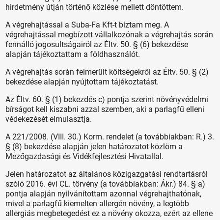
hirdetmény útján történő közlése mellett döntöttem.
A végrehajtással a Suba-Fa Kft-t bíztam meg. A
végrehajtással megbízott vállalkozónak a végrehajtás során
fennálló jogosultságairól az Éltv. 50. § (6) bekezdése
alapján tájékoztattam a földhasználót.
A végrehajtás során felmerült költségekről az Éltv. 50. § (2)
bekezdése alapján nyújtottam tájékoztatást.
Az Éltv. 60. § (1) bekezdés c) pontja szerint növényvédelmi
bírságot kell kiszabni azzal szemben, aki a parlagfű elleni
védekezését elmulasztja.
A 221/2008. (VIII. 30.) Korm. rendelet (a továbbiakban: R.) 3.
§ (8) bekezdése alapján jelen határozatot közlöm a
Mezőgazdasági és Vidékfejlesztési Hivatallal.
Jelen határozatot az általános közigazgatási rendtartásról
szóló 2016. évi CL. törvény (a továbbiakban: Ákr.) 84. § a)
pontja alapján nyilvánítottam azonnal végrehajthatónak,
mivel a parlagfű kiemelten allergén növény, a legtöbb
allergiás megbetegedést ez a növény okozza, ezért az ellene