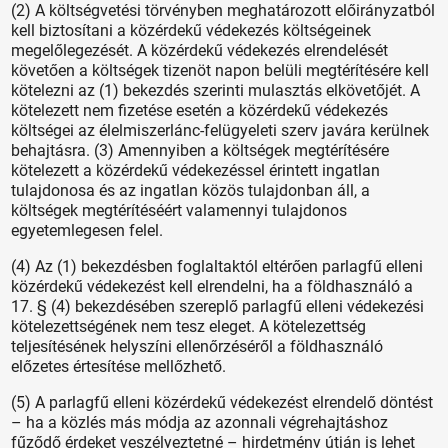
(2) A költségvetési törvényben meghatározott előirányzatból
kell biztosítani a közérdekű védekezés költségeinek
megelőlegezését. A közérdekű védekezés elrendelését
követően a költségek tizenöt napon belüli megtérítésére kell
kötelezni az (1) bekezdés szerinti mulasztás elkövetőjét. A
kötelezett nem fizetése esetén a közérdekű védekezés
költségei az élelmiszerlánc-felügyeleti szerv javára kerülnek
behajtásra. (3) Amennyiben a költségek megtérítésére
kötelezett a közérdekű védekezéssel érintett ingatlan
tulajdonosa és az ingatlan közös tulajdonban áll, a
költségek megtérítéséért valamennyi tulajdonos
egyetemlegesen felel.
(4) Az (1) bekezdésben foglaltaktól eltérően parlagfű elleni
közérdekű védekezést kell elrendelni, ha a földhasználó a
17. § (4) bekezdésében szereplő parlagfű elleni védekezési
kötelezettségének nem tesz eleget. A kötelezettség
teljesítésének helyszíni ellenőrzéséről a földhasználó
előzetes értesítése mellőzhető.
(5) A parlagfű elleni közérdekű védekezést elrendelő döntést
– ha a közlés más módja az azonnali végrehajtáshoz
fűződő érdeket veszélyeztetné – hirdetmény útján is lehet