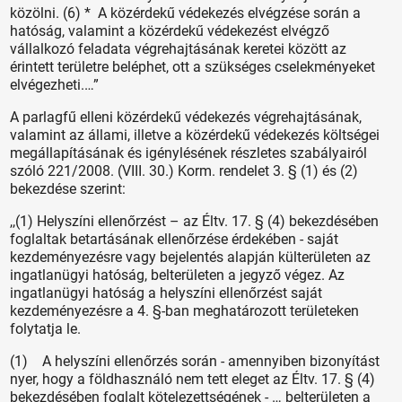
közölni. (6) * A közérdekű védekezés elvégzése során a
hatóság, valamint a közérdekű védekezést elvégző
vállalkozó feladata végrehajtásának keretei között az
érintett területre beléphet, ott a szükséges cselekményeket
elvégezheti.…”
A parlagfű elleni közérdekű védekezés végrehajtásának,
valamint az állami, illetve a közérdekű védekezés költségei
megállapításának és igénylésének részletes szabályairól
szóló 221/2008. (VIII. 30.) Korm. rendelet 3. § (1) és (2)
bekezdése szerint:
,,(1) Helyszíni ellenőrzést – az Éltv. 17. § (4) bekezdésében
foglaltak betartásának ellenőrzése érdekében - saját
kezdeményezésre vagy bejelentés alapján külterületen az
ingatlanügyi hatóság, belterületen a jegyző végez. Az
ingatlanügyi hatóság a helyszíni ellenőrzést saját
kezdeményezésre a 4. §-ban meghatározott területeken
folytatja le.
(1) A helyszíni ellenőrzés során - amennyiben bizonyítást
nyer, hogy a földhasználó nem tett eleget az Éltv. 17. § (4)
bekezdésében foglalt kötelezettségének - … belterületen a