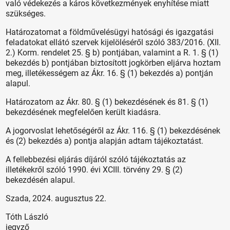
való védekezés a káros következmények enyhítése miatt
szükséges.
Határozatomat a földművelésügyi hatósági és igazgatási
feladatokat ellátó szervek kijelöléséről szóló 383/2016. (XII.
2.) Korm. rendelet 25. § b) pontjában, valamint a R. 1. § (1)
bekezdés b) pontjában biztosított jogkörben eljárva hoztam
meg, illetékességem az Ákr. 16. § (1) bekezdés a) pontján
alapul.
Határozatom az Ákr. 80. § (1) bekezdésének és 81. § (1)
bekezdésének megfelelően került kiadásra.
A jogorvoslat lehetőségéről az Ákr. 116. § (1) bekezdésének
és (2) bekezdés a) pontja alapján adtam tájékoztatást.
A fellebbezési eljárás díjáról szóló tájékoztatás az
illetékekről szóló 1990. évi XCIII. törvény 29. § (2)
bekezdésén alapul.
Szada, 2024. augusztus 22.
Tóth László
jegyző