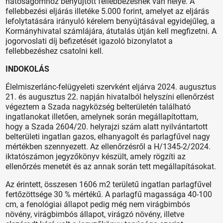
hatóságomhoz benyújtott fellebbezésnek van helye. A
fellebbezési eljárás illetéke 5.000 forint, amelyet az eljárás
lefolytatására irányuló kérelem benyújtásával egyidejűleg, a
Kormányhivatal számlájára, átutalás útján kell megfizetni. A
jogorvoslati díj befizetését igazoló bizonylatot a
fellebbezéshez csatolni kell.
INDOKOLÁS
Élelmiszerlánc-felügyeleti szervként eljárva 2024. augusztus
21. és augusztus 22. napján hivatalból helyszíni ellenőrzést
végeztem a Szada nagyközség belterületén található
ingatlanokat illetően, amelynek során megállapítottam,
hogy a Szada 2604/20. helyrajzi szám alatt nyilvántartott
belterületi ingatlan gazos, elhanyagolt és parlagfűvel nagy
mértékben szennyezett. Az ellenőrzésről a H/1345-2/2024.
iktatószámon jegyzőkönyv készült, amely rögzíti az
ellenőrzés menetét és az annak során tett megállapításokat.
Az érintett, összesen 1606 m2 területű ingatlan parlagfűvel
fertőzöttsége 30 % mértékű. A parlagfű magassága 40-100
cm, a fenológiai állapot pedig még nem virágbimbós
növény, virágbimbós állapot, virágzó növény, illetve