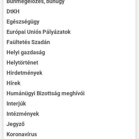
Bűnmegelőzés, bűnügy
DtKH
Egészségügy
Európai Uniós Pályázatok
Faültetés Szadán
Helyi gazdaság
Helytörténet
Hirdetmények
Hírek
Humánügyi Bizottság meghívói
Interjúk
Intézmények
Jegyző
Koronavírus