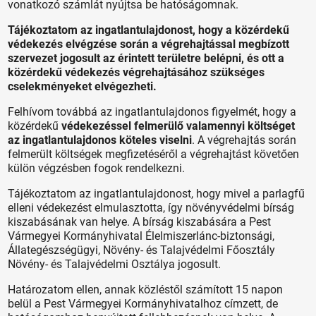
vonatkozó számlát nyújtsa be hatóságomnak.
Tájékoztatom az ingatlantulajdonost, hogy a közérdekű
védekezés elvégzése során a végrehajtással megbízott
szervezet jogosult az érintett területre belépni, és ott a
közérdekű védekezés végrehajtásához szükséges
cselekményeket elvégezheti.
Felhívom továbbá az ingatlantulajdonos figyelmét, hogy a
közérdekű
védekezéssel felmerülő valamennyi költséget
az ingatlantulajdonos köteles viselni
. A végrehajtás során
felmerült költségek megfizetéséről a végrehajtást követően
külön végzésben fogok rendelkezni.
Tájékoztatom az ingatlantulajdonost, hogy mivel a parlagfű
elleni védekezést elmulasztotta, így növényvédelmi bírság
kiszabásának van helye. A bírság kiszabására a Pest
Vármegyei Kormányhivatal Élelmiszerlánc-biztonsági,
Állategészségügyi, Növény- és Talajvédelmi Főosztály
Növény- és Talajvédelmi Osztálya jogosult.
Határozatom ellen, annak közléstől számított 15 napon
belül a Pest Vármegyei Kormányhivatalhoz címzett, de