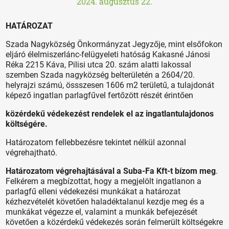
2024. augusztus 22.
HATÁROZAT
Szada Nagyközség Önkormányzat Jegyzője, mint elsőfokon
eljáró élelmiszerlánc-felügyeleti hatóság Kakasné Jánosi
Réka 2215 Káva, Pilisi utca 20. szám alatti lakossal
szemben Szada nagyközség belterületén a 2604/20.
helyrajzi számú, össszesen 1606 m2 területű, a tulajdonát
képező ingatlan parlagfűvel fertőzött részét érintően
közérdekű védekezést rendelek el az ingatlantulajdonos
költségére.
Határozatom fellebbezésre tekintet nélkül azonnal
végrehajtható.
Határozatom végrehajtásával a Suba-Fa Kft-t
bízom meg
.
Felkérem a megbízottat, hogy a megjelölt ingatlanon a
parlagfű elleni védekezési munkákat a határozat
kézhezvételét követően haladéktalanul kezdje meg és a
munkákat végezze el, valamint a munkák befejezését
követően a közérdekű védekezés során felmerült költségekre