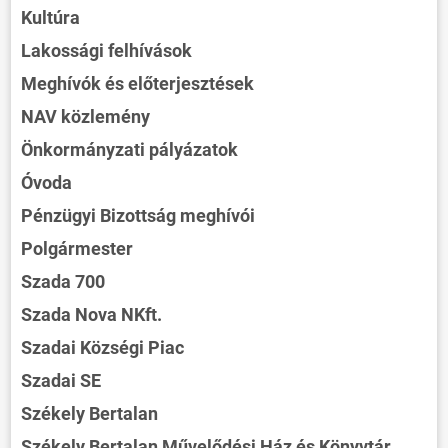
Kultúra
Lakossági felhívások
Meghívók és előterjesztések
NAV közlemény
Önkormányzati pályázatok
Óvoda
Pénzügyi Bizottság meghívói
Polgármester
Szada 700
Szada Nova NKft.
Szadai Községi Piac
Szadai SE
Székely Bertalan
Székely Bertalan Művelődési Ház és Könyvtár