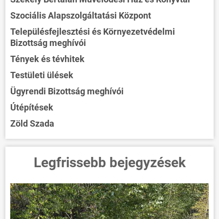
Szociális Alapszolgáltatási Központ
Településfejlesztési és Környezetvédelmi
Bizottság meghívói
Tények és tévhitek
Testületi ülések
Ügyrendi Bizottság meghívói
Útépítések
Zöld Szada
Legfrissebb bejegyzések
ÖNKORMÁNYZAT
ÜGYINTÉZÉS
KÖZÖSSÉG
HÍREK