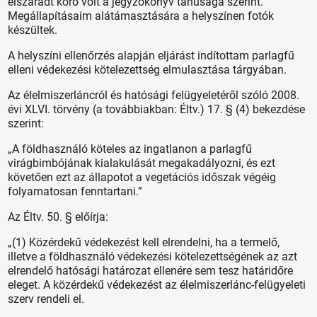
elszáradt kóró volt a jegyzőkönyv tanúsága szerint.
Megállapításaim alátámasztására a helyszínen fotók
készültek.
A helyszíni ellenőrzés alapján eljárást indítottam parlagfű
elleni védekezési kötelezettség elmulasztása tárgyában.
Az élelmiszerláncról és hatósági felügyeletéről szóló 2008.
évi XLVI. törvény (a továbbiakban: Éltv.) 17. § (4) bekezdése
szerint:
„A földhasználó köteles az ingatlanon a parlagfű
virágbimbójának kialakulását megakadályozni, és ezt
követően ezt az állapotot a vegetációs időszak végéig
folyamatosan fenntartani.”
Az Éltv. 50. § előírja:
„(1) Közérdekű védekezést kell elrendelni, ha a termelő,
illetve a földhasználó védekezési kötelezettségének az azt
elrendelő hatósági határozat ellenére sem tesz határidőre
eleget. A közérdekű védekezést az élelmiszerlánc-felügyeleti
szerv rendeli el.