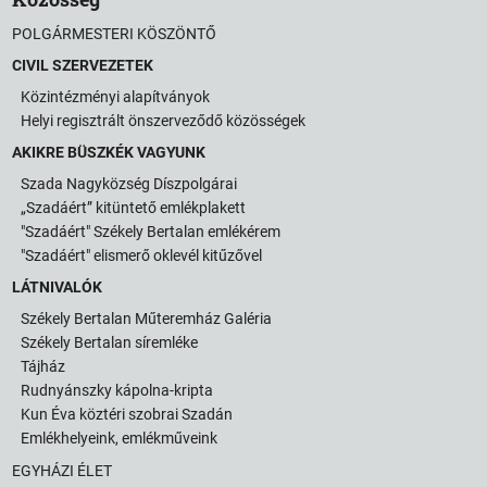
POLGÁRMESTERI KÖSZÖNTŐ
CIVIL SZERVEZETEK
Közintézményi alapítványok
Helyi regisztrált önszerveződő közösségek
AKIKRE BÜSZKÉK VAGYUNK
Szada Nagyközség Díszpolgárai
„Szadáért” kitüntető emlékplakett
"Szadáért" Székely Bertalan emlékérem
"Szadáért" elismerő oklevél kitűzővel
LÁTNIVALÓK
Székely Bertalan Műteremház Galéria
Székely Bertalan síremléke
Tájház
Rudnyánszky kápolna-kripta
Kun Éva köztéri szobrai Szadán
Emlékhelyeink, emlékműveink
EGYHÁZI ÉLET