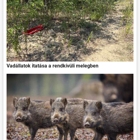
VÁLASZTÁSOK
Vadállatok itatása a rendkívüli melegben