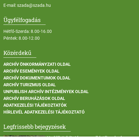
E-mail:
szada@szada.hu
Ügyfélfogadás
Hétfő-Szerda: 8.00-16.00
Péntek: 8.00-12.00
Közérdekű
ARCHÍV ÖNKORMÁNYZATI OLDAL
ARCHÍV ESEMÉNYEK OLDAL
ARCHÍV DOKUMENTUMOK OLDAL
ARCHÍV TURIZMUS OLDAL
UNPUBLISH ARCHÍV INTÉZMÉNYEK OLDAL
ARCHÍV BERUHÁZÁSOK OLDAL
ADATKEZELÉSI TÁJÉKOZTATÓK
HÍRLEVÉL ADATKEZELÉSI TÁJÉKOZTATÓ
Legfrissebb bejegyzések
Vadállatok itatása a rendkívüli melegben