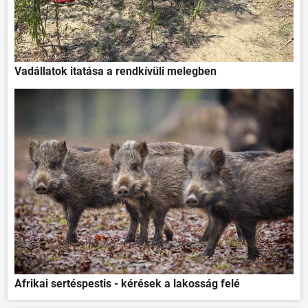
Vadállatok itatása a rendkívüli melegben
Afrikai sertéspestis - kérések a lakosság felé