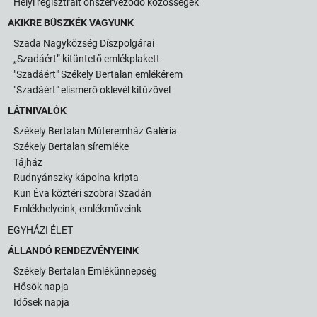
Helyi regisztrált önszerveződő közösségek
AKIKRE BÜSZKÉK VAGYUNK
Szada Nagyközség Díszpolgárai
„Szadáért” kitüntető emlékplakett
"Szadáért" Székely Bertalan emlékérem
"Szadáért" elismerő oklevél kitűzővel
LÁTNIVALÓK
Székely Bertalan Műteremház Galéria
Székely Bertalan síremléke
Tájház
Rudnyánszky kápolna-kripta
Kun Éva köztéri szobrai Szadán
Emlékhelyeink, emlékműveink
EGYHÁZI ÉLET
ÁLLANDÓ RENDEZVÉNYEINK
Székely Bertalan Emlékünnepség
Hősök napja
Idősek napja