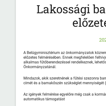
Lakossági b
előzet
202
A Belügyminisztérium az önkormányzatok közremű
előzetes felmérésében. Ennek megfelelően felhív
alkalmas fűtőberendezéssel rendelkeznek, lehet
Önkormányzatánál.
Mindazok, akik szeretnének a fűtési szezonra barn
címét és a barnakőszén szükséglet mennyiségé
Az igények felmérése egyelőre még csak a kormán
automatikus támogatást