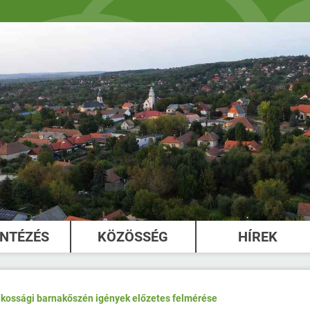
INTÉZÉS
KÖZÖSSÉG
HÍREK
kossági barnakőszén igények előzetes felmérése