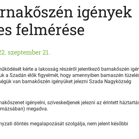
arnakőszén igények
es felmérése
2. szeptember 21.
ködését kérte a lakosság részéről jelentkező barnakőszén igé
juk a Szadán élők figyelmét, hogy amennyiben barnaszén tüzelé
őségük van barnakőszén igényüket jelezni Szada Nagyközség
akőszenet igényelni, szíveskedjenek jelezni az érintett háztartá
t (mázsában) megadva.
yzati döntés megalapozását szolgálja, nem jelent későbbi