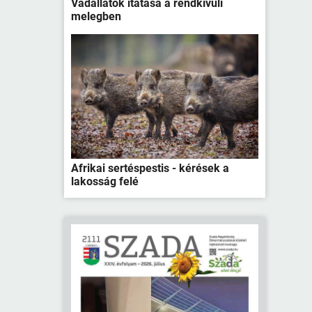
Vadállatok itatása a rendkívüli
melegben
Afrikai sertéspestis - kérések a
lakosság felé