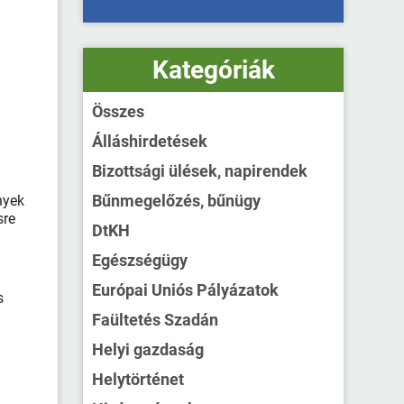
Kategóriák
Összes
Álláshirdetések
Bizottsági ülések, napirendek
Bűnmegelőzés, bűnügy
nyek
sre
DtKH
Egészségügy
Európai Uniós Pályázatok
s
Faültetés Szadán
Helyi gazdaság
Helytörténet