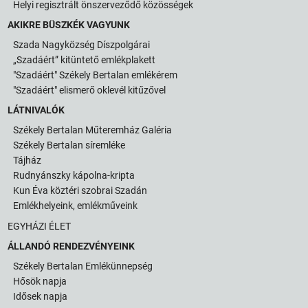
Helyi regisztrált önszerveződő közösségek
AKIKRE BÜSZKÉK VAGYUNK
Szada Nagyközség Díszpolgárai
„Szadáért” kitüntető emlékplakett
"Szadáért" Székely Bertalan emlékérem
"Szadáért" elismerő oklevél kitűzővel
LÁTNIVALÓK
Székely Bertalan Műteremház Galéria
Székely Bertalan síremléke
Tájház
Rudnyánszky kápolna-kripta
Kun Éva köztéri szobrai Szadán
Emlékhelyeink, emlékműveink
EGYHÁZI ÉLET
ÁLLANDÓ RENDEZVÉNYEINK
Székely Bertalan Emlékünnepség
Hősök napja
Idősek napja