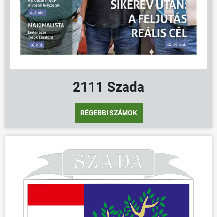
ÖNKORMÁNYZAT
ÜGYINTÉZÉS
KÖZÖSSÉG
HÍREK
2111 Szada
VÁLASZTÁSOK
RÉGEBBI SZÁMOK