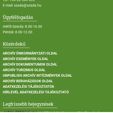
E-mail:
szada@szada.hu
Ügyfélfogadás
Hétfő-Szerda: 8.00-16.00
Péntek: 8.00-12.00
Közérdekű
ARCHÍV ÖNKORMÁNYZATI OLDAL
ARCHÍV ESEMÉNYEK OLDAL
ARCHÍV DOKUMENTUMOK OLDAL
ARCHÍV TURIZMUS OLDAL
UNPUBLISH ARCHÍV INTÉZMÉNYEK OLDAL
ARCHÍV BERUHÁZÁSOK OLDAL
ADATKEZELÉSI TÁJÉKOZTATÓK
HÍRLEVÉL ADATKEZELÉSI TÁJÉKOZTATÓ
Legfrissebb bejegyzések
Vadállatok itatása a rendkívüli melegben