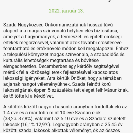
2022. január 13.
Szada Nagyközség Önkormányzatának hosszú távú
alapcélja a magas színvonalú helyben élés biztosítása,
amelyet a hagyományok, a természeti és épített örökségi
értékek megőrzésével, valamint azok további erősítésével
fenntartható és értéknövelő módon kell megalapozni. Ehhez
a települési környezet magas színvonala, a szabadidős és
kulturális lehetőségek megtartása és bővítése
elengedhetetlen. Decemberben egy kérdőív segítségével
mértük fel a közösségi terek fejlesztésével kapcsolatos
lakossági igényeket. Arra kértük Önöket, hogy a témában
adjanak hangot véleményüknek. Szada felnőtt korú
lakosságának éppen 5 százaléka tett eleget felhívásunknak,
és töltötte ki a kérdőívet.
A kitöltők között nagyon hasonló arányban fordultak elő az
1-4 éve és a már több mint 10 éve Szadán élők
(33,2%-37,8%), valamint az 5-10 éve és a Szadára született
lakosok (16,1%-12,9%). Legnagyobb arányban a 25-45 év
közötti szadai lakosok alkottak véleményt, ők az összes