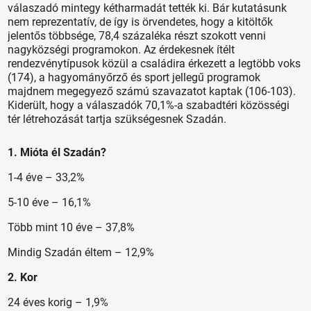
válaszadó mintegy kétharmadát tették ki. Bár kutatásunk
nem reprezentatív, de így is örvendetes, hogy a kitöltők
jelentős többsége, 78,4 százaléka részt szokott venni
nagyközségi programokon. Az érdekesnek ítélt
rendezvénytípusok közül a családira érkezett a legtöbb voks
(174), a hagyományőrző és sport jellegű programok
majdnem megegyező számú szavazatot kaptak (106-103).
Kiderült, hogy a válaszadók 70,1%-a szabadtéri közösségi
tér létrehozását tartja szükségesnek Szadán.
1. Mióta él Szadán?
1-4 éve – 33,2%
5-10 éve – 16,1%
Több mint 10 éve – 37,8%
Mindig Szadán éltem – 12,9%
2. Kor
24 éves korig – 1,9%