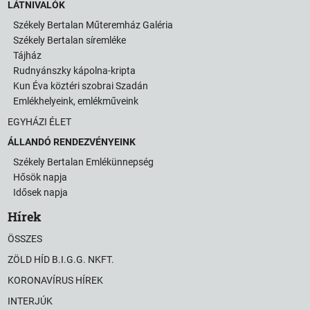
LÁTNIVALÓK
Székely Bertalan Műteremház Galéria
Székely Bertalan síremléke
Tájház
Rudnyánszky kápolna-kripta
Kun Éva köztéri szobrai Szadán
Emlékhelyeink, emlékműveink
EGYHÁZI ÉLET
ÁLLANDÓ RENDEZVÉNYEINK
Székely Bertalan Emlékünnepség
Hősök napja
Idősek napja
Hírek
ÖSSZES
ZÖLD HÍD B.I.G.G. NKFT.
KORONAVÍRUS HÍREK
INTERJÚK