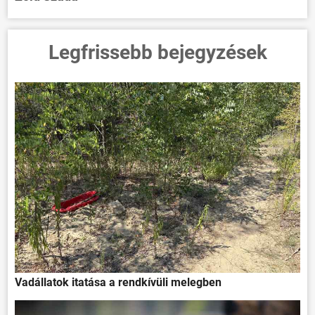
Legfrissebb bejegyzések
Vadállatok itatása a rendkívüli melegben