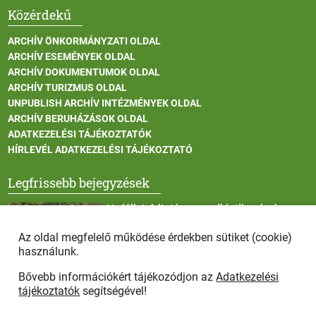
Közérdekű
ARCHÍV ÖNKORMÁNYZATI OLDAL
ARCHÍV ESEMÉNYEK OLDAL
ARCHÍV DOKUMENTUMOK OLDAL
ARCHÍV TURIZMUS OLDAL
UNPUBLISH ARCHÍV INTÉZMÉNYEK OLDAL
ARCHÍV BERUHÁZÁSOK OLDAL
ADATKEZELÉSI TÁJÉKOZTATÓK
HÍRLEVÉL ADATKEZELÉSI TÁJÉKOZTATÓ
Legfrissebb bejegyzések
Vadállatok itatása a rendkívüli melegben
Az oldal megfelelő működése érdekben sütiket (cookie)
használunk.
Bővebb információkért tájékozódjon az
Adatkezelési
Afrikai sertéspestis - kérések a lakosság felé
tájékoztatók
segítségével!