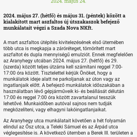
2024. május 24.
2024. május 27. (hétfő) és május 31. (péntek) között a
kialakított mart aszfaltos új útszakaszok befejező
munkálatait végzi a Szada Nova NKft.
A mart aszfaltos útépítés kivitelezésének első ütemében
több utca is megkapja a záróréteget, tömörített mart
aszfaltot és dupla mennyiségű emulziót. Ennek megfelelően
az Aranyhegy utcában 2024. május 27. (hétfő) és 29.
(szerda) között teljes útzárra kell számítani reggel 7:00-
17:00 óra között. Tisztelettel kérjük Önöket, hogy a
munkálatok ideje alatt ne parkoljanak az úton vagy az
ingatlanjaik előtt. A befejező munkálatok időszakában a
használatban lévő gépjárműveik ki- és beállását délután
17:00 és reggel 7:00 óra között zavartalanul tesszük
lehetővé. Munkaidőben autóval sajnos nem tudják
megközelíteni, vagy elhagyni lakóingatlanjaikat.
Az Aranyhegy utca munkálatait követően a hét folyamán
elindul az Ősz utca, a Teleki Sámuel és az Árpád utca
véglegesítése is. A következő ütemben a Berek III. területen a