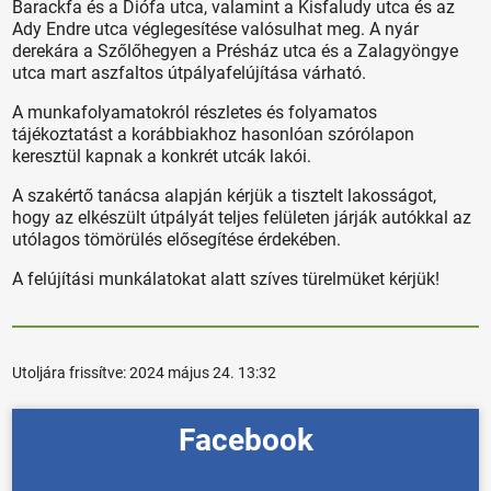
Barackfa és a Diófa utca, valamint a Kisfaludy utca és az
Ady Endre utca véglegesítése valósulhat meg. A nyár
derekára a Szőlőhegyen a Présház utca és a Zalagyöngye
utca mart aszfaltos útpályafelújítása várható.
A munkafolyamatokról részletes és folyamatos
tájékoztatást a korábbiakhoz hasonlóan szórólapon
keresztül kapnak a konkrét utcák lakói.
A szakértő tanácsa alapján kérjük a tisztelt lakosságot,
hogy az elkészült útpályát teljes felületen járják autókkal az
utólagos tömörülés elősegítése érdekében.
A felújítási munkálatokat alatt szíves türelmüket kérjük!
Utoljára frissítve:
2024 május 24. 13:32
Facebook