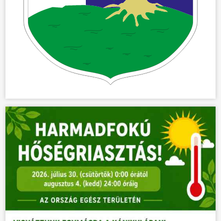
ÜGYINTÉZÉS
KÖZÖSSÉG
HÍREK
VÁLASZTÁSOK