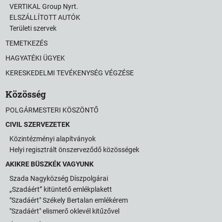
VERTIKAL Group Nyrt.
ELSZÁLLÍTOTT AUTÓK
Területi szervek
TEMETKEZÉS
HAGYATÉKI ÜGYEK
KERESKEDELMI TEVÉKENYSÉG VÉGZÉSE
Közösség
POLGÁRMESTERI KÖSZÖNTŐ
CIVIL SZERVEZETEK
Közintézményi alapítványok
Helyi regisztrált önszerveződő közösségek
AKIKRE BÜSZKÉK VAGYUNK
Szada Nagyközség Díszpolgárai
„Szadáért” kitüntető emlékplakett
"Szadáért" Székely Bertalan emlékérem
"Szadáért" elismerő oklevél kitűzővel