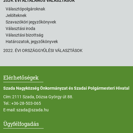
2024. ÉVI ÁLTALÁNOS VÁLASZTÁSOK
Választópolgároknak
Jelölteknek
Szavazóköri jegyzőkönyvek
Választási iroda
Választási bizottság
Határozatok, jegyzőkönyvek
2022. ÉVI ORSZÁGGYŰLÉSI VÁLASZTÁSOK
Elérhetőségek
Szada Nagyközség Önkormányzat és Szadai Polgármesteri Hivatal
Cím: 2111 Szada, Dózsa György út 88.
Tel.:
+36-28-503-065
E-mail:
szada@szada.hu
Ügyfélfogadás