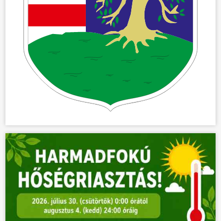
ÖNKORMÁNYZAT
ÜGYINTÉZÉS
KÖZÖSSÉG
HÍREK
VÁLASZTÁSOK