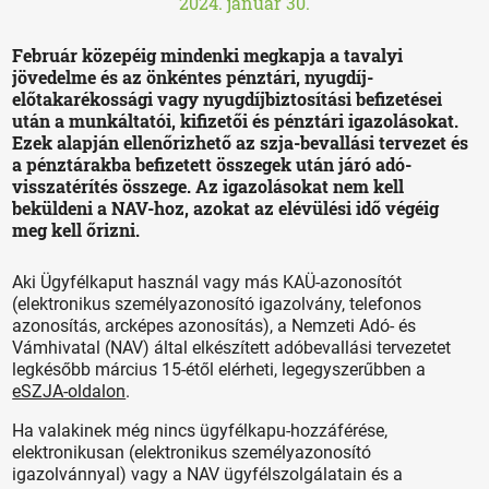
2024. január 30.
Február közepéig mindenki megkapja a tavalyi
jövedelme és az önkéntes pénztári, nyugdíj-
előtakarékossági vagy nyugdíjbiztosítási befizetései
után a munkáltatói, kifizetői és pénztári igazolásokat.
Ezek alapján ellenőrizhető az szja-bevallási tervezet és
a pénztárakba befizetett összegek után járó adó-
visszatérítés összege. Az igazolásokat nem kell
beküldeni a NAV-hoz, azokat az elévülési idő végéig
meg kell őrizni.
Aki Ügyfélkaput használ vagy más KAÜ-azonosítót
(elektronikus személyazonosító igazolvány, telefonos
azonosítás, arcképes azonosítás), a Nemzeti Adó- és
Vámhivatal (NAV) által elkészített adóbevallási tervezetet
legkésőbb március 15-étől elérheti, legegyszerűbben a
eSZJA-oldalon
.
Ha valakinek még nincs ügyfélkapu-hozzáférése,
elektronikusan (elektronikus személyazonosító
igazolvánnyal) vagy a NAV ügyfélszolgálatain és a