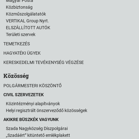
Magyar Posta
Közbiztonság
Közműszolgálatatók
VERTIKAL Group Nyrt.
ELSZÁLLÍTOTT AUTÓK
Területi szervek
TEMETKEZÉS
HAGYATÉKI ÜGYEK
KERESKEDELMI TEVÉKENYSÉG VÉGZÉSE
Közösség
POLGÁRMESTERI KÖSZÖNTŐ
CIVIL SZERVEZETEK
Közintézményi alapítványok
Helyi regisztrált önszerveződő közösségek
AKIKRE BÜSZKÉK VAGYUNK
Szada Nagyközség Díszpolgárai
„Szadáért” kitüntető emlékplakett