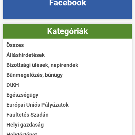
Facebook
Kategóriák
Összes
Álláshirdetések
Bizottsági ülések, napirendek
Bűnmegelőzés, bűnügy
DtKH
Egészségügy
Európai Uniós Pályázatok
Faültetés Szadán
Helyi gazdaság
Helytörténet