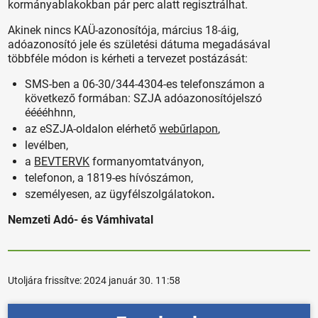
kormányablakokban pár perc alatt regisztrálhat.
Akinek nincs KAÜ-azonosítója, március 18-áig,
adóazonosító jele és születési dátuma megadásával
többféle módon is kérheti a tervezet postázását:
SMS-ben a 06-30/344-4304-es telefonszámon a
következő formában: SZJA adóazonosítójelszó
ééééhhnn,
az eSZJA-oldalon elérhető
webűrlapon
,
levélben,
a
BEVTERVK
formanyomtatványon,
telefonon, a 1819-es hívószámon,
személyesen, az ügyfélszolgálatokon
.
Nemzeti Adó- és Vámhivatal
Utoljára frissítve:
2024 január 30. 11:58