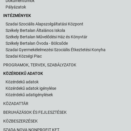
Dokumentumok
Pályázatok
INTÉZMÉNYEK
Szadai Szociális Alapszolgáltatási Központ
Székely Bertalan Általános Iskola
Székely Bertalan Művelődési Ház és Könyvtár
Székely Bertalan Óvoda - Bölcsőde
Szadai Gyermekélelmezési Szociális Étkeztetési Konyha
Szadai Községi Piac
PROGRAMOK, TERVEK, SZABÁLYZATOK
KÖZÉRDEKŰ ADATOK
Közérdekű adatok
Közérdekű adatok igénylése
Közérdekű adatigénylések
KÖZADATTÁR
BERUHÁZÁSOK ÉS FEJLESZTÉSEK
KÖZBESZERZÉSEK
SZADA NOVA NONPROFIT KFT.