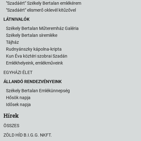
"Szadáért" Székely Bertalan emlékérem
"Szadáért" elismerő oklevél kitűzővel
LÁTNIVALÓK
Székely Bertalan Műteremház Galéria
Székely Bertalan síremléke
Tájház
Rudnyánszky kápolna-kripta
Kun Éva köztéri szobrai Szadán
Emlékhelyeink, emlékműveink
EGYHÁZI ÉLET
ÁLLANDÓ RENDEZVÉNYEINK
Székely Bertalan Emlékünnepség
Hősök napja
Idősek napja
Hírek
ÖSSZES
ZÖLD HÍD B.I.G.G. NKFT.