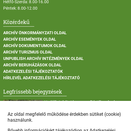
Hétfő-Szerda: 8.00-16.00
Péntek: 8.00-12.00
Közérdekű
ARCHÍV ÖNKORMÁNYZATI OLDAL
ARCHÍV ESEMÉNYEK OLDAL
ARCHÍV DOKUMENTUMOK OLDAL
ARCHÍV TURIZMUS OLDAL
UNPUBLISH ARCHÍV INTÉZMÉNYEK OLDAL
ARCHÍV BERUHÁZÁSOK OLDAL
ADATKEZELÉSI TÁJÉKOZTATÓK
HÍRLEVÉL ADATKEZELÉSI TÁJÉKOZTATÓ
Legfrissebb bejegyzések
Vadállatok itatása a rendkívüli melegben
Az oldal megfelelő működése érdekben sütiket (cookie)
használunk.
Bővebb információkért tájékozódjon az
Adatkezelési