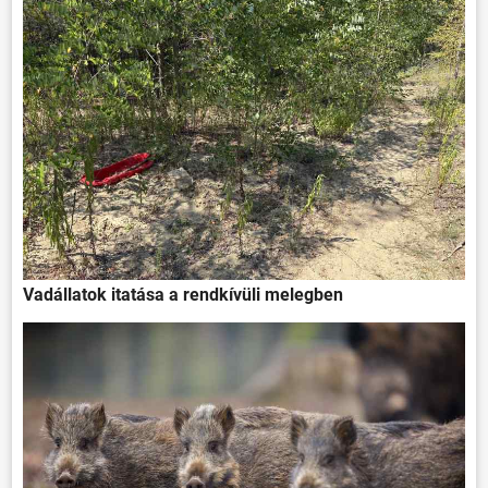
HÍREK
VÁLASZTÁSOK
Vadállatok itatása a rendkívüli melegben