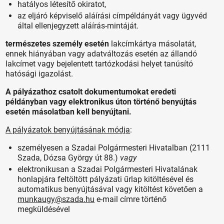
hatályos létesítő okiratot,
az eljáró képviselő aláírási címpéldányát vagy ügyvéd
által ellenjegyzett aláírás-mintáját.
természetes személy esetén
lakcímkártya másolatát,
ennek hiányában vagy adatváltozás esetén az állandó
lakcímet vagy bejelentett tartózkodási helyet tanúsító
hatósági igazolást.
A pályázathoz csatolt dokumentumokat eredeti
példányban vagy elektronikus úton történő benyújtás
esetén másolatban kell benyújtani.
A pályázatok benyújtásának módja
:
személyesen a Szadai Polgármesteri Hivatalban (2111
Szada, Dózsa György út 88.)
vagy
elektronikusan a Szadai Polgármesteri Hivatalának
honlapjára feltöltött pályázati űrlap kitöltésével és
automatikus benyújtásával vagy kitöltést követően a
munkaugy@szada.hu
e-mail címre történő
megküldésével