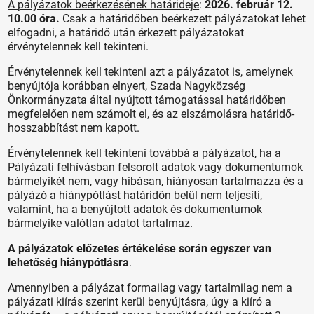
A pályázatok beérkezésének határideje
:
2026. február 12.
10.00 óra.
Csak a határidőben beérkezett pályázatokat lehet
elfogadni, a határidő után érkezett pályázatokat
érvénytelennek kell tekinteni.
Érvénytelennek kell tekinteni azt a pályázatot is, amelynek
benyújtója korábban elnyert, Szada Nagyközség
Önkormányzata által nyújtott támogatással határidőben
megfelelően nem számolt el, és az elszámolásra határidő-
hosszabbítást nem kapott.
Érvénytelennek kell tekinteni továbbá a pályázatot, ha a
Pályázati felhívásban felsorolt adatok vagy dokumentumok
bármelyikét nem, vagy hibásan, hiányosan tartalmazza és a
pályázó a hiánypótlást határidőn belül nem teljesíti,
valamint, ha a benyújtott adatok és dokumentumok
bármelyike valótlan adatot tartalmaz.
A pályázatok előzetes értékelése során egyszer van
lehetőség hiánypótlásra
.
Amennyiben a pályázat formailag vagy tartalmilag nem a
pályázati kiírás szerint kerül benyújtásra, úgy a kiíró a