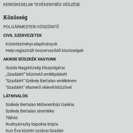
KERESKEDELMI TEVÉKENYSÉG VÉGZÉSE
Közösség
POLGÁRMESTERI KÖSZÖNTŐ
CIVIL SZERVEZETEK
Közintézményi alapítványok
Helyi regisztrált önszerveződő közösségek
AKIKRE BÜSZKÉK VAGYUNK
Szada Nagyközség Díszpolgárai
„Szadáért” kitüntető emlékplakett
"Szadáért" Székely Bertalan emlékérem
"Szadáért" elismerő oklevél kitűzővel
LÁTNIVALÓK
Székely Bertalan Műteremház Galéria
Székely Bertalan síremléke
Tájház
Rudnyánszky kápolna-kripta
Kun Éva köztéri szobrai Szadán