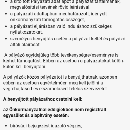
a kitöltött Pályázati adatlapot a pályázat tartalmának,
megvalósítási tervének rövid leírásával,
a pályázati adatlapban meghatározott, igényelt
önkormányzati támogatás összegét,
a pályázati eljárásban való induláshoz szükséges
nyilatkozatokat,
személyes benyújtás esetén a pályázat keltét és pályázó
általi aláírását.
A pályázó egyidejűleg több tevékenységre/eseményre is
kérhet támogatást. Ebben az esetben a pályázatokat külön-
külön kell benyújtani.
A pályázók közös pályázatot is benyújthatnak, azonban
ebben az esetben egyértelműen meg kell jelölni a
végrehajtásért és elszámolásért felelős szervezetet.
A benyújtott pályázathoz csatolni kell
:
az Önkormányzatnál eddigiekben nem regisztrált
egyesület és alapítvány esetén:
bírósági bejegyzést igazoló végzés,