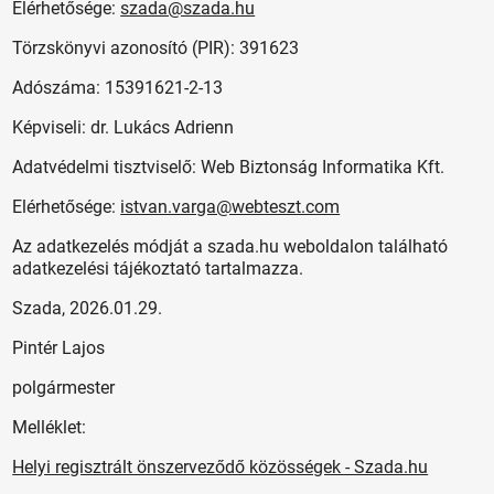
Elérhetősége:
szada@szada.hu
Törzskönyvi azonosító (PIR): 391623
Adószáma: 15391621-2-13
Képviseli: dr. Lukács Adrienn
Adatvédelmi tisztviselő: Web Biztonság Informatika Kft.
Elérhetősége:
istvan.varga@webteszt.com
Az adatkezelés módját a szada.hu weboldalon található
adatkezelési tájékoztató tartalmazza.
Szada, 2026.01.29.
Pintér Lajos
polgármester
Melléklet:
Helyi regisztrált önszerveződő közösségek - Szada.hu