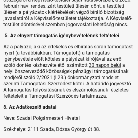
február havi rendes, zárt testületi ülésén dönt, a testületi
ülésen a pályázatok kiértékelését végző bíráló bizottság
javaslatáról a Képviselő-testületet tájékoztatja. A Képviselő-
testület döntésével szemben jogorvoslati lehetőség nincs.
5. Az elnyert támogatás igénybevételének feltételei
Az a pályázó, aki az értékelés és elbírálás során támogatást
nyert (a továbbiakban: Támogatott) a támogatás
igénybevétele előtt köteles a pályázat kiírójával az erről
szóló döntés kézhezvételétől számított
30 napon belül
a
helyi önszerveződő közösségek pénzügyi támogatásának
rendjéről szóló 2/2021.(I.28.) önkormányzati rendelet
szerinti Támogatási Szerződést kötni. A határidő jogvesztő.
A támogatás folyósításának és elszámolásának részletes
feltételeit a Támogatási Szerződés tartalmazza.
6. Az Adatkezelő adatai
Neve: Szadai Polgármesteri Hivatal
Székhelye: 2111 Szada, Dózsa György út 88.