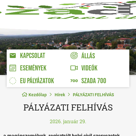
KAPCSOLAT
ÁLLÁS
VIDEÓK
ESEMÉNYEK
EU PÁLYÁZATOK
SZADA 700
Kezdőlap
Hírek
PÁLYÁZATI FELHÍVÁS
PÁLYÁZATI FELHÍVÁS
2026. január 29.
a magánszemélyek, regisztrált helyi civil szervezetek,