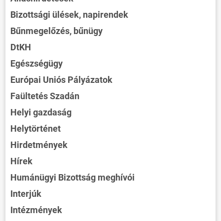
Bizottsági ülések, napirendek
Bűnmegelőzés, bűnügy
DtKH
Egészségügy
Európai Uniós Pályázatok
Faültetés Szadán
Helyi gazdaság
Helytörténet
Hirdetmények
Hírek
Humánügyi Bizottság meghívói
Interjúk
Intézmények