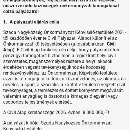
önszerveződő közösségek önkormányzati támogatását
célzó pályázatról
1. A pályázati eljárás célja
Szada Nagyközség Önkormányzat Képviselő-testülete 2021-
től kezdődően évente Civil Pályázati Alapot különít el az
Önkormányzat költségvetésében (a továbbiakban:
Civil
Alap
). E Civil Alap funkciója és célja, hogy pályázati úton
pénzügyi támogatást biztosítson a regisztrált helyi civil
szervezetek, magánszemélyek részére a helyi lakosok
érdekében végzett tevékenységükhöz és közösségi
rendezvényeikhez, az Önkormányzat Képviselő-testülete
ezzel is támogatja a kultúra, a közművelődés, az oktatás- és
nevelés, a sport, a szociális, a karitatív területén végzett civil
tevékenységet, a természet és épített környezet megóvását,
valamint anyagilag is ösztönzi a kimagasló egyéni vagy
csoportos teljesítmények elérését.
A Civil Alap keretösszege 2026. évben: 8.000.000,-Ft.
A pályázat kiírója
: Szada Nagyközség Önkormányzat
Képviselő-testülete