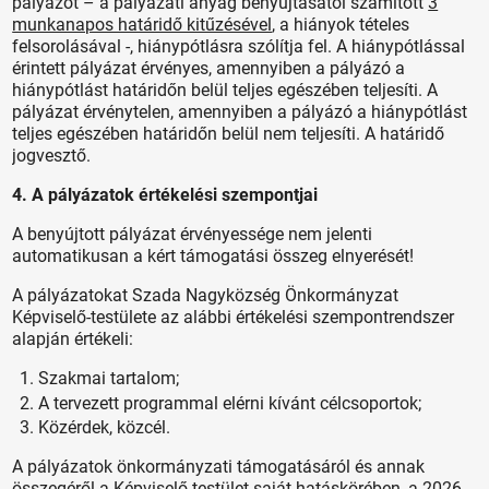
pályázót – a pályázati anyag benyújtásától számított
3
munkanapos határidő kitűzésével
, a hiányok tételes
felsorolásával -, hiánypótlásra szólítja fel. A hiánypótlással
érintett pályázat érvényes, amennyiben a pályázó a
hiánypótlást határidőn belül teljes egészében teljesíti. A
pályázat érvénytelen, amennyiben a pályázó a hiánypótlást
teljes egészében határidőn belül nem teljesíti. A határidő
jogvesztő.
4. A pályázatok értékelési szempontjai
A benyújtott pályázat érvényessége nem jelenti
automatikusan a kért támogatási összeg elnyerését!
A pályázatokat Szada Nagyközség Önkormányzat
Képviselő-testülete az alábbi értékelési szempontrendszer
alapján értékeli:
Szakmai tartalom;
A tervezett programmal elérni kívánt célcsoportok;
Közérdek, közcél.
A pályázatok önkormányzati támogatásáról és annak
összegéről a Képviselő-testület saját hatáskörében, a 2026.