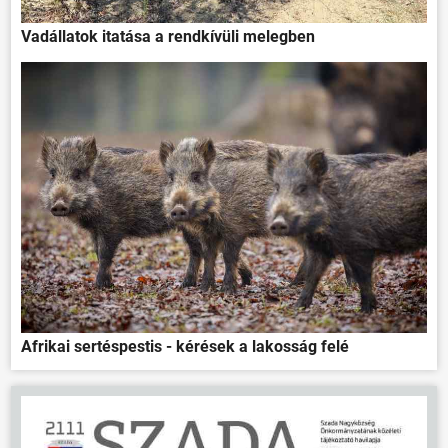
ÖNKORMÁNYZAT
Vadállatok itatása a rendkívüli melegben
ÜGYINTÉZÉS
KÖZÖSSÉG
HÍREK
VÁLASZTÁSOK
Afrikai sertéspestis - kérések a lakosság felé