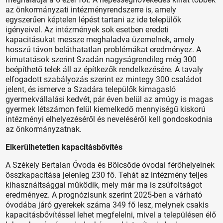
az önkormányzati intézményrendszerre is, amely
egyszerűen képtelen lépést tartani az ide települők
igényeivel. Az intézmények sok esetben eredeti
kapacitásukat messze meghaladva üzemelnek, amely
hosszú távon beláthatatlan problémákat eredményez. A
kimutatások szerint Szadán nagyságrendileg még 300
beépíthető telek áll az építkezők rendelkezésére. A tavaly
elfogadott szabályozás szerint ez mintegy 300 családot
jelent, és ismerve a Szadára települők kimagasló
gyermekvállalási kedvét, pár éven belül az amúgy is magas
gyermek létszámon felül kiemelkedő mennyiségű kiskorú
intézményi elhelyezéséről és neveléséről kell gondoskodnia
az önkormányzatnak.
Elkerülhetetlen kapacitásbővítés
A Székely Bertalan Óvoda és Bölcsőde óvodai férőhelyeinek
összkapacitása jelenleg 230 fő. Tehát az intézmény teljes
kihasználtsággal működik, mely már ma is zsúfoltságot
eredményez. A prognózisunk szerint 2025-ben a várható
óvodába járó gyerekek száma 349 fő lesz, melynek csakis
kapacitásbővítéssel lehet megfelelni, mivel a településen élő