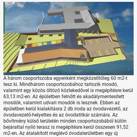
A három csoportszoba egyenként megközelítőleg 60 m2-t
tesz ki. Mindhárom csoportszobához tartozik mosdó,
valamint egy közös öltöző közlekedővel is megépítésre kerül
63,13 m2-en. Az épületben felnőtt és akadálymentesített
mosdók, valamint udvari mosdók is lesznek. Ebben az
épületben kerül kialakításra 2 db iroda az óvodavezető, az
óvodavezető-helyettes és az óvodatitkár számára. Az
bővítmény külső területén minden csoportszobából külön
bejárattal nyíló terasz is megépítésre kerül összesen 91,52
m2-en. Az átalakított meglévő óvodaterületben egy új