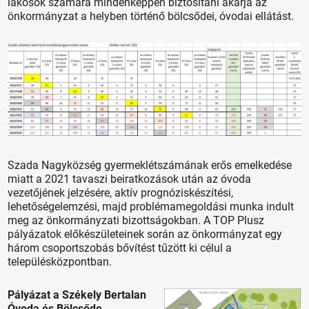
lakosok számára mindenképpen biztosítani akarja az
önkormányzat a helyben történő bölcsődei, óvodai ellátást.
Szada Nagyközség gyermeklétszámának erős emelkedése
miatt a 2021 tavaszi beiratkozások után az óvoda
vezetőjének jelzésére, aktív prognóziskészítési,
lehetőségelemzési, majd problémamegoldási munka indult
meg az önkormányzati bizottságokban. A TOP Plusz
pályázatok előkészületeinek során az önkormányzat egy
három csoportszobás bővítést tűzött ki célul a
településközpontban.
Pályázat a Székely Bertalan
Óvoda és Bölcsőde