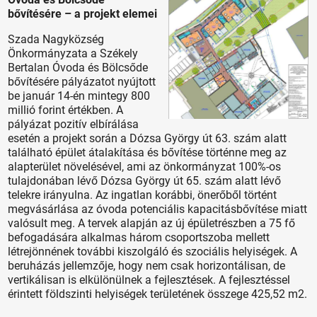
bővítésére – a projekt elemei
Szada Nagyközség
Önkormányzata a Székely
Bertalan Óvoda és Bölcsőde
bővítésére pályázatot nyújtott
be január 14-én mintegy 800
millió forint értékben. A
pályázat pozitív elbírálása
esetén a projekt során a Dózsa György út 63. szám alatt
található épület átalakítása és bővítése történne meg az
alapterület növelésével, ami az önkormányzat 100%-os
tulajdonában lévő Dózsa György út 65. szám alatt lévő
telekre irányulna. Az ingatlan korábbi, önerőből történt
megvásárlása az óvoda potenciális kapacitásbővítése miatt
valósult meg. A tervek alapján az új épületrészben a 75 fő
befogadására alkalmas három csoportszoba mellett
létrejönnének további kiszolgáló és szociális helyiségek. A
beruházás jellemzője, hogy nem csak horizontálisan, de
vertikálisan is elkülönülnek a fejlesztések. A fejlesztéssel
érintett földszinti helyiségek területének összege 425,52 m2.