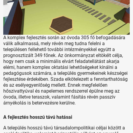
A komplex fejlesztés során az óvoda 305 fő befogadására
válik alkalmassá, mely révén meg tudna felelni a
településen fellehető további intézményekkel együtt a
prognosztizált 349 főnek. Az önkormányzat eltökélt célja,
hogy nem csak a minimális elvárt feladatellátást akarja
elérni, hanem komplex oktatási lehetőségeket kínálni a
pedagógusok számára, a település gyermekeinek készségei
fejlesztése érdekében. Szada elkötelezett a fenntarthatóság
és az esélyegyenlőség mellett. Ennek megfelelően
hőszivattyúval és napelemes rendszerrel épülne meg az
óvoda, illetve teraszok, valamint fásítás révén passzív
árnyékolás is betervezésre kerülne.
A fejlesztés hosszú távú hatásai
A település hosszú távú társadalompolitikai céljai között a