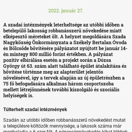
2022. január 27.
A szadai intézmények leterheltsége az utóbbi időben a
betelepülő lakosság robbanásszerű növekedése miatt
elképesztő méreteket ölt. A helyzet megoldására Szada
Nagyközség Önkormányzata a Székely Bertalan Óvoda
és Bölcsőde bővítésére pályázatot nyújtott be január 14-
én mintegy 800 millió forint értékben. A pályázat
pozitív elbírálása esetén a projekt során a Dózsa
György út 63. szám alatt található épület átalakítása és
bővítése történne meg az alapterület jelentős
növelésével, így a tervek alapján az új épületrészben a
75 fő befogadására alkalmas három csoportszoba
mellett létrejönnének további kiszolgáló és szociális
helyiségek is.
Túlterhelt szadai intézmények
Szadán az utóbbi időben robbanásszerű növekedést mutat
a településre költözők mennyisége, a lakosok száma már
meghaladja a 6 ezer főt. A népességnövekedés kihat többek