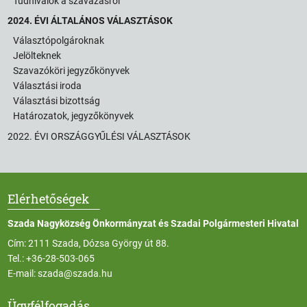
Tudnivalók a szavazásról
2024. ÉVI ÁLTALÁNOS VÁLASZTÁSOK
Választópolgároknak
Jelölteknek
Szavazóköri jegyzőkönyvek
Választási iroda
Választási bizottság
Határozatok, jegyzőkönyvek
2022. ÉVI ORSZÁGGYŰLÉSI VÁLASZTÁSOK
Elérhetőségek
Szada Nagyközség Önkormányzat és Szadai Polgármesteri Hivatal
Cím: 2111 Szada, Dózsa György út 88.
Tel.:
+36-28-503-065
E-mail:
szada@szada.hu
Ügyfélfogadás