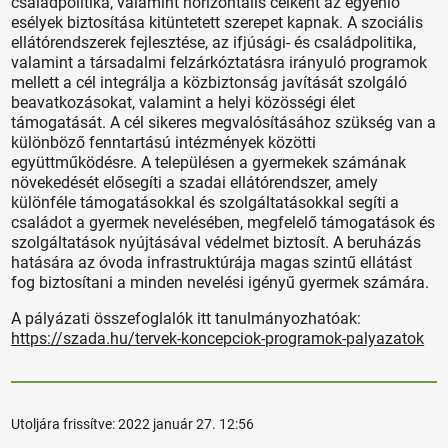
családpolitika, valamint horizontális célként az egyenlő
esélyek biztosítása kitüntetett szerepet kapnak. A szociális
ellátórendszerek fejlesztése, az ifjúsági- és családpolitika,
valamint a társadalmi felzárkóztatásra irányuló programok
mellett a cél integrálja a közbiztonság javítását szolgáló
beavatkozásokat, valamint a helyi közösségi élet
támogatását. A cél sikeres megvalósításához szükség van a
különböző fenntartású intézmények közötti
együttműködésre. A településen a gyermekek számának
növekedését elősegíti a szadai ellátórendszer, amely
különféle támogatásokkal és szolgáltatásokkal segíti a
családot a gyermek nevelésében, megfelelő támogatások és
szolgáltatások nyújtásával védelmet biztosít. A beruházás
hatására az óvoda infrastruktúrája magas szintű ellátást
fog biztosítani a minden nevelési igényű gyermek számára.
A pályázati összefoglalók itt tanulmányozhatóak:
https://szada.hu/tervek-koncepciok-programok-palyazatok
Utoljára frissítve:
2022 január 27. 12:56