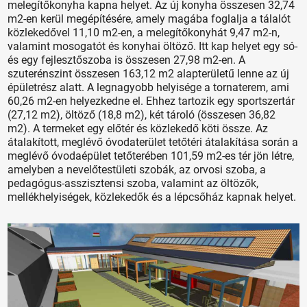
melegítőkonyha kapna helyet. Az új konyha összesen 32,74
m2-en kerül megépítésére, amely magába foglalja a tálalót
közlekedővel 11,10 m2-en, a melegítőkonyhát 9,47 m2-n,
valamint mosogatót és konyhai öltöző. Itt kap helyet egy só-
és egy fejlesztőszoba is összesen 27,98 m2-en. A
szuterénszint összesen 163,12 m2 alapterületű lenne az új
épületrész alatt. A legnagyobb helyisége a tornaterem, ami
60,26 m2-en helyezkedne el. Ehhez tartozik egy sportszertár
(27,12 m2), öltöző (18,8 m2), két tároló (összesen 36,82
m2). A termeket egy előtér és közlekedő köti össze. Az
átalakított, meglévő óvodaterület tetőtéri átalakítása során a
meglévő óvodaépület tetőterében 101,59 m2-es tér jön létre,
amelyben a nevelőtestületi szobák, az orvosi szoba, a
pedagógus-asszisztensi szoba, valamint az öltözők,
mellékhelyiségek, közlekedők és a lépcsőház kapnak helyet.