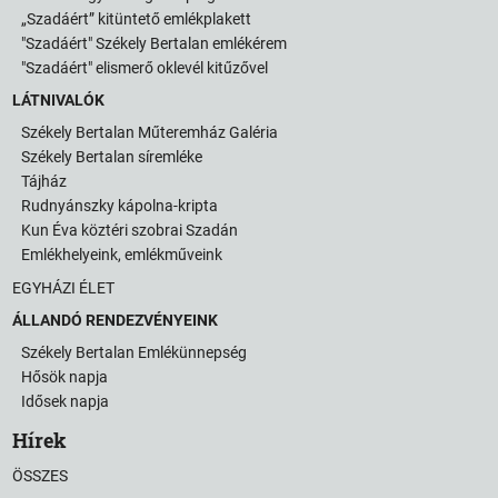
„Szadáért” kitüntető emlékplakett
"Szadáért" Székely Bertalan emlékérem
"Szadáért" elismerő oklevél kitűzővel
LÁTNIVALÓK
Székely Bertalan Műteremház Galéria
Székely Bertalan síremléke
Tájház
Rudnyánszky kápolna-kripta
Kun Éva köztéri szobrai Szadán
Emlékhelyeink, emlékműveink
EGYHÁZI ÉLET
ÁLLANDÓ RENDEZVÉNYEINK
Székely Bertalan Emlékünnepség
Hősök napja
Idősek napja
Hírek
ÖSSZES