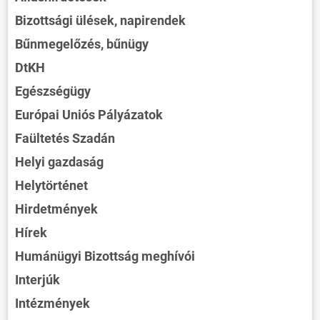
Bizottsági ülések, napirendek
Bűnmegelőzés, bűnügy
DtKH
Egészségügy
Európai Uniós Pályázatok
Faültetés Szadán
Helyi gazdaság
Helytörténet
Hirdetmények
Hírek
Humánügyi Bizottság meghívói
Interjúk
Intézmények