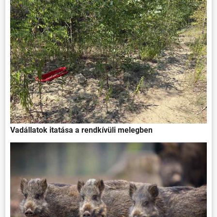
Vadállatok itatása a rendkívüli melegben