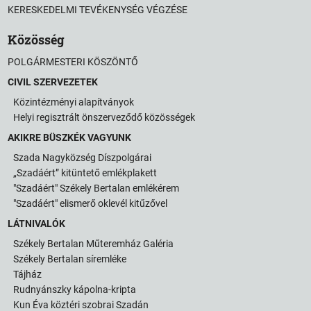
KERESKEDELMI TEVÉKENYSÉG VÉGZÉSE
Közösség
POLGÁRMESTERI KÖSZÖNTŐ
CIVIL SZERVEZETEK
Közintézményi alapítványok
Helyi regisztrált önszerveződő közösségek
AKIKRE BÜSZKÉK VAGYUNK
Szada Nagyközség Díszpolgárai
„Szadáért” kitüntető emlékplakett
"Szadáért" Székely Bertalan emlékérem
"Szadáért" elismerő oklevél kitűzővel
LÁTNIVALÓK
Székely Bertalan Műteremház Galéria
Székely Bertalan síremléke
Tájház
Rudnyánszky kápolna-kripta
Kun Éva köztéri szobrai Szadán