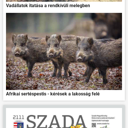
Vadállatok itatása a rendkívüli melegben
Afrikai sertéspestis - kérések a lakosság felé