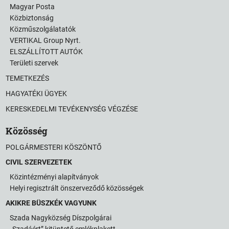
Magyar Posta
Közbiztonság
Közműszolgálatatók
VERTIKAL Group Nyrt.
ELSZÁLLÍTOTT AUTÓK
Területi szervek
TEMETKEZÉS
HAGYATÉKI ÜGYEK
KERESKEDELMI TEVÉKENYSÉG VÉGZÉSE
Közösség
POLGÁRMESTERI KÖSZÖNTŐ
CIVIL SZERVEZETEK
Közintézményi alapítványok
Helyi regisztrált önszerveződő közösségek
AKIKRE BÜSZKÉK VAGYUNK
Szada Nagyközség Díszpolgárai
„Szadáért” kitüntető emlékplakett