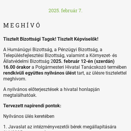
2025. február 7.
M E G H Í V Ó
Tisztelt Bizottsági Tagok! Tisztelt Képviselők!
A Humánügyi Bizottság, a Pénzügyi Bizottság, a
Településfejlesztési Bizottság, valamint a Környezet- és
Állatvédelmi Bizottság 2
025. február 12-én (szerdán)
16.00 órakor
a Polgármesteri Hivatal Tanácskozó termében
rendkívüli együttes nyilvános ülést
tart, az ülésre tisztelettel
meghívom.
A nyilvános előterjesztések a hivatal honlapján
megtalálhatóak.
Tervezett napirendi pontok:
Nyilvános ülés keretében
1. Javaslat az intézményvezetői bérek megállapítására