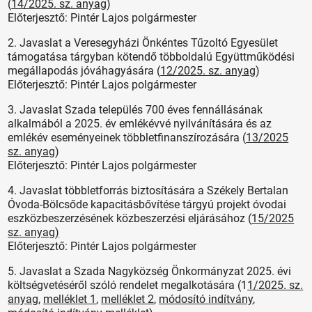
(
14/2025. sz. anyag
)
Előterjesztő: Pintér Lajos polgármester
2. Javaslat a Veresegyházi Önkéntes Tűzoltó Egyesület
támogatása tárgyban kötendő többoldalú Együttműködési
megállapodás jóváhagyására (
12/2025. sz. anyag
)
Előterjesztő: Pintér Lajos polgármester
3. Javaslat Szada település 700 éves fennállásának
alkalmából a 2025. év emlékévvé nyilvánítására és az
emlékév eseményeinek többletfinanszírozására (
13/2025
sz. anyag
)
Előterjesztő: Pintér Lajos polgármester
4. Javaslat többletforrás biztosítására a Székely Bertalan
Óvoda-Bölcsőde kapacitásbővítése tárgyú projekt óvodai
eszközbeszerzésének közbeszerzési eljárásához (
15/2025
sz. anyag)
Előterjesztő: Pintér Lajos polgármester
5. Javaslat a Szada Nagyközség Önkormányzat 2025. évi
költségvetéséről szóló rendelet megalkotására (1
1/2025. sz.
anyag
,
melléklet 1
,
melléklet 2
,
módosító indítvány
,