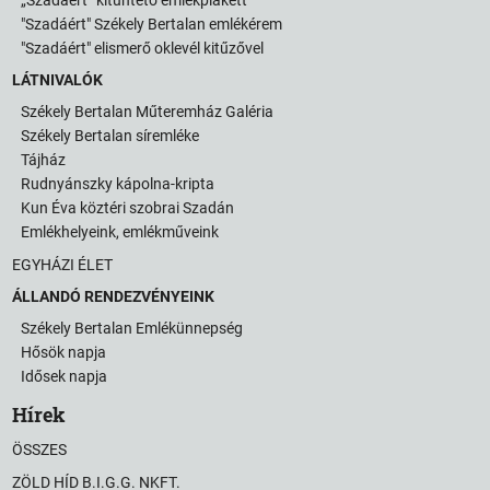
"Szadáért" Székely Bertalan emlékérem
"Szadáért" elismerő oklevél kitűzővel
LÁTNIVALÓK
Székely Bertalan Műteremház Galéria
Székely Bertalan síremléke
Tájház
Rudnyánszky kápolna-kripta
Kun Éva köztéri szobrai Szadán
Emlékhelyeink, emlékműveink
EGYHÁZI ÉLET
ÁLLANDÓ RENDEZVÉNYEINK
Székely Bertalan Emlékünnepség
Hősök napja
Idősek napja
Hírek
ÖSSZES
ZÖLD HÍD B.I.G.G. NKFT.