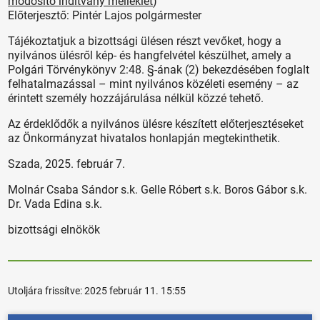
módosító indítvány melléklet
)
Előterjesztő: Pintér Lajos polgármester
Tájékoztatjuk a bizottsági ülésen részt vevőket, hogy a
nyilvános ülésről kép- és hangfelvétel készülhet, amely a
Polgári Törvénykönyv 2:48. §-ának (2) bekezdésében foglalt
felhatalmazással – mint nyilvános közéleti esemény – az
érintett személy hozzájárulása nélkül közzé tehető.
Az érdeklődők a nyilvános ülésre készített előterjesztéseket
az Önkormányzat hivatalos honlapján megtekinthetik.
Szada, 2025. február 7.
Molnár Csaba Sándor s.k. Gelle Róbert s.k. Boros Gábor s.k.
Dr. Vada Edina s.k.
bizottsági elnökök
Utoljára frissítve:
2025 február 11. 15:55