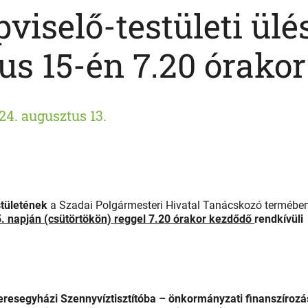
viselő-testületi ülé
us 15-én 7.20 órakor
24. augusztus 13.
stületének
a Szadai Polgármesteri Hivatal Tanácskozó termébe
. napján (csütörtökön) reggel 7.20 órakor kezdődő
rendkívüli
resegyházi Szennyvíztisztítóba – önkormányzati finanszírozá