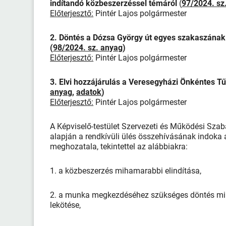
indítandó közbeszerzéssel témáról
(
97/2024. sz
Előterjesztő:
Pintér Lajos polgármester
2. Döntés a Dózsa György út egyes szakaszának 
(
98/2024. sz. anyag
)
Előterjesztő:
Pintér Lajos polgármester
3. Elvi hozzájárulás a Veresegyházi Önkéntes
anyag
,
adatok
)
Előterjesztő:
Pintér Lajos polgármester
A Képviselő-testület Szervezeti és Működési Szabá
alapján a rendkívüli ülés összehívásának indoka
meghozatala, tekintettel az alábbiakra:
1. a közbeszerzés mihamarabbi elindítása,
2. a munka megkezdéséhez szükséges döntés miha
lekötése,