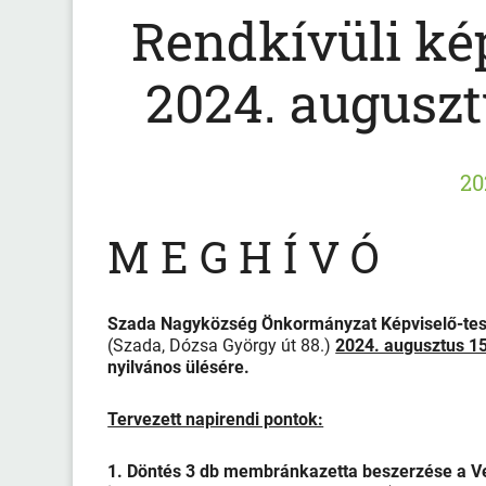
Rendkívüli kép
2024. auguszt
20
M E G H Í V Ó
Szada Nagyközség Önkormányzat Képviselő-te
(Szada, Dózsa György út 88.)
2024. augusztus 15
nyilvános ülésére.
Tervezett napirendi pontok:
1. Döntés 3 db membránkazetta beszerzése a Ve