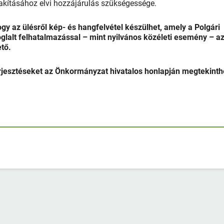
alakításához elvi hozzájárulás szükségessége.
ogy az ülésről kép- és hangfelvétel készülhet, amely a Polgári
lalt felhatalmazással – mint nyilvános közéleti esemény – a
ető.
erjesztéseket az Önkormányzat hivatalos honlapján megtekinth