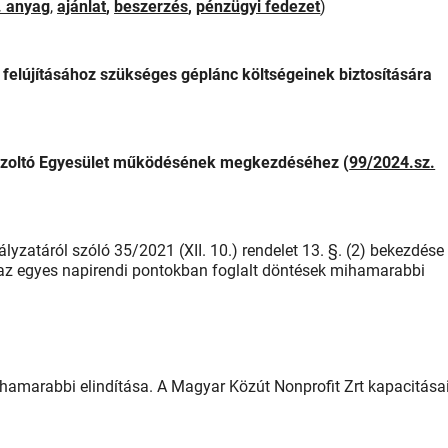
. anyag
,
ajánlat
,
beszerzés
,
pénzügyi fedezet
)
felújításához szükséges géplánc költségeinek biztosítására
 Tűzoltó Egyesület működésének megkezdéséhez (
99/2024.sz.
lyzatáról szóló 35/2021 (XII. 10.) rendelet 13. §. (2) bekezdése
 az egyes napirendi pontokban foglalt döntések mihamarabbi
marabbi elindítása. A Magyar Közút Nonprofit Zrt kapacitása