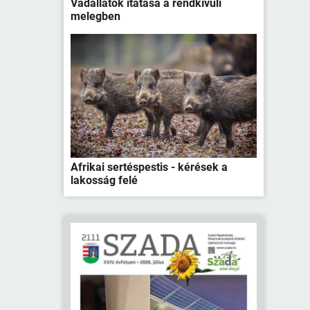
Vadállatok itatása a rendkívüli
melegben
Afrikai sertéspestis - kérések a
lakosság felé