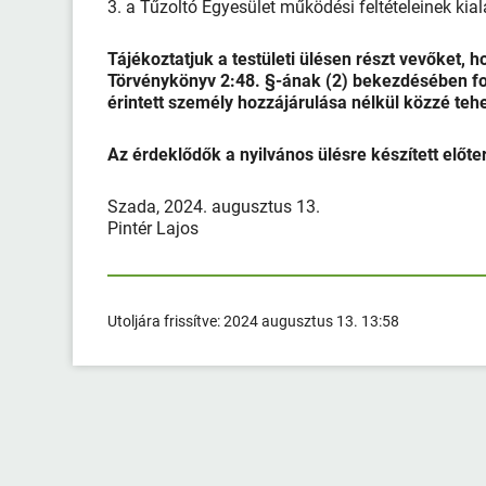
3. a Tűzoltó Egyesület működési feltételeinek ki
Tájékoztatjuk a testületi ülésen részt vevőket, h
Törvénykönyv 2:48. §-ának (2) bekezdésében fog
érintett személy hozzájárulása nélkül közzé teh
Az érdeklődők a nyilvános ülésre készített előt
Szada, 2024. augusztus 13.
Pintér Lajos
Utoljára frissítve:
2024 augusztus 13. 13:58