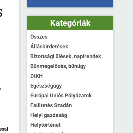
s
Kategóriák
Összes
Álláshirdetések
Bizottsági ülések, napirendek
Bűnmegelőzés, bűnügy
DtKH
Egészségügy
n
Európai Uniós Pályázatok
Faültetés Szadán
Helyi gazdaság
Helytörténet
ssal