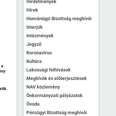
Hirdetmények
Hírek
,
Humánügyi Bizottság meghívói
Interjúk
Intézmények
Jegyző
Koronavírus
Kultúra
 a
Lakossági felhívások
ény
Meghívók és előterjesztések
NAV közlemény
etik.
Önkormányzati pályázatok
Óvoda
Pénzügyi Bizottság meghívói