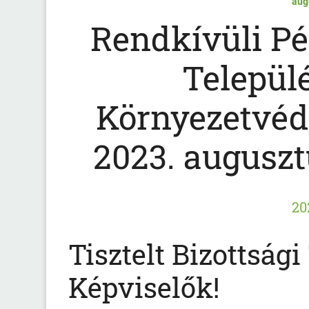
aug
Rendkívüli Pé
Települé
Környezetvéde
2023. auguszt
20
Tisztelt Bizottsági
Képviselők!