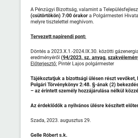
A Pénzügyi Bizottság, valamint a Településfejles
(csütörtökön) 7:00 órakor
a Polgármesteri Hiva
melyre tisztelettel meghívom.
Tervezett napirendi pont:
Döntés a 2023.X.1.-2024.IX.30. közötti gázenergi
eredményéről
(
94/2023. sz. anyag
,
szakvélemén
Előterjesztő:
Pintér Lajos polgármester
Tájékoztatjuk a bizottsági ülésen részt vevőket,
Polgári Törvénykönyv 2:48. §-ának (2) bekezdés
– az érintett személy hozzájárulása nélkül közzé
Az érdeklődők a nyilvános ülésre készített előt
Szada, 2023. augusztus 29.
Gelle Róbert s.k.