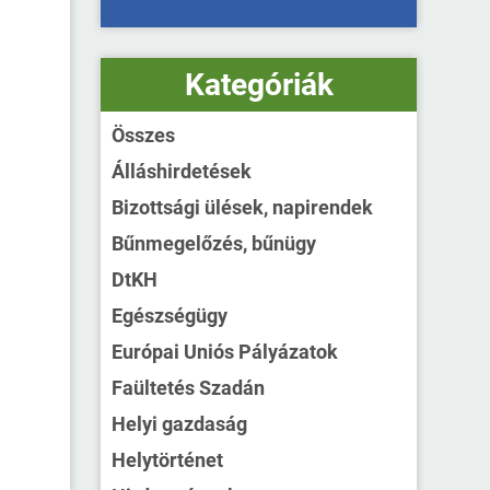
s
Kategóriák
Összes
Álláshirdetések
Bizottsági ülések, napirendek
Bűnmegelőzés, bűnügy
DtKH
Egészségügy
Európai Uniós Pályázatok
Faültetés Szadán
Helyi gazdaság
Helytörténet