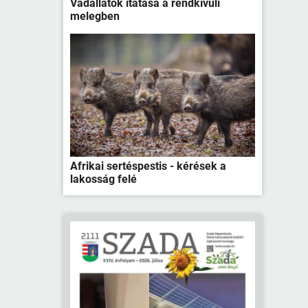
Vadállatok itatása a rendkívüli
melegben
Afrikai sertéspestis - kérések a
lakosság felé