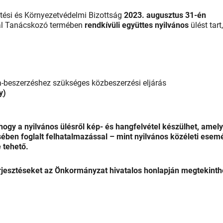
ztési és Környezetvédelmi Bizottság
2023. augusztus 31-én
tal Tanácskozó termében
rendkívüli együttes nyilvános
ülést tart
a-beszerzéshez szükséges közbeszerzési eljárás
y
)
 hogy a nyilvános ülésről kép- és hangfelvétel készülhet, amely
ében foglalt felhatalmazással – mint nyilvános közéleti esem
 tehető.
erjesztéseket az Önkormányzat hivatalos honlapján megtekinth