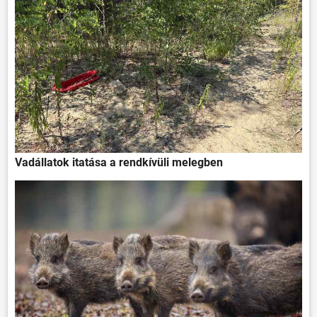
Vadállatok itatása a rendkívüli melegben