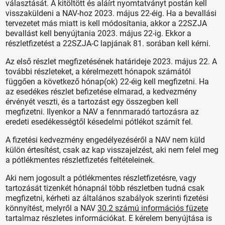
választását. A kitöltött és aláírt nyomtatványt postán kell
visszaküldeni a NAV-hoz 2023. május 22-éig. Ha a bevallási
tervezetet más miatt is kell módosítania, akkor a 22SZJA
bevallást kell benyújtania 2023. május 22-ig. Ekkor a
részletfizetést a 22SZJA-C lapjának 81. sorában kell kérni.
Az első részlet megfizetésének határideje 2023. május 22. A
további részleteket, a kérelmezett hónapok számától
függően a következő hónap(ok) 22-éig kell megfizetni. Ha
az esedékes részlet befizetése elmarad, a kedvezmény
érvényét veszti, és a tartozást egy összegben kell
megfizetni. Ilyenkor a NAV a fennmaradó tartozásra az
eredeti esedékességtől késedelmi pótlékot számít fel.
A fizetési kedvezmény engedélyezéséről a NAV nem küld
külön értesítést, csak az kap visszajelzést, aki nem felel meg
a pótlékmentes részletfizetés feltételeinek.
Aki nem jogosult a pótlékmentes részletfizetésre, vagy
tartozását tizenkét hónapnál több részletben tudná csak
megfizetni, kérheti az általános szabályok szerinti fizetési
könnyítést, melyről a NAV
30.2 számú információs füzete
tartalmaz részletes információkat. E kérelem benyújtása is