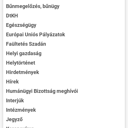
Bűnmegelőzés, bűnügy
DtKH
Egészségügy
Európai Uniós Pályázatok
Faültetés Szadán
Helyi gazdaság
Helytörténet
Hirdetmények
Hírek
Humánügyi Bizottság meghívói
Interjúk
Intézmények
Jegyző