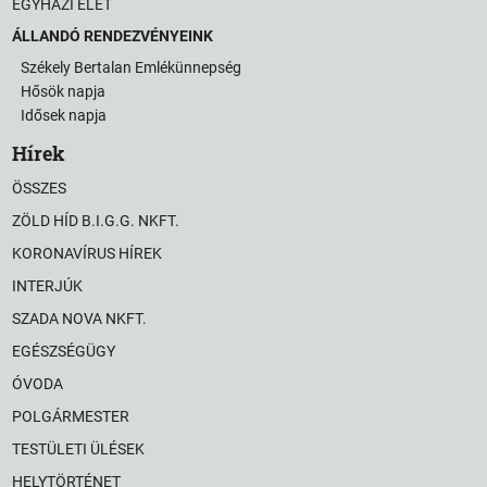
EGYHÁZI ÉLET
ÁLLANDÓ RENDEZVÉNYEINK
Székely Bertalan Emlékünnepség
Hősök napja
Idősek napja
Hírek
ÖSSZES
ZÖLD HÍD B.I.G.G. NKFT.
KORONAVÍRUS HÍREK
INTERJÚK
SZADA NOVA NKFT.
EGÉSZSÉGÜGY
ÓVODA
POLGÁRMESTER
TESTÜLETI ÜLÉSEK
HELYTÖRTÉNET