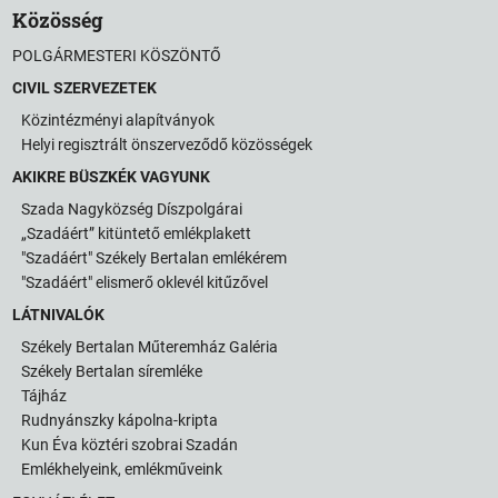
Közösség
POLGÁRMESTERI KÖSZÖNTŐ
CIVIL SZERVEZETEK
Közintézményi alapítványok
Helyi regisztrált önszerveződő közösségek
AKIKRE BÜSZKÉK VAGYUNK
Szada Nagyközség Díszpolgárai
„Szadáért” kitüntető emlékplakett
"Szadáért" Székely Bertalan emlékérem
"Szadáért" elismerő oklevél kitűzővel
LÁTNIVALÓK
Székely Bertalan Műteremház Galéria
Székely Bertalan síremléke
Tájház
Rudnyánszky kápolna-kripta
Kun Éva köztéri szobrai Szadán
Emlékhelyeink, emlékműveink