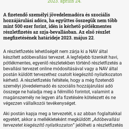
2023. április 24.
A fizetendő személyi jövedelemadóra és szociális
hozzájárulási adóra, ha együttes összegük nem több
mint 500 ezer forint, idén is kérhető pótlékmentes
részletfizetés az szja-bevallásban. Az első részlet
megfizetésének határideje 2023. május 22
.
A részletfizetés lehetőségét nem zárja ki a NAV által
készített adóbevallási tervezet. A legfeljebb tizenkét havi,
pótlékmentes, egyenlő részletekben történő részletfizetés a
bevallási tervezet online módosításával vagy a NAV által
postán küldött tervezethez csatolt kiegészítő nyilatkozaton
kérhető. A részletfizetés feltétele, hogy a még fizetendő
személyi jövedelemadó és szociális hozzájárulási adó
összege ne haladja meg a félmillió forintot, valamint a
magánszemély ne legyen áfa fizetésére kötelezett és ne
végezzen vállalkozói tevékenységet.
Aki postán kapja meg a tervezetét, s az abban foglaltakkal
egyetért, akkor a mellékleteként megküldött „
Adóbevallási
tervezetet kiegészítő nyilatkozaton
” jelölheti a részletfizetés