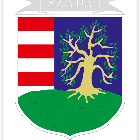
ÖNKORMÁNYZAT
ÜGYINTÉZÉS
KÖZÖSSÉG
HÍREK
VÁLASZTÁSOK