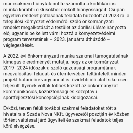
már csaknem hiánytalanul felszámolta a kodifikációs
munka korábbi ciklusokból örökölt hiányosságait. Csupán
egyetlen rendelet pótlásának feladata húzódott át 2023-ra: a
települési környezet védelméről szóló önkormányzati
rendelet megalkotását a testület az áprilisi ülésre irányozta
elő, ugyanis be kellett várni hozzá a környezetvédelmi
program tervezetének – 2023. januárra áthúzódó –
véglegesítését.
A 2022. évi önkormányzati munka szakmai támogatásának
kimagasló eredményét mutatja, hogy az önkormányzat
2019–2024 időszakra szóló gazdasági programjának
megvalósítási feladat- és ütemtervében feltüntetett minden
projekt határidőre vagy annál is rövidebb idő alatt sikeresen
teljesült. Ilyenek voltak többek között az önkormányzat
kommunikációs, közbiztonsági és középtávú
sportfejlesztési koncepciójának kidolgozásai.
Évközi, terven felüli további szakmai feladatokat rótt a
hivatalra a Szada Nova NKft. ügyvezetői posztján év közben
történt váltással járó ügyviteli és szakmai feladatok teljes
körű elvégzése.