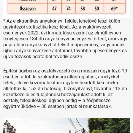
* Az elektronikus anyakönyvi felület lehetővé teszi külön
ügyintézői statisztika készítését. Az anyakönyvezett
események 2022. évi kimutatása szerint az elmúlt évben
ténylegesen 184 db anyakönyvi bejegyzés történt, ami vagy
papíralapú anyakönyvből felvitt alapesemény, vagy annak
újbóli anyakönyvezése adataiból, továbbá új események és
új változások adataiból tevődik össze.
Építési ügyben az osztályvezető és a műszaki ügyintéző 19
esetben adott ki szakhatósági állásfoglalást, amelyeket
telek-, illetve közműalakítási ügyben beadott kérelmekre
állítottak ki, 152 db hatósági bizonyítványt, továbbá 113 db
közútkezelői és tulajdonosi hozzájárulást adott ki az
osztály, településképi ügyben pedig – a főépítésszel
együttműködve – 30 esetben jártak el munkatársak.