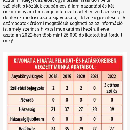
közül mindegyik az előírt ügyintézési határidőn belül
született, s közülük csupán egy államigazgatási és két
önkormányzati hatósági határozat esetében volt szükség a
döntések módosítására-kijavítására, illetve kiegészítésére. A
számadatok érdemi megítélését segítheti az az információ
is, amely szerint a hivatal munkatársai kezén, illetve
asztalán 2022-ben több mint 26 000 db iktatott irat fordult
meg!