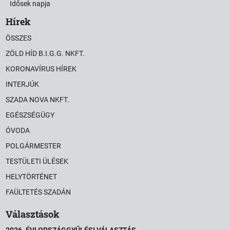
Idősek napja
Hírek
ÖSSZES
ZÖLD HÍD B.I.G.G. NKFT.
KORONAVÍRUS HÍREK
INTERJÚK
SZADA NOVA NKFT.
EGÉSZSÉGÜGY
ÓVODA
POLGÁRMESTER
TESTÜLETI ÜLÉSEK
HELYTÖRTÉNET
FAÜLTETÉS SZADÁN
Választások
2026. ÉVI ORSZÁGGYŰLÉSI VÁLASZTÁS