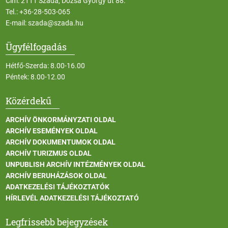
Cím: 2111 Szada, Dózsa György út 88.
Tel.:
+36-28-503-065
E-mail:
szada@szada.hu
Ügyfélfogadás
Hétfő-Szerda: 8.00-16.00
Péntek: 8.00-12.00
Közérdekű
ARCHÍV ÖNKORMÁNYZATI OLDAL
ARCHÍV ESEMÉNYEK OLDAL
ARCHÍV DOKUMENTUMOK OLDAL
ARCHÍV TURIZMUS OLDAL
UNPUBLISH ARCHÍV INTÉZMÉNYEK OLDAL
ARCHÍV BERUHÁZÁSOK OLDAL
ADATKEZELÉSI TÁJÉKOZTATÓK
HÍRLEVÉL ADATKEZELÉSI TÁJÉKOZTATÓ
Legfrissebb bejegyzések