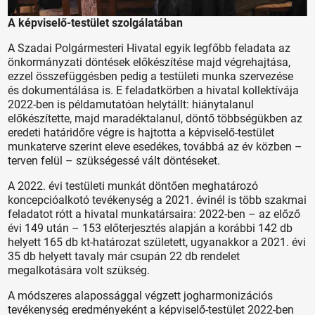
A képviselő-testület szolgálatában
A Szadai Polgármesteri Hivatal egyik legfőbb feladata az
önkormányzati döntések előkészítése majd végrehajtása,
ezzel összefüggésben pedig a testületi munka szervezése
és dokumentálása is. E feladatkörben a hivatal kollektívája
2022-ben is példamutatóan helytállt: hiánytalanul
előkészítette, majd maradéktalanul, döntő többségükben az
eredeti határidőre végre is hajtotta a képviselő-testület
munkaterve szerint eleve esedékes, továbbá az év közben –
terven felül – szükségessé vált döntéseket.
A 2022. évi testületi munkát döntően meghatározó
koncepcióalkotó tevékenység a 2021. évinél is több szakmai
feladatot rótt a hivatal munkatársaira: 2022-ben – az előző
évi 149 után – 153 előterjesztés alapján a korábbi 142 db
helyett 165 db kt-határozat született, ugyanakkor a 2021. évi
35 db helyett tavaly már csupán 22 db rendelet
megalkotására volt szükség.
A módszeres alapossággal végzett jogharmonizációs
tevékenység eredményeként a képviselő-testület 2022-ben