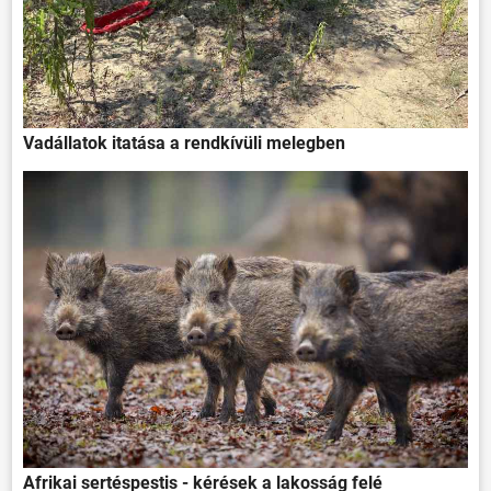
Vadállatok itatása a rendkívüli melegben
Afrikai sertéspestis - kérések a lakosság felé