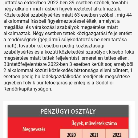
juttatása érdekében 2022-ben 39 esetben szóbeli, további
négy alkalommal írásbeli figyelmeztetést alkalmaztak.
Közlekedési szabálysértés miatt 63 esetben szóbeli, míg 44
alkalommal írásbeli figyelmeztetéssel éltek, amelyet a
megállási és várakozási szabályok megsértése miatt
alkalmaztak. Négy esetben tettek közigazgatási feljelentést
a rendőrségnek (gépjármű-súlykorlátozás be nem tartása
miatt), további két esetben pedig köztisztasági
szabálysértés és a közúti közlekedési szabályok kisebb fokú
megsértése miatt tettek feljelentést ismeretlen tettes ellen.
Büntetőfeljelentésre 2022-ben 3 esetben került sor, amelyből
2 alkalommal közúti közlekedés biztonsága elleni bűntett, 1
esetben pedig hulladékgazdálkodás rendjének megsértése
ügyében folyik büntetőeljárás jelenleg is a Gödöllői
Rendőrkapitányságon.