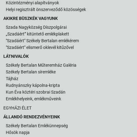
Közintézményi alapítványok
Helyi regisztrált önszerveződő közösségek
AKIKRE BÜSZKÉK VAGYUNK
Szada Nagyközség Díszpolgárai
„Szadáért” kitüntető emlékplakett
"Szadáért" Székely Bertalan emlékérem
"Szadáért" elismerő oklevél kitűzővel
LÁTNIVALÓK
Székely Bertalan Műteremház Galéria
Székely Bertalan síremléke
Tájház
Rudnyánszky kápolna-kripta
Kun Éva köztéri szobrai Szadán
Emlékhelyeink, emlékműveink
EGYHÁZI ÉLET
ÁLLANDÓ RENDEZVÉNYEINK
Székely Bertalan Emlékünnepség
Hősök napja