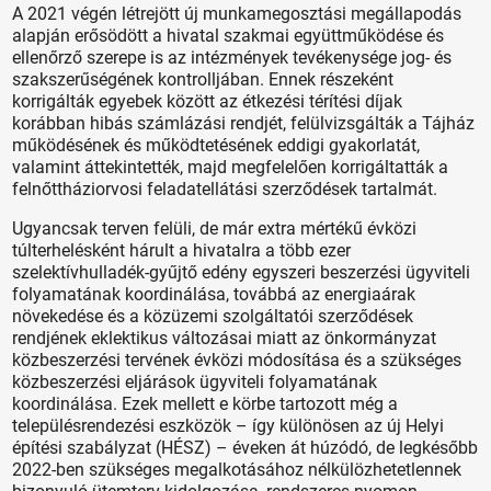
A 2021 végén létrejött új munkamegosztási megállapodás
alapján erősödött a hivatal szakmai együttműködése és
ellenőrző szerepe is az intézmények tevékenysége jog- és
szakszerűségének kontrolljában. Ennek részeként
korrigálták egyebek között az étkezési térítési díjak
korábban hibás számlázási rendjét, felülvizsgálták a Tájház
működésének és működtetésének eddigi gyakorlatát,
valamint áttekintették, majd megfelelően korrigáltatták a
felnőttháziorvosi feladatellátási szerződések tartalmát.
Ugyancsak terven felüli, de már extra mértékű évközi
túlterhelésként hárult a hivatalra a több ezer
szelektívhulladék-gyűjtő edény egyszeri beszerzési ügyviteli
folyamatának koordinálása, továbbá az energiaárak
növekedése és a közüzemi szolgáltatói szerződések
rendjének eklektikus változásai miatt az önkormányzat
közbeszerzési tervének évközi módosítása és a szükséges
közbeszerzési eljárások ügyviteli folyamatának
koordinálása. Ezek mellett e körbe tartozott még a
településrendezési eszközök – így különösen az új Helyi
építési szabályzat (HÉSZ) – éveken át húzódó, de legkésőbb
2022-ben szükséges megalkotásához nélkülözhetetlennek