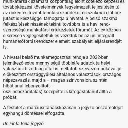
munkatársak számára központilag előírt kötelező képzési és
továbbképzési követelmények fegyelmezett teljesítésén túl
az önkéntes továbbtanulási szándékot és szakmai előbbre
jutást is készséggel támogatja a hivatal. A belső szakmai
felkészítések részének tekinti továbbra is a havi rend­
szerességű munkatársi értekezletek fórumát. Az év közben
sikeresen véglegesítettük és vezettük be az ún. integrált
humánerőforrás-rendszer elemeit, szabályait, eljárásrendjét
is.
A hivatal belső munkamegosztási rendje a 2022-ben
jelentkező extra mennyiségű többletfeladatok (a helyi
választási bizottság által is méltatott szervezőmunkával jól
előkészített országgyűlési általános választások, országos
népszavazás, majd a – magas színvonalon, szintén
hibátlanul lebonyolított –
őszi népszámlálás) közepette is kifogástalanul állta a
próbát.
A testület a márciusi tanácskozásán a jegyző beszámolóját
egyhangú döntéssel elfogadta.
Dr. Finta Béla jegyző