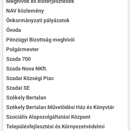
Meghívók és előterjesztések
NAV közlemény
Önkormányzati pályázatok
Óvoda
Pénzügyi Bizottság meghívói
Polgármester
Szada 700
Szada Nova NKft.
Szadai Községi Piac
Szadai SE
ÖNKORMÁNYZAT
Székely Bertalan
ÜGYINTÉZÉS
Székely Bertalan Művelődési Ház és Könyvtár
KÖZÖSSÉG
Szociális Alapszolgáltatási Központ
HÍREK
Településfejlesztési és Környezetvédelmi
VÁLASZTÁSOK