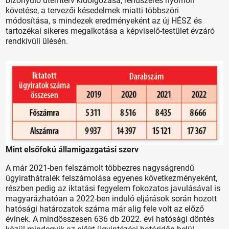
bizonyuló ütemterv kidolgozása, rendszeres nyomon
követése, a tervezői késedelmek miatti többszöri
módosítása, s mindezek eredményeként az új HÉSZ és
tartozékai sikeres megalkotása a képviselő-testület évzáró
rendkívüli ülésén.
Mint elsőfokú államigazgatási szerv
A már 2021-ben felszámolt többezres nagyságrendű
ügyirathátralék felszámolása egyenes következményeként,
részben pedig az iktatási fegyelem fokozatos javulásával is
magyarázhatóan a 2022-ben induló eljárások során hozott
hatósági határozatok száma már alig fele volt az előző
évinek. A mindösszesen 636 db 2022. évi hatósági döntés