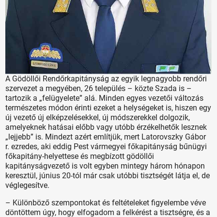
A Gödöllői Rendőrkapitányság az egyik legnagyobb rendőri
szervezet a megyében, 26 település – közte Szada is –
tartozik a „felügyelete” alá. Minden egyes vezetői változás
természetes módon érinti ezeket a helységeket is, hiszen egy
új vezető új elképzelésekkel, új módszerekkel dolgozik,
amelyeknek hatásai előbb vagy utóbb érzékelhetők lesznek
„lejjebb” is. Mindezt azért említjük, mert Latorovszky Gábor
r. ezredes, aki eddig Pest vármegyei főkapitányság bűnügyi
főkapitány-helyettese és megbízott gödöllői
kapitányságvezető is volt egyben mintegy három hónapon
keresztül, június 20-tól már csak utóbbi tisztségét látja el, de
véglegesítve.
– Különböző szempontokat és feltételeket figyelembe véve
döntöttem úgy, hogy elfogadom a felkérést a tisztségre, és a