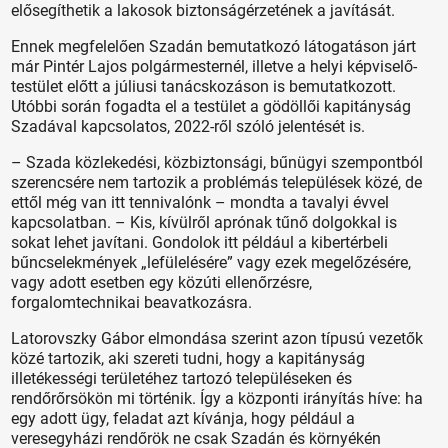
elősegíthetik a lakosok biztonságérzetének a javítását.
Ennek megfelelően Szadán bemutatkozó látogatáson járt
már Pintér Lajos polgármesternél, illetve a helyi képviselő-
testület előtt a júliusi tanácskozáson is bemutatkozott.
Utóbbi során fogadta el a testület a gödöllői kapitányság
Szadával kapcsolatos, 2022-ről szóló jelentését is.
– Szada közlekedési, közbiztonsági, bűnügyi szempontból
szerencsére nem tartozik a problémás települések közé, de
ettől még van itt tennivalónk – mondta a tavalyi évvel
kapcsolatban. – Kis, kívülről aprónak tűnő dolgokkal is
sokat lehet javítani. Gondolok itt például a kibertérbeli
bűncselekmények „lefülelésére” vagy ezek megelőzésére,
vagy adott esetben egy közúti ellenőrzésre,
forgalomtechnikai beavatkozásra.
Latorovszky Gábor elmondása szerint azon típusú vezetők
közé tartozik, aki szereti tudni, hogy a kapitányság
illetékességi területéhez tartozó településeken és
rendőrőrsökön mi történik. Így a központi irányítás híve: ha
egy adott ügy, feladat azt kívánja, hogy például a
veresegyházi rendőrök ne csak Szadán és környékén