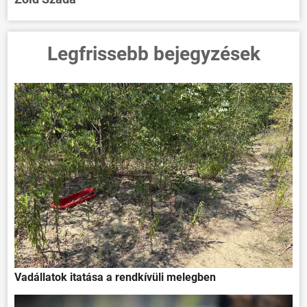
Legfrissebb bejegyzések
Vadállatok itatása a rendkívüli melegben