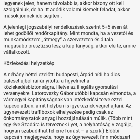
legyenek jelen, hanem távolabb is, akkor bizony ott kell
szolgálniuk, de ha itt adódik valami kiemelt feladat, akkor
mások jönnek ide segíteni.
A jelenlegi jogszabályi rendelkezések szerint 5+5 éven át
lehet gödöllői rendőrkapitány. Mint mondta, ha a vezetői és
munkamódszere „átmegy” a szervezeten és általa
magasabb presztízsű lesz a kapitányság, akkor elérte, amire
vállalkozott.
Közlekedési helyzetkép
A néhány héttel ezelőtti budapesti, Árpád hídi halálos
baleset újból ráirányította a figyelmet a
közlekedésbiztonságra, illetve az illegális gyorsulási
versenyekre. Latorovszky Gábor utóbbi kapcsán elmondta, a
vármegyei kapitányságnak van intézkedési terve ezzel
kapcsolatban, amit helyben is igyekeznek végrehajtani. Az
úgynevezett traffiboxok elhelyezése pedig csak az
önkormányzatok anyagi hozzájárulásán múlik. (Több mint
egy éve Szadára is terveznek ilyet, a helyhatóság vizsgálja,
hogyan szabadíthat fel erre forrást – a szerk.) Előbbi
kapcsán megjegyezte, hogy az úgynevezett finn módszert