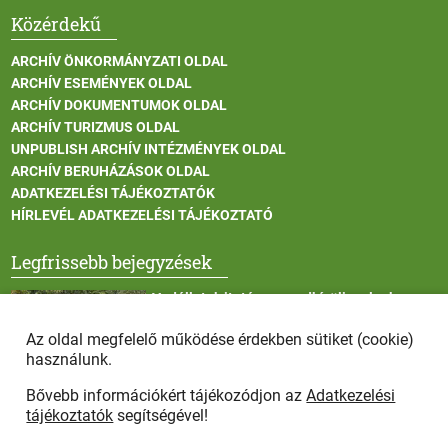
Közérdekű
ARCHÍV ÖNKORMÁNYZATI OLDAL
ARCHÍV ESEMÉNYEK OLDAL
ARCHÍV DOKUMENTUMOK OLDAL
ARCHÍV TURIZMUS OLDAL
UNPUBLISH ARCHÍV INTÉZMÉNYEK OLDAL
ARCHÍV BERUHÁZÁSOK OLDAL
ADATKEZELÉSI TÁJÉKOZTATÓK
HÍRLEVÉL ADATKEZELÉSI TÁJÉKOZTATÓ
Legfrissebb bejegyzések
Vadállatok itatása a rendkívüli melegben
Az oldal megfelelő működése érdekben sütiket (cookie)
használunk.
Bővebb információkért tájékozódjon az
Adatkezelési
Afrikai sertéspestis - kérések a lakosság felé
tájékoztatók
segítségével!