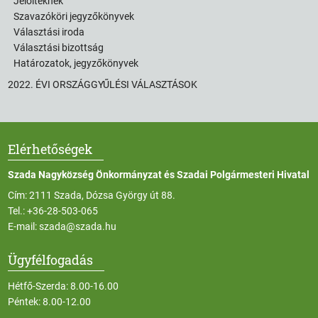
Jelölteknek
Szavazóköri jegyzőkönyvek
Választási iroda
Választási bizottság
Határozatok, jegyzőkönyvek
2022. ÉVI ORSZÁGGYŰLÉSI VÁLASZTÁSOK
Elérhetőségek
Szada Nagyközség Önkormányzat és Szadai Polgármesteri Hivatal
Cím: 2111 Szada, Dózsa György út 88.
Tel.:
+36-28-503-065
E-mail:
szada@szada.hu
Ügyfélfogadás
Hétfő-Szerda: 8.00-16.00
Péntek: 8.00-12.00