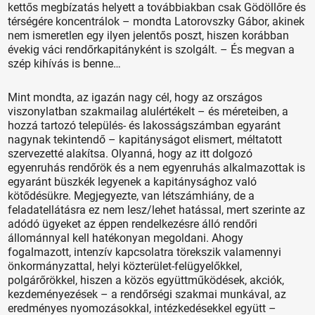
kettős megbízatás helyett a továbbiakban csak Gödöllőre és
térségére koncentrálok – mondta Latorovszky Gábor, akinek
nem ismeretlen egy ilyen jelentős poszt, hiszen korábban
évekig váci rendőrkapitányként is szolgált. – És megvan a
szép kihívás is benne…
Mint mondta, az igazán nagy cél, hogy az országos
viszonylatban szakmailag alulértékelt – és méreteiben, a
hozzá tartozó település- és lakosságszámban egyaránt
nagynak tekintendő – kapitányságot elismert, méltatott
szervezetté alakítsa. Olyanná, hogy az itt dolgozó
egyenruhás rendőrök és a nem egyenruhás alkalmazottak is
egyaránt büszkék legyenek a kapitánysághoz való
kötődésükre. Megjegyezte, van létszámhiány, de a
feladatellátásra ez nem lesz/lehet hatással, mert szerinte az
adódó ügyeket az éppen rendelkezésre álló rendőri
állománnyal kell hatékonyan megoldani. Ahogy
fogalmazott, intenzív kapcsolatra törekszik valamennyi
önkormányzattal, helyi közterület-felügyelőkkel,
polgárőrökkel, hiszen a közös együttműködések, akciók,
kezdeményezések – a rendőrségi szakmai munkával, az
eredményes nyomozásokkal, intézkedésekkel együtt –