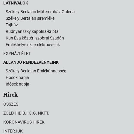
LÁTNIVALÓK
Székely Bertalan Műteremház Galéria
Székely Bertalan síremléke
Tájház
Rudnyánszky kápolna-kripta
Kun Éva köztéri szobrai Szadán
Emlékhelyeink, emlékműveink
EGYHÁZI ÉLET
ÁLLANDÓ RENDEZVÉNYEINK
Székely Bertalan Emlékünnepség
Hősök napja
Idősek napja
Hírek
ÖSSZES
ZÖLD HÍD B.I.G.G. NKFT.
KORONAVÍRUS HÍREK
INTERJÚK