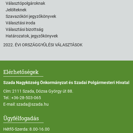
Választópolgároknak
Jelölteknek
Szavazóköri jegyzőkönyvek
Választási iroda
Választási bizottság
Határozatok, jegyzőkönyvek
2022. ÉVI ORSZÁGGYŰLÉSI VÁLASZTÁSOK
Elérhetőségek
Szada Nagyközség Önkormányzat és Szadai Polgármesteri Hivatal
Cím: 2111 Szada, Dózsa György út 88.
Tel.:
+36-28-503-065
E-mail:
szada@szada.hu
Ügyfélfogadás
Hétfő-Szerda: 8.00-16.00