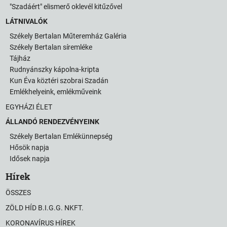
"Szadáért" elismerő oklevél kitűzővel
LÁTNIVALÓK
Székely Bertalan Műteremház Galéria
Székely Bertalan síremléke
Tájház
Rudnyánszky kápolna-kripta
Kun Éva köztéri szobrai Szadán
Emlékhelyeink, emlékműveink
EGYHÁZI ÉLET
ÁLLANDÓ RENDEZVÉNYEINK
Székely Bertalan Emlékünnepség
Hősök napja
Idősek napja
Hírek
ÖSSZES
ZÖLD HÍD B.I.G.G. NKFT.
KORONAVÍRUS HÍREK