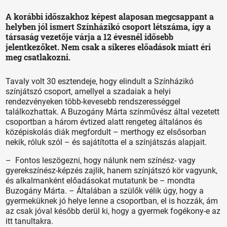
A korábbi időszakhoz képest alaposan megcsappant a
helyben jól ismert Színházikó csoport létszáma, így a
társaság vezetője várja a 12 évesnél idősebb
jelentkezőket. Nem csak a sikeres előadások miatt éri
meg csatlakozni.
Tavaly volt 30 esztendeje, hogy elindult a Színházikó
színjátszó csoport, amellyel a szadaiak a helyi
rendezvényeken több-kevesebb rendszerességgel
találkozhattak. A Buzogány Márta színművész által vezetett
csoportban a három évtized alatt rengeteg általános és
középiskolás diák megfordult – merthogy ez elsősorban
nekik, róluk szól – és sajátította el a színjátszás alapjait.
– Fontos leszögezni, hogy nálunk nem színész- vagy
gyerekszínész-képzés zajlik, hanem színjátszó kör vagyunk,
és alkalmanként előadásokat mutatunk be – mondta
Buzogány Márta. – Általában a szülők vélik úgy, hogy a
gyermeküknek jó helye lenne a csoportban, el is hozzák, ám
az csak jóval később derül ki, hogy a gyermek fogékony-e az
itt tanultakra.