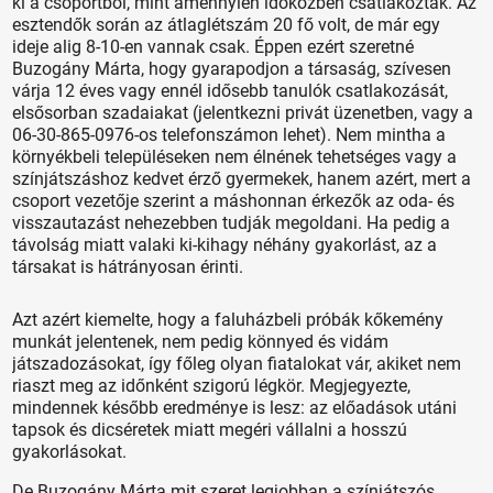
ki a csoportból, mint amennyien időközben csatlakoztak. Az
esztendők során az átlaglétszám 20 fő volt, de már egy
ideje alig 8-10-en vannak csak. Éppen ezért szeretné
Buzogány Márta, hogy gyarapodjon a társaság, szívesen
várja 12 éves vagy ennél idősebb tanulók csatlakozását,
elsősorban szadaiakat (jelentkezni privát üzenetben, vagy a
06-30-865-0976-os telefonszámon lehet). Nem mintha a
környékbeli településeken nem élnének tehetséges vagy a
színjátszáshoz kedvet érző gyermekek, hanem azért, mert a
csoport vezetője szerint a máshonnan érkezők az oda- és
visszautazást nehezebben tudják megoldani. Ha pedig a
távolság miatt valaki ki-kihagy néhány gyakorlást, az a
társakat is hátrányosan érinti.
Azt azért kiemelte, hogy a faluházbeli próbák kőkemény
munkát jelentenek, nem pedig könnyed és vidám
játszadozásokat, így főleg olyan fiatalokat vár, akiket nem
riaszt meg az időnként szigorú légkör. Megjegyezte,
mindennek később eredménye is lesz: az előadások utáni
tapsok és dicséretek miatt megéri vállalni a hosszú
gyakorlásokat.
De Buzogány Márta mit szeret legjobban a színjátszós,