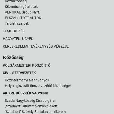
Közbiztonság
Közműszolgálatatók
VERTIKAL Group Nyrt.
ELSZÁLLÍTOTT AUTÓK
Területi szervek
TEMETKEZÉS
HAGYATÉKI ÜGYEK
KERESKEDELMI TEVÉKENYSÉG VÉGZÉSE
Közösség
POLGÁRMESTERI KÖSZÖNTŐ
CIVIL SZERVEZETEK
Közintézményi alapítványok
Helyi regisztrált önszerveződő közösségek
AKIKRE BÜSZKÉK VAGYUNK
Szada Nagyközség Díszpolgárai
„Szadáért” kitüntető emlékplakett
"Szadáért" Székely Bertalan emlékérem