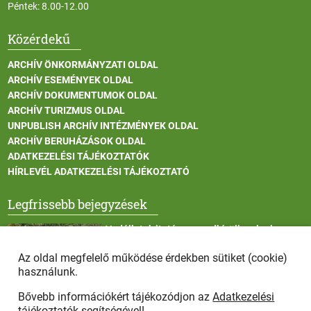
Péntek: 8.00-12.00
Közérdekű
ARCHÍV ÖNKORMÁNYZATI OLDAL
ARCHÍV ESEMÉNYEK OLDAL
ARCHÍV DOKUMENTUMOK OLDAL
ARCHÍV TURIZMUS OLDAL
UNPUBLISH ARCHÍV INTÉZMÉNYEK OLDAL
ARCHÍV BERUHÁZÁSOK OLDAL
ADATKEZELÉSI TÁJÉKOZTATÓK
HÍRLEVÉL ADATKEZELÉSI TÁJÉKOZTATÓ
Legfrissebb bejegyzések
Vadállatok itatása a rendkívüli melegben
Az oldal megfelelő működése érdekben sütiket (cookie)
használunk.
Bővebb információkért tájékozódjon az
Adatkezelési
Afrikai sertéspestis - kérések a lakosság felé
tájékoztatók
segítségével!