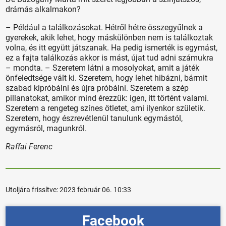
drámás alkalmakon?
– Például a találkozásokat. Hétről hétre összegyűlnek a
gyerekek, akik lehet, hogy máskülönben nem is találkoztak
volna, és itt együtt játszanak. Ha pedig ismerték is egymást,
ez a fajta találkozás akkor is mást, újat tud adni számukra
– mondta. – Szeretem látni a mosolyokat, amit a játék
önfeledtsége vált ki. Szeretem, hogy lehet hibázni, bármit
szabad kipróbálni és újra próbálni. Szeretem a szép
pillanatokat, amikor mind érezzük: igen, itt történt valami.
Szeretem a rengeteg színes ötletet, ami ilyenkor születik.
Szeretem, hogy észrevétlenül tanulunk egymástól,
egymásról, magunkról.
Raffai Ferenc
Utoljára frissítve:
2023 február 06. 10:33
Facebook