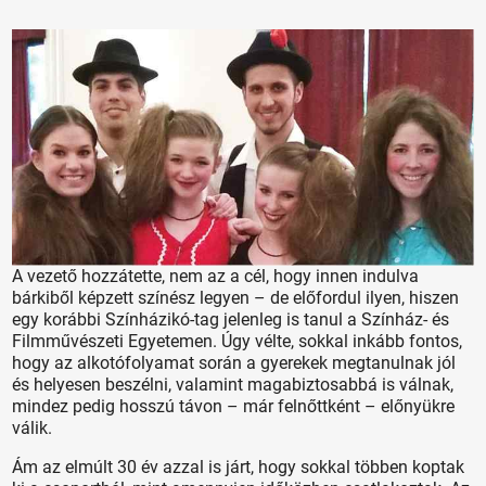
A vezető hozzátette, nem az a cél, hogy innen indulva
bárkiből képzett színész legyen – de előfordul ilyen, hiszen
egy korábbi Színházikó-tag jelenleg is tanul a Színház- és
Filmművészeti Egyetemen. Úgy vélte, sokkal inkább fontos,
hogy az alkotófolyamat során a gyerekek megtanulnak jól
és helyesen beszélni, valamint magabiztosabbá is válnak,
mindez pedig hosszú távon – már felnőttként – előnyükre
válik.
Ám az elmúlt 30 év azzal is járt, hogy sokkal többen koptak