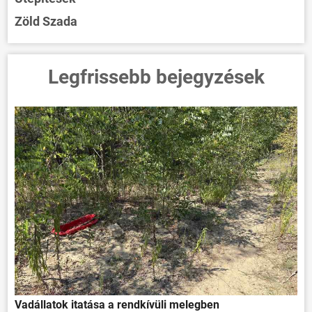
Zöld Szada
Legfrissebb bejegyzések
Vadállatok itatása a rendkívüli melegben