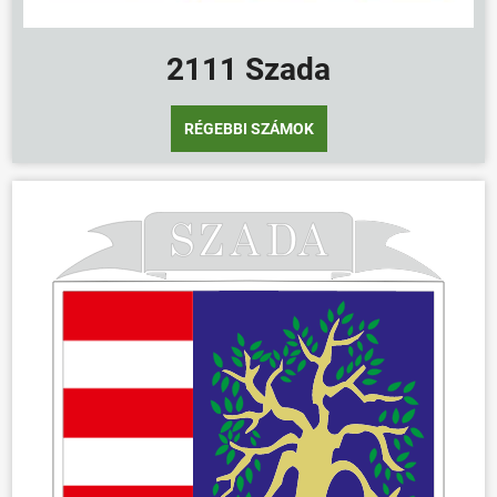
ÖNKORMÁNYZAT
ÜGYINTÉZÉS
2111 Szada
KÖZÖSSÉG
HÍREK
RÉGEBBI SZÁMOK
VÁLASZTÁSOK